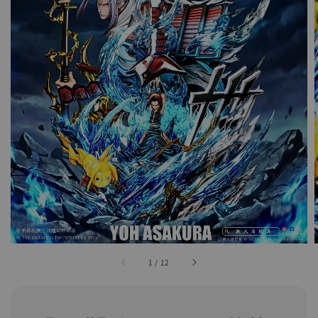
1
/
12