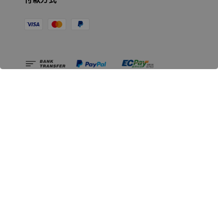
相關資訊
無人島玩具公司資訊
里程碑
聯絡我們
認識GK
GK 預購流程說明
常見問題Q&A
EZWay易利委APP教學
For overseas clients