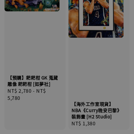
【預購】耙耙柑 GK 蒐藏
雕像 耙耙柑 [如夢社]
Regular
NT$ 2,780
-
NT$
price
5,780
【海外工作室現貨】
NBA《Curry晚安巴黎》
裝飾畫 [H2 Studio]
Regular
NT$ 1,380
price