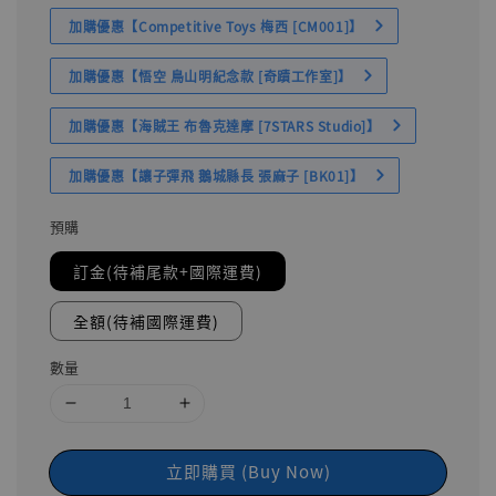
加購優惠【Competitive Toys 梅西 [CM001]】
加購優惠【悟空 鳥山明紀念款 [奇蹟工作室]】
加購優惠【海賊王 布魯克達摩 [7STARS Studio]】
加購優惠【讓子彈飛 鵝城縣長 張麻子 [BK01]】
預購
訂金(待補尾款+國際運費)
全額(待補國際運費)
數量
立即購買 (Buy Now)