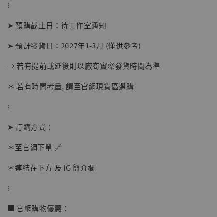
⁝
➤ 預購截止日：待工作室通知
➤ 預計發貨日：2027年1-3月 (僅供參考)
→ 若有提前或延後則以廠商實際發貨時間為準
＊ 若有時間考量, 請至官網現貨區選購
⁝
【店內現貨】海賊王 系列蒐藏雕像 布魯克達
摩 [7STARS Studio]
➤ 訂購方式：
-
+
NT$ 1,500
NT$ 1,870
＊至官網下單 🔗
＊連結在下方 及 IG 簡介欄
加入購物車
⁝
■ 官網購物優惠：