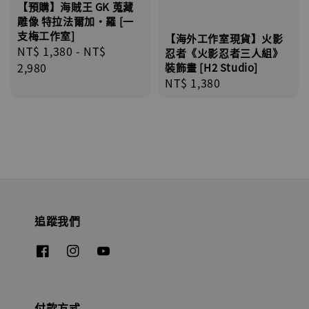
【預購】海賊王 GK 蒐藏
雕像 特拉法爾加·羅 [一
支梅工作室]
【海外工作室現貨】火影
Regular
NT$ 1,380
-
NT$
忍者《火影忍者三人組》
price
2,980
裝飾畫 [H2 Studio]
Regular
NT$ 1,380
price
追蹤我們
付款方式