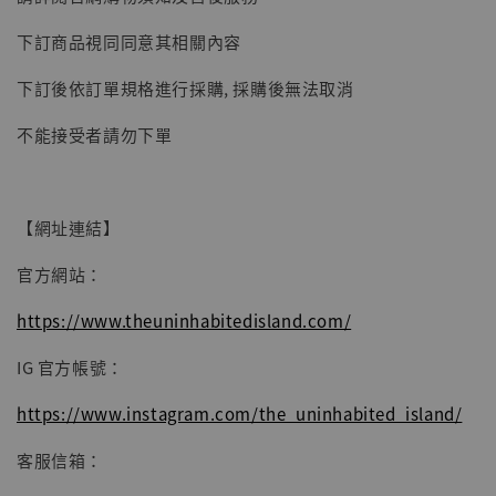
子彈飛 鵝城縣長 張麻子 [BK01]
下訂商品視同同意其相關內容
-
+
NT$ 4,980
NT$ 5,300
下訂後依訂單規格進行採購, 採購後無法取消
不能接受者請勿下單
加入購物車
【網址連結】
官方網站：
https://www.theuninhabitedisland.com/
IG 官方帳號：
https://www.instagram.com/the_uninhabited_island/
客服信箱：