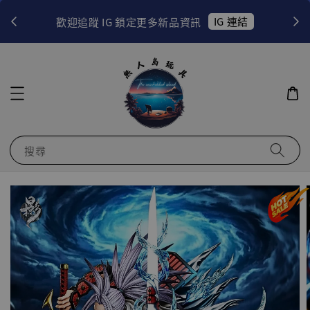
！
IG 連結
歡迎追蹤 IG 鎖定更多新品資訊
搜尋