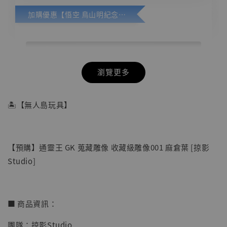
加購優惠【悟空 鳥山明紀念款 [奇蹟工作室]】
瀏覽更多
🏝【無人島玩具】
【預購】通靈王 GK 蒐藏雕像 收藏級雕像001 麻倉葉 [掠影
Studio]
■ 商品資訊：
團隊：掠影Studio