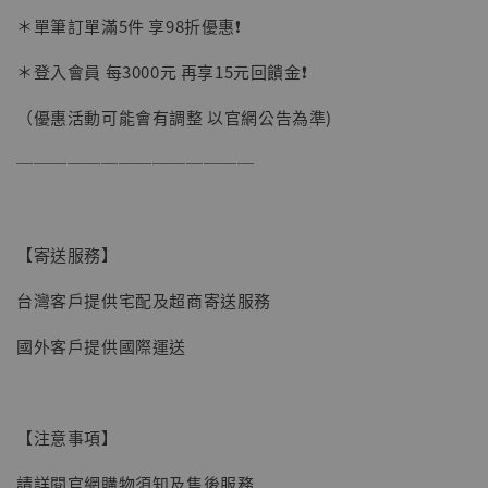
加購優惠【讓子彈飛 鵝城縣長 張麻子 [BK01]】
＊單筆訂單滿5件 享98折優惠❗️
＊登入會員 每3000元 再享15元回饋金❗️
（優惠活動可能會有調整 以官網公告為準)
──────────────
【寄送服務】
台灣客戶提供宅配及超商寄送服務
國外客戶提供國際運送
【注意事項】
【現貨】BJSTUDIO 1/6系列可動蒐藏人偶 讓
請詳閱官網購物須知及售後服務