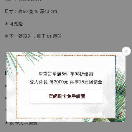
【店內現貨】七龍珠 系列蒐藏雕像 悟空 鳥山
明紀念款 [奇蹟工作室]
尺寸：高60 寬40 深43 cm
-
+
NT$ 4,280
＊可亮燈
NT$ 5,580
＊下一彈預告：葉王 or 道蓮
加入購物車
──────────────
加購優惠【海賊王 布魯克達摩 [7STARS Studio]】
■ 販售資訊 (NT$)：
單筆訂單滿5件 享98折優惠
登入會員 每3000元 再享15元回饋金
➤ 價格 18880元 (訂金11280)
官網刷卡免手續費
➤ 7/29 恢復原價 21780元 (訂金13580)
＊ 國際運費另計
＊ 刷卡免手續費