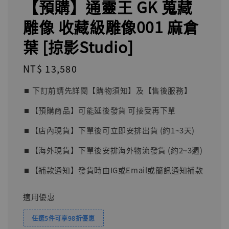
【預購】通靈王 GK 蒐藏
雕像 收藏級雕像001 麻倉
葉 [掠影Studio]
Regular
NT$ 13,580
price
⏹︎ 下訂前請先詳閱【購物須知】及【售後服務】
⏹︎【預購商品】可能延後發貨 可接受再下單
⏹︎【店內現貨】下單後可立即安排出貨 (約1~3天)
⏹︎【海外現貨】下單後安排海外物流發貨 (約2~3週)
⏹︎【補款通知】發貨時由IG或Email或簡訊通知補款
適用優惠
任選5件可享98折優惠