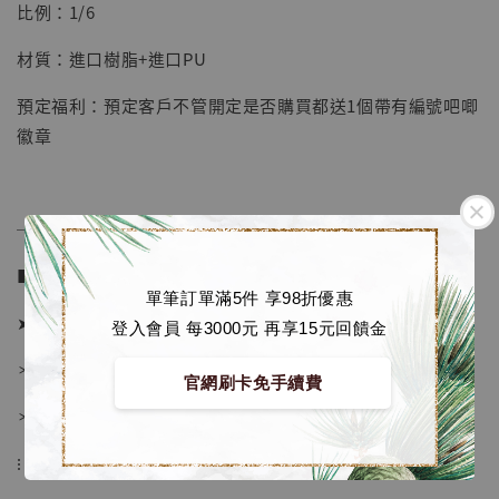
【店內現貨】七龍珠 系列蒐藏雕像 悟空 鳥山
比例：1/6
明紀念款 [奇蹟工作室]
材質：進口樹脂+進口PU
-
+
NT$ 4,280
NT$ 5,580
預定福利：預定客戶不管開定是否購買都送1個帶有編號吧唧
徽章
加入購物車
──────────────
加購優惠【海賊王 布魯克達摩 [7STARS Studio]】
■ 販售資訊 (Price in TWD)：
單筆訂單滿5件 享98折優惠
➤ 價格 8180元 (訂金3580)
登入會員 每3000元 再享15元回饋金
＊ 國際運費另計
官網刷卡免手續費
＊ 刷卡免手續費
⁝