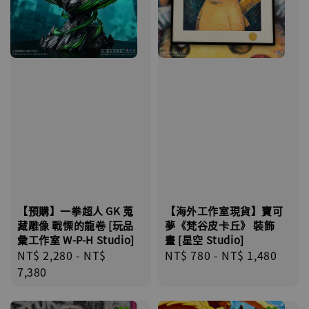
【海外工作室現貨】寶可
【預購】一拳超人 GK 蒐
夢《梵谷皮卡丘》 裝飾
藏雕像 戰慄的龍卷 [玩品
畫 [星空 Studio]
彙工作室 W-P-H Studio]
Regular
NT$ 780
-
NT$ 1,480
Regular
NT$ 2,280
-
NT$
price
price
7,380