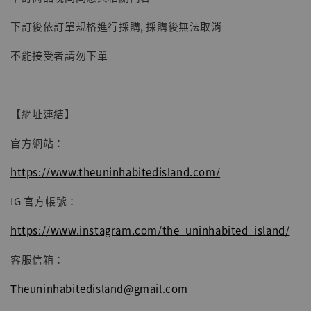
子彈飛 鵝城縣長 張麻子 [BK01]
下訂後依訂單規格進行採購, 採購後無法取消
-
+
NT$ 4,980
NT$ 5,300
不能接受者請勿下單
加入購物車
【網址連結】
官方網站：
https://www.theuninhabitedisland.com/
IG 官方帳號：
https://www.instagram.com/the_uninhabited_island/
客服信箱：
Theuninhabitedisland@gmail.com