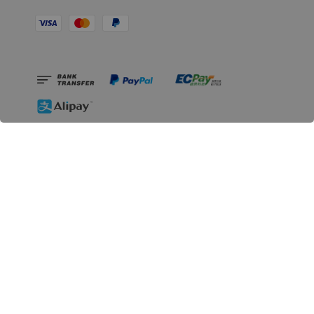
相關資訊
無人島玩具公司資訊
里程碑
聯絡我們
認識GK
GK 預購流程說明
常見問題Q&A
EZWay易利委APP教學
For overseas clients