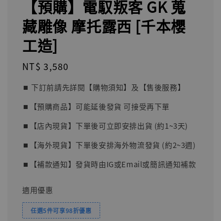
【預購】電馭叛客 GK 蒐
藏雕像 摩托露西 [千本櫻
工造]
Regular
NT$ 3,580
price
⏹︎ 下訂前請先詳閱【購物須知】及【售後服務】
⏹︎【預購商品】可能延後發貨 可接受再下單
⏹︎【店內現貨】下單後可立即安排出貨 (約1~3天)
⏹︎【海外現貨】下單後安排海外物流發貨 (約2~3週)
⏹︎【補款通知】發貨時由IG或Email或簡訊通知補款
適用優惠
任選5件可享98折優惠