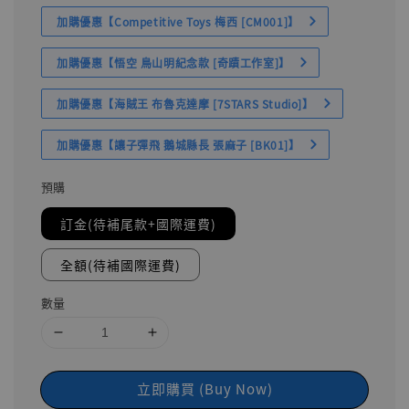
加購優惠【Competitive Toys 梅西 [CM001]】
加購優惠【悟空 鳥山明紀念款 [奇蹟工作室]】
加購優惠【海賊王 布魯克達摩 [7STARS Studio]】
加購優惠【讓子彈飛 鵝城縣長 張麻子 [BK01]】
預購
訂金(待補尾款+國際運費)
全額(待補國際運費)
數量
立即購買 (Buy Now)