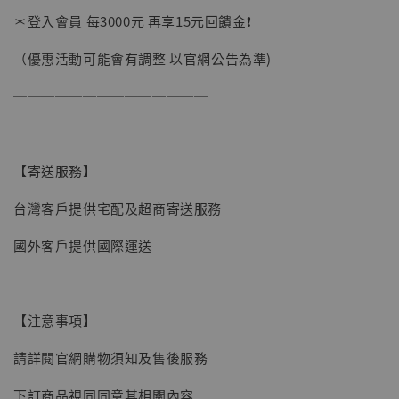
加購優惠【讓子彈飛 鵝城縣長 張麻子 [BK01]】
＊登入會員 每3000元 再享15元回饋金❗️
（優惠活動可能會有調整 以官網公告為準)
──────────────
【寄送服務】
台灣客戶提供宅配及超商寄送服務
國外客戶提供國際運送
【注意事項】
請詳閱官網購物須知及售後服務
【現貨】BJSTUDIO 1/6系列可動蒐藏人偶 讓
下訂商品視同同意其相關內容