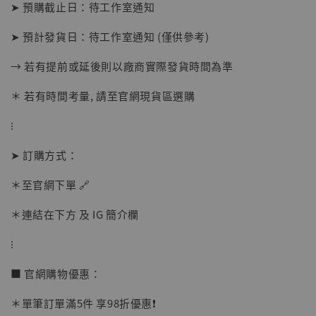
➤ 預購截止日：待工作室通知
➤ 預計發貨日：待工作室通知 (僅供參考)
→ 若有提前或延後則以廠商實際發貨時間為準
＊ 若有時間考量, 請至官網現貨區選購
⁝
➤ 訂購方式：
【店內現貨】海賊王 系列蒐藏雕像 布魯克達
摩 [7STARS Studio]
＊至官網下單 🔗
-
+
NT$ 1,500
NT$ 1,870
＊連結在下方 及 IG 簡介欄
⁝
加入購物車
■ 官網購物優惠：
＊單筆訂單滿5件 享98折優惠❗️