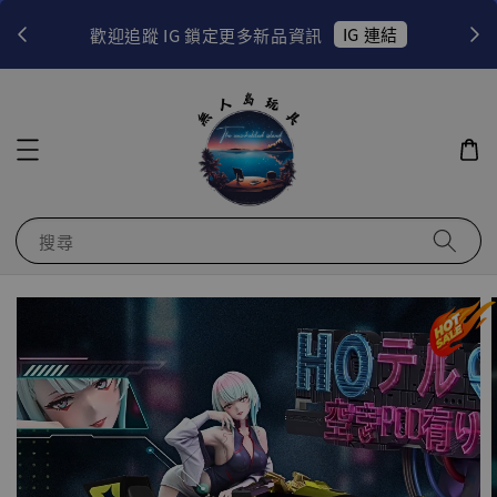
！
IG 連結
歡迎追蹤 IG 鎖定更多新品資訊
搜尋