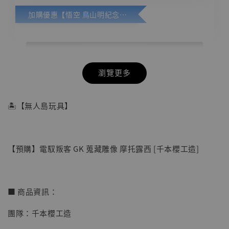
加購優惠【悟空 鳥山明紀念款 [奇蹟工作室]】
瀏覽更多
🏝【無人島玩具】
【預購】電馭叛客 GK 蒐藏雕像 摩托露西 [千本櫻工造]
■ 商品資訊：
團隊：千本櫻工造