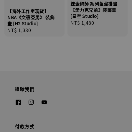
鍊金術師 系列蒐藏掛畫
《愛力克兄弟》裝飾畫
【海外工作室現貨】
[星空 Studio]
NBA《文班亞馬》 裝飾
Regular
NT$ 1,480
畫 [H2 Studio]
price
Regular
NT$ 1,380
price
追蹤我們
付款方式