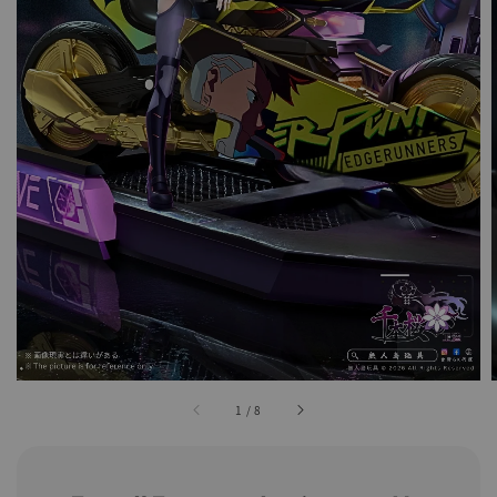
1
/
8