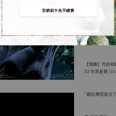
官網刷卡免手續費
【店內
🏝【無人島玩具
系列蒐
鳥山明
工作室
【預購】咒術迴戰 G
NT$ 4,280
02 伏黑甚爾 [Za
NT$ 5,580
加
"聽說禪院家出