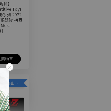
現貨】
titive Toys
可動系列 2022
阿根廷隊 梅西
 Messi
1]
入購物車
加購優惠【悟空 鳥山明紀念款 [奇蹟工作室]】