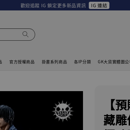
IG 連結
歡迎追蹤 IG 鎖定更多新品資訊
品
官方授權商品
掛畫系列商品
各IP分類
GK大貨實體圖公
【預
藏雕像 