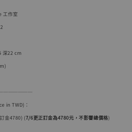
e 工作室
2
 深22 cm
m)
現貨】海賊王
藏雕像 布魯
[7STARS
───────
]
-
+
e in TWD)：
訂金4780) (
7/6更正訂金為4780元，不影響總價格
)
入購物車