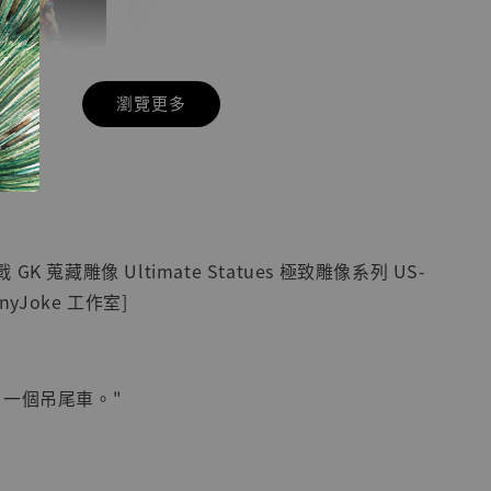
瀏覽更多
現貨】七龍珠
】
藏雕像 悟空
紀念款 [奇蹟
]
K 蒐藏雕像 Ultimate Statues 極致雕像系列 US-
-
+
nyJoke 工作室]
入購物車
了一個吊尾車。"
加購優惠【海賊王 布魯克達摩 [7STARS Studio]】