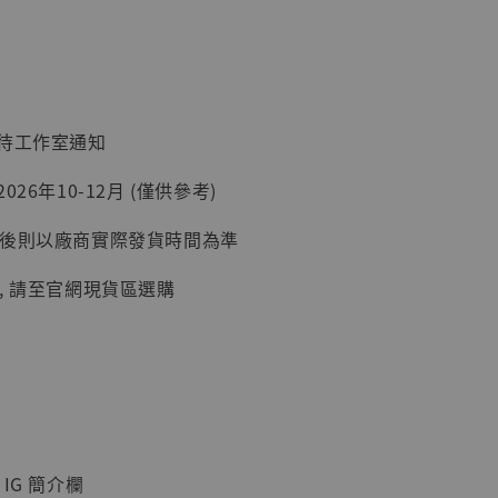
加購優惠【讓子彈飛 鵝城縣長 張麻子 [BK01]】
：待工作室通知
26年10-12月 (僅供參考)
延後則以廠商實際發貨時間為準
, 請至官網現貨區選購
】
UDIO 1/6系列
藏人偶 讓子
鵝城縣長 張麻
IG 簡介欄
01]