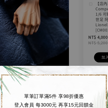
【店內
Compe
1/6 
世足 
Lionel
[CM00
NT$ 4,000
NT$ 5,200
加
單筆訂單滿5件 享98折優惠
登入會員 每3000元 再享15元回饋金