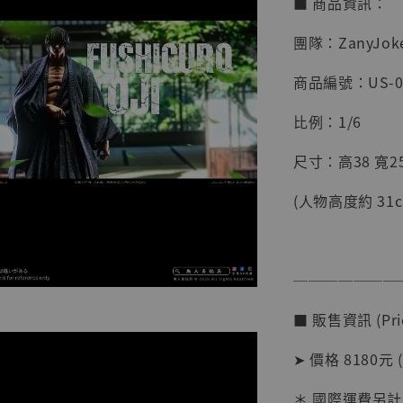
■ 商品資訊：
團隊：ZanyJok
商品編號：US-0
比例：1/6
尺寸：高38 寬25
(人物高度約 31c
【店內
系列蒐
克達摩 
───────
Studio
■ 販售資訊 (Pric
NT$ 1,500
NT$ 1,870
➤ 價格 8180元 (
＊ 國際運費另計
加