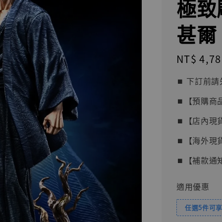
極致雕
甚爾 
Regular
NT$ 4,78
price
⏹︎ 下訂
⏹︎【預購商
⏹︎【店內現
⏹︎【海外現
⏹︎【補款通
適用優惠
任選5件可享