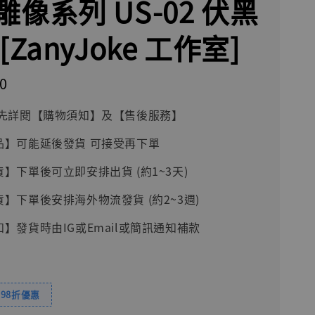
像系列 US-02 伏黑
[ZanyJoke 工作室]
0
前請先詳閱【購物須知】及【售後服務】
品】可能延後發貨 可接受再下單
貨】下單後可立即安排出貨 (約1~3天)
貨】下單後安排海外物流發貨 (約2~3週)
知】發貨時由IG或Email或簡訊通知補款
98折優惠