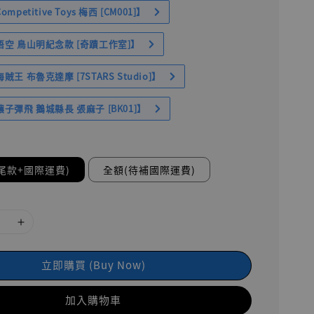
petitive Toys 梅西 [CM001]】
空 鳥山明紀念款 [奇蹟工作室]】
王 布魯克達摩 [7STARS Studio]】
子彈飛 鵝城縣長 張麻子 [BK01]】
尾款+國際運費)
全額(待補國際運費)
立即購買 (Buy Now)
加入購物車