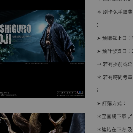
＊ 刷卡免手續費
⁝
➤ 預購截止日
➤ 預計發貨日：20
→ 若有提前或
＊ 若有時間考量
⁝
➤ 訂購方式：
【現貨
BJST
＊至官網下單 🔗
可動蒐
彈飛 
＊連結在下方 及 
子 [BK