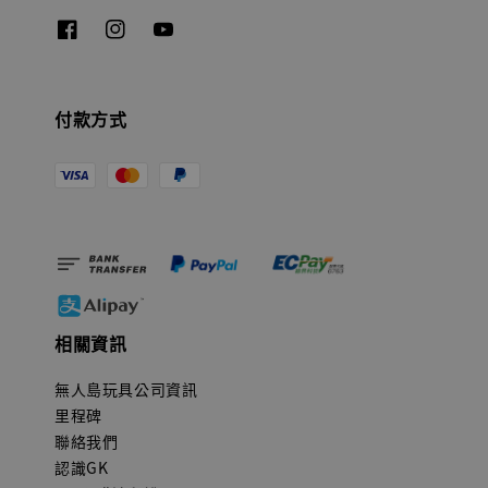
付款方式
【現貨】BJSTUDIO 1/6系列可動蒐藏人偶 讓
子彈飛 鵝城縣長 張麻子 [BK01]
-
+
NT$ 4,980
NT$ 5,300
加入購物車
相關資訊
無人島玩具公司資訊
里程碑
聯絡我們
認識GK