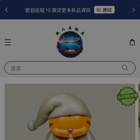
！
IG 連結
歡迎追蹤 IG 鎖定更多新品資訊
搜尋