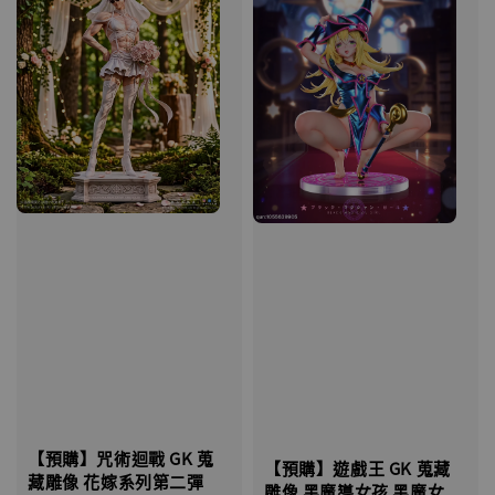
【店內現貨】七龍珠 系列蒐藏雕像 悟空 鳥山
明紀念款 [奇蹟工作室]
-
+
NT$ 4,280
NT$ 5,580
加入購物車
加購優惠【海賊王 布魯克達摩 [7STARS Studio]】
【預購】咒術迴戰 GK 蒐
【預購】遊戲王 GK 蒐藏
藏雕像 花嫁系列第二彈
雕像 黑魔導女孩 黑魔女