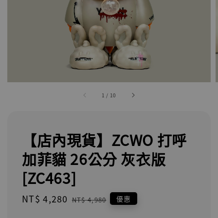
1
/
10
【店內現貨】ZCWO 打呼
加菲貓 26公分 灰衣版
[ZC463]
Sale
NT$ 4,280
Regular
優惠
NT$ 4,980
price
price