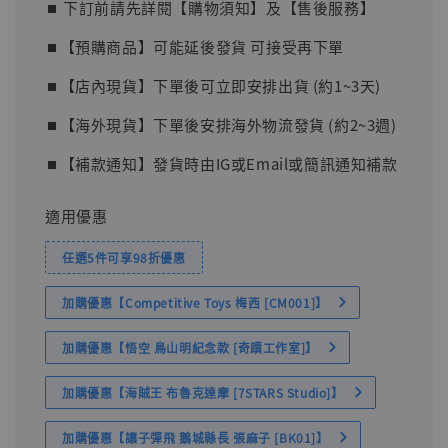
⏹︎ 下訂前請先詳閱【購物須知】及【售後服務】
⏹︎【預購商品】可能延後發貨 可接受再下單
⏹︎【店內現貨】下單後可立即安排出貨 (約1~3天)
⏹︎【海外現貨】下單後安排海外物流發貨 (約2~3週)
⏹︎【補款通知】發貨時由IG或Email或簡訊通知補款
適用優惠
任選5件可享98折優惠
加購優惠【Competitive Toys 梅西 [CM001]】
加購優惠【悟空 鳥山明紀念款 [奇蹟工作室]】
加購優惠【海賊王 布魯克達摩 [7STARS Studio]】
加購優惠【讓子彈飛 鵝城縣長 張麻子 [BK01]】