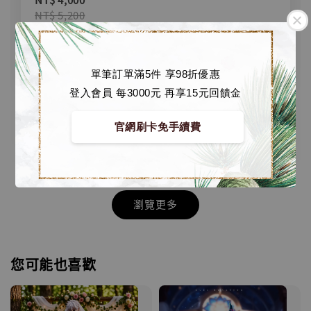
NT$ 5,200
加入購物車
單筆訂單滿5件 享98折優惠
登入會員 每3000元 再享15元回饋金
加購優惠【悟空 鳥山明紀念款 [奇蹟工作室]】
官網刷卡免手續費
瀏覽更多
您可能也喜歡