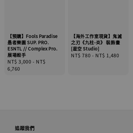
NT$ 1,870
加入購物車
【預購】Fools Paradise
【海外工作室現貨】鬼滅
愚者樂園 SUP. PRO.
之刃《九柱-炎》 裝飾畫
ESNTL // Complex Pro.
[星空 Studio]
加購優惠【讓子彈飛 鵝城縣長 張麻子 [BK01]】
展場殺手
Regular
NT$ 780
-
NT$ 1,480
Regular
NT$ 3,000
-
NT$
price
price
6,760
追蹤我們