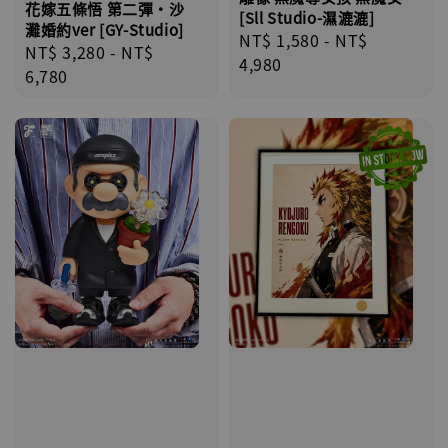
花嫁五條悟 第二彈·沙
[Sll Studio-濕漉漉]
灘婚約ver [GY-Studio]
Regular
NT$ 1,580
-
NT$
Regular
NT$ 3,280
-
NT$
price
4,980
price
6,780
【店內現貨】海賊王 系列蒐藏雕像 布魯克達
摩 [7STARS Studio]
-
+
NT$ 1,500