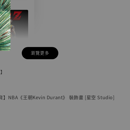
瀏覽更多
現貨】七龍珠
具】
藏雕像 悟空
紀念款 [奇蹟
]
BA《王朝Kevin Durant》 裝飾畫 [星空 Studio]
-
+
入購物車