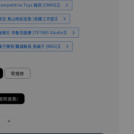
petitive Toys 梅西 [CM001]】
空 鳥山明紀念款 [奇蹟工作室]】
王 布魯克達摩 [7STARS Studio]】
子彈飛 鵝城縣長 張麻子 [BK01]】
常規款
國際運費)