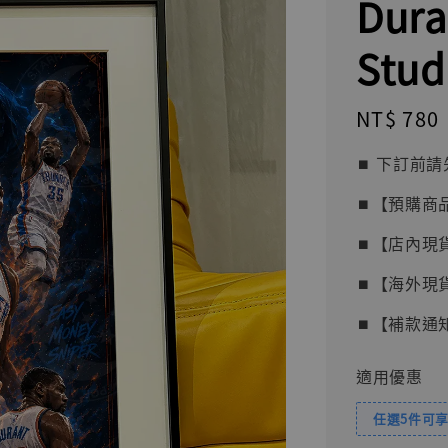
Dur
Stud
Regular
NT$ 780
price
⏹︎ 下訂
⏹︎【預購商
⏹︎【店內現
⏹︎【海外現
⏹︎【補款通
適用優惠
任選5件可享