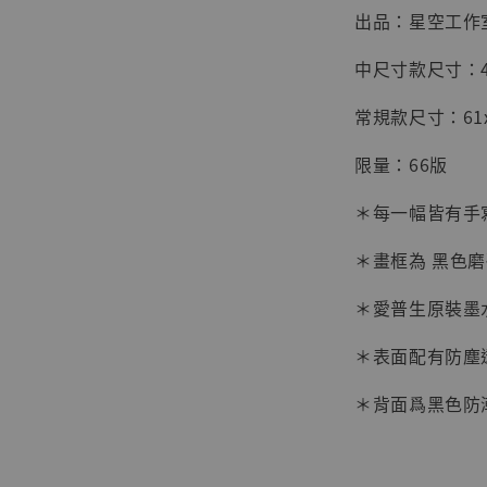
出品：星空工作
中尺寸款尺寸：45x
常規款尺寸：61x4
限量：66版
＊每一幅皆有手
＊畫框為 黑色
＊愛普生原裝墨
＊表面配有防塵
【店內
系列蒐
＊背面爲黑色防
克達摩 
Studio
NT$ 1,500