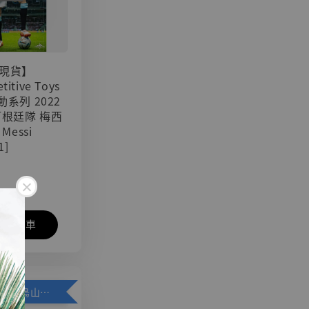
現貨】
titive Toys
可動系列 2022
阿根廷隊 梅西
 Messi
1]
入購物車
加購優惠【悟空 鳥山明紀念款 [奇蹟工作室]】