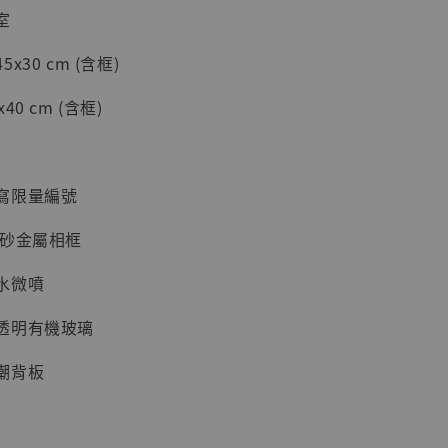
室
30 cm (含框)
加購優惠【海賊王 布魯克達摩 [7STARS Studio]】
0 cm (含框)
寫限量編號
磨砂金屬相框
水微噴
透明有機玻璃
現貨】海賊王
藏雕像 布魯
潮背板
[7STARS
]
-
+