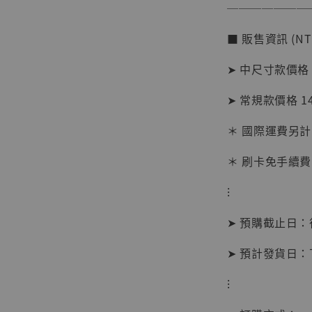
───────
NT$ 1,870
■ 販售資訊 (NT
加
➤ 中尺寸款價格 
➤ 常規款價格 1
＊ 國際運費另計
＊ 刷卡免手續費
⁝
➤ 預購截止日
➤ 預計發貨日
⁝
【現貨