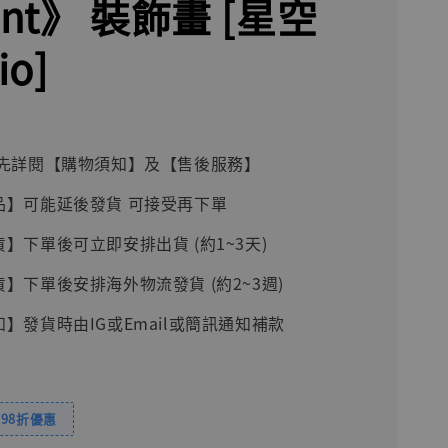
ant》 裝飾畫 [星空
io]
前請先詳閱【購物須知】及【售後服務】
品】可能延後發貨 可接受再下單
貨】下單後可立即安排出貨 (約1~3天)
貨】下單後安排海外物流發貨 (約2~3週)
知】發貨時由IG或Email或簡訊通知補款
98折優惠