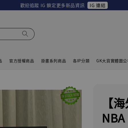
IG 連結
歡迎追蹤 IG 鎖定更多新品資訊
品
官方授權商品
掛畫系列商品
各IP分類
GK大貨實體圖公
【海
NBA