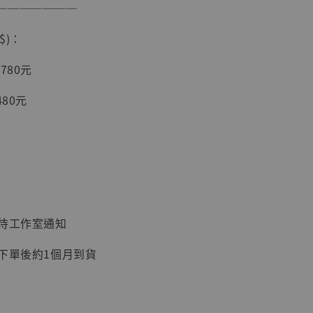
───────
$)：
入購物車
780元
480元
加購優惠【讓子彈飛 鵝城縣長 張麻子 [BK01]】
：待工作室通知
：下單後約1個月到貨
】