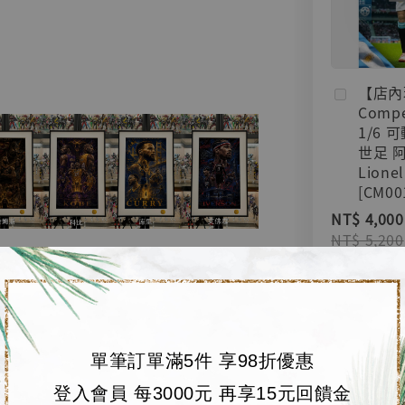
【店內
Compe
1/6 
世足 
Lionel
[CM00
NT$ 4,000
NT$ 5,200
加
單筆訂單滿5件 享98折優惠
登入會員 每3000元 再享15元回饋金