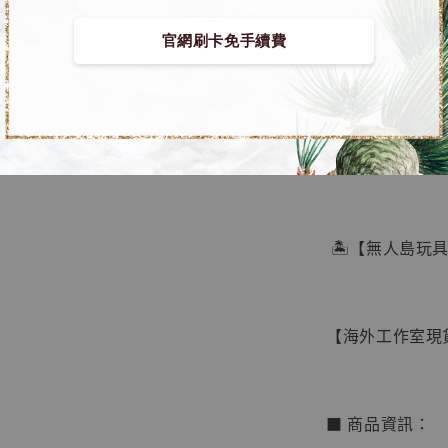
官網刷卡免手續費
【店內
🏝【無人島玩
系列蒐
鳥山明
工作室
【海外工作室現貨】N
NT$ 4,280
NT$ 5,580
■ 商品資訊：
加