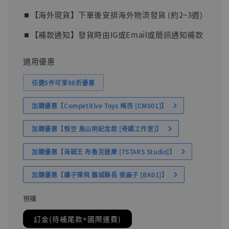
⏹︎【海外現貨】下單後安排海外物流發貨 (約2~3週)
⏹︎【補款通知】發貨時由IG或Email或簡訊通知補款
適用優惠
任選5件可享98折優惠
加購優惠【Competitive Toys 梅西 [CM001]】
加購優惠【悟空 鳥山明紀念款 [奇蹟工作室]】
加購優惠【海賊王 布魯克達摩 [7STARS Studio]】
加購優惠【讓子彈飛 鵝城縣長 張麻子 [BK01]】
預購
訂金(待補尾款+國際運費)