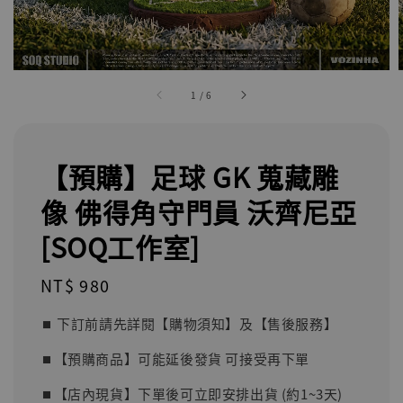
1
/
6
【預購】足球 GK 蒐藏雕
像 佛得角守門員 沃齊尼亞
[SOQ工作室]
Regular
NT$ 980
price
⏹︎ 下訂前請先詳閱【購物須知】及【售後服務】
⏹︎【預購商品】可能延後發貨 可接受再下單
⏹︎【店內現貨】下單後可立即安排出貨 (約1~3天)