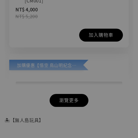
[CM001]
NT$ 4,000
NT$ 5,200
加入購物車
加購優惠【悟空 鳥山明紀念款 [奇蹟工作室]】
瀏覽更多
🏝【無人島玩具】