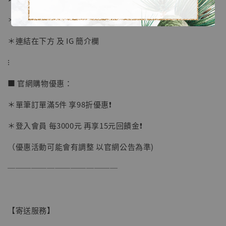
-
+
NT$ 1,500
NT$ 1,870
＊至官網下單 🔗
＊連結在下方 及 IG 簡介欄
加入購物車
⁝
■ 官網購物優惠：
加購優惠【讓子彈飛 鵝城縣長 張麻子 [BK01]】
＊單筆訂單滿5件 享98折優惠❗️
＊登入會員 每3000元 再享15元回饋金❗️
（優惠活動可能會有調整 以官網公告為準)
──────────────
【寄送服務】