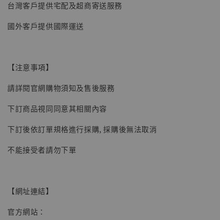
台灣客戶提供宅配及超商寄送服務
國外客戶提供國際運送
【注意事項】
【現貨】BJSTUDIO 1/6系列可動蒐藏人偶 讓
請詳閱官網購物須知及售後服務
子彈飛 鵝城縣長 張麻子 [BK01]
下訂商品視同同意其相關內容
-
+
NT$ 4,980
NT$ 5,300
下訂後依訂單規格進行採購, 採購後無法取消
不能接受者請勿下單
加入購物車
【網址連結】
官方網站：