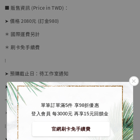
■ 販售資訊 (Price in TWD)：
➤ 價格 2080元 (訂金980)
＊ 國際運費另計
＊ 刷卡免手續費
⁝
➤ 預購截止日：待工作室通知
➤ 預計發貨日：2027年1-3月 (僅供參考)
→ 若有提前或延後則以廠商實際發貨時間為準
單筆訂單滿5件 享98折優惠
＊ 若有時間考量, 請至官網現貨區選購
登入會員 每3000元 再享15元回饋金
⁝
【店內現貨】海賊王 系列蒐藏雕像 布魯克達
官網刷卡免手續費
摩 [7STARS Studio]
➤ 訂購方式：