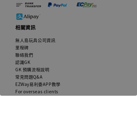
相關資訊
無人島玩具公司資訊
里程碑
聯絡我們
認識GK
GK 預購流程說明
常見問題Q&A
EZWay易利委APP教學
For overseas clients
Copyright © 2026 無人島玩具 All rights reserved | 統一編號 91582461