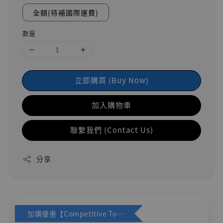
全額(待補國際運費)
數量
立即購買 (Buy Now)
加入購物車
聯繫我們 (Contact Us)
分享
加購優惠【Competitive Toys 梅西 [CM001]】