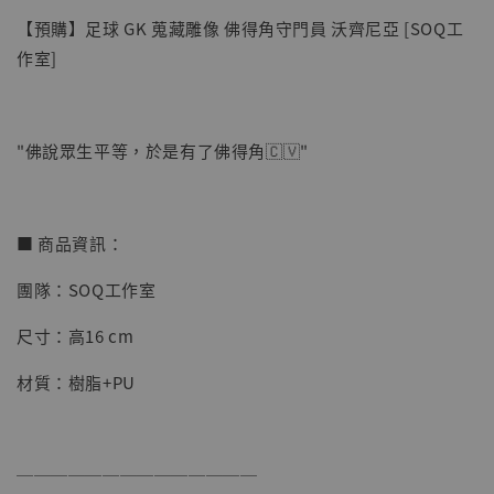
【預購】足球 GK 蒐藏雕像 佛得角守門員 沃齊尼亞 [SOQ工
作室]
"佛說眾生平等，於是有了佛得角🇨🇻"
【店內現貨】七龍珠 系列蒐藏雕像 悟空 鳥山
明紀念款 [奇蹟工作室]
■ 商品資訊：
-
+
NT$ 4,280
團隊：SOQ工作室
NT$ 5,580
尺寸：高16 cm
加入購物車
材質：樹脂+PU
加購優惠【海賊王 布魯克達摩 [7STARS Studio]】
──────────────