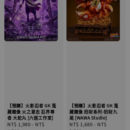
【預購】火影忍者 GK 蒐
【預購】火影忍者 GK 蒐
藏雕像 火之意志 忍界尊
藏雕像 招財系列-招財九
者 大蛇丸 [六道工作室]
尾 [WAWA Studio]
Regular
NT$ 1,980
-
NT$
Regular
NT$ 1,680
-
NT$