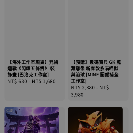
【海外工作室現貨】咒術
【預購】數碼寶貝 GK 蒐
迴戰《閃耀五條悟》 裝
藏雕像 新春款系喵喵獸
飾畫 [巴洛克工作室]
與滾球 [MINE 圖鑑補全
Regular
NT$ 680
-
NT$ 1,680
工作室]
Regular
NT$ 2,380
-
NT$
price
price
3,980