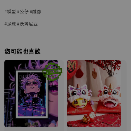
#模型 #公仔 #雕像
#足球 #沃齊尼亞
您可能也喜歡