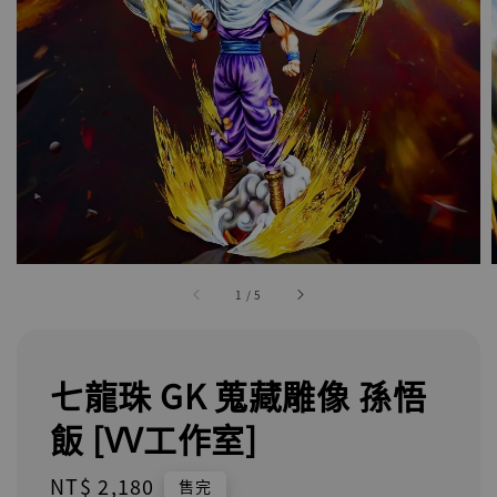
1
/
5
七龍珠 GK 蒐藏雕像 孫悟
飯 [VV工作室]
Regular
NT$ 2,180
售完