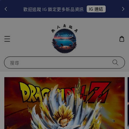
！
IG 連結
歡迎追蹤 IG 鎖定更多新品資訊
搜尋