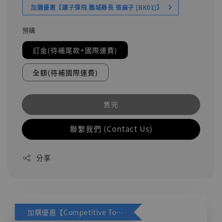
加購優惠【讓子彈飛 鵝城縣長 張麻子 [BK01]】
預購
訂金(待補尾款+國際運費)
全額(待補國際運費)
售完
聯繫我們 (Contact Us)
分享
加購優惠【Competitive Toys 梅西 [CM001]】