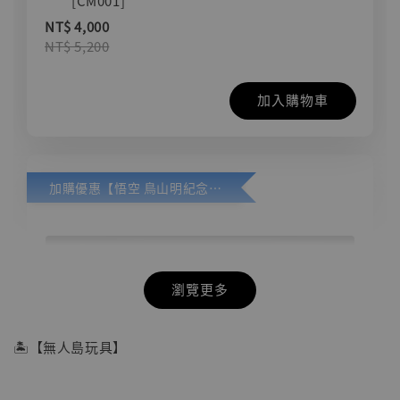
[CM001]
NT$ 4,000
NT$ 5,200
加入購物車
加購優惠【悟空 鳥山明紀念款 [奇蹟工作室]】
瀏覽更多
🏝【無人島玩具】