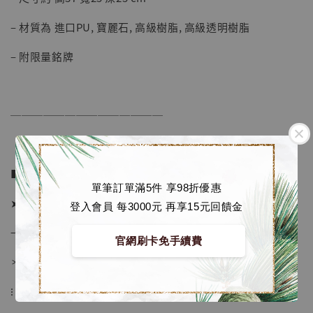
– 材質為 進口PU, 寶麗石, 高級樹脂, 高級透明樹脂
– 附限量銘牌
──────────────
■ 販售資訊：
單筆訂單滿5件 享98折優惠
➤ 價格 4280元 (訂金2180)
登入會員 每3000元 再享15元回饋金
→ 國際運費到台後通知
官網刷卡免手續費
＊運費合理 請安心選購
【店內現貨】海賊王 系列蒐藏雕像 布魯克達
⁝
摩 [7STARS Studio]