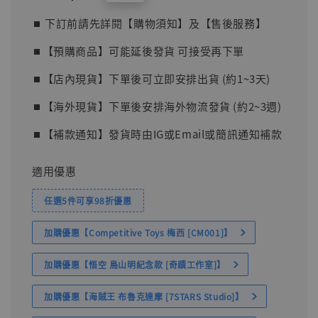
price
⏹︎ 下訂前請先詳閱【購物須知】及【售後服務】
⏹︎【預購商品】可能延後發貨 可接受再下單
⏹︎【店內現貨】下單後可立即安排出貨 (約1~3天)
⏹︎【海外現貨】下單後安排海外物流發貨 (約2~3週)
⏹︎【補款通知】發貨時由IG或Email或簡訊通知補款
適用優惠
任選5件可享98折優惠
加購優惠【Competitive Toys 梅西 [CM001]】
加購優惠【悟空 鳥山明紀念款 [奇蹟工作室]】
加購優惠【海賊王 布魯克達摩 [7STARS Studio]】