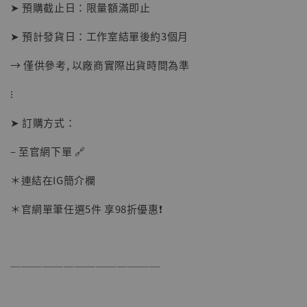
-
+
➤ 預購截止日：限量額滿即止
NT$ 1,500
NT$ 1,870
➤ 預計發貨日：工作室結單後約3個月
→ 僅供參考, 以廠商實際出貨時間為準
加入購物車
⁝
➤ 訂購方式：
加購優惠【讓子彈飛 鵝城縣長 張麻子 [BK01]】
– 至官網下單 🔗
＊連結在IG簡介欄
＊官網單筆任選5件 享98折優惠❗️
──────────────