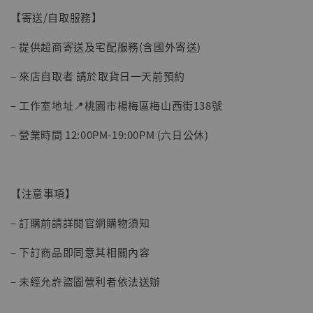
【寄送/自取服務】
– 提供超商寄送及宅配服務(含國外寄送)
– 來店自取者 請於取貨日一天前預約
– 工作室地址📍桃園市楊梅區梅山西街138號
【現貨】BJSTUDIO 1/6系列可動蒐藏人偶 讓
– 營業時間 12:00PM-19:00PM (六日公休)
子彈飛 鵝城縣長 張麻子 [BK01]
-
+
NT$ 4,980
NT$ 5,300
【注意事項】
加入購物車
– 訂購前請詳閱官網購物須知
– 下訂商品即同意其相關內容
– 未經允許盜圖營利者依法送辦