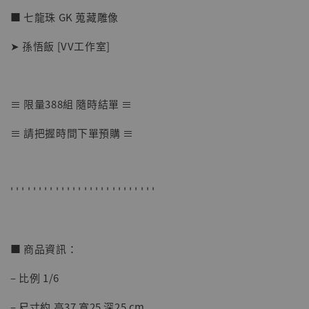
■ 七龍珠 GK 蒐藏雕像
➤ 孫悟飯 [VV工作室]
≡ 限量388組 隨時結單 ≡
【店內現貨】七龍珠 系列蒐藏雕像 悟空 鳥山
≡ 請把握時間下單預購 ≡
明紀念款 [奇蹟工作室]
-
+
NT$ 4,280
NT$ 5,580
' ' ' ' ' ' ' ' ' ' ' ' ' ' ' ' ' ' ' ' ' ' ' ' ' '
加入購物車
■ 商品資訊：
– 比例 1/6
加購優惠【海賊王 布魯克達摩 [7STARS Studio]】
– 尺寸約 高37 寬25 深25 cm