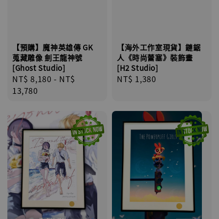
【海外工作室現貨】鏈鋸
【預購】魔神英雄傳 GK
人《時尚蕾塞》裝飾畫
蒐藏雕像 劍王龍神號
[H2 Studio]
[Ghost Studio]
Regular
NT$ 1,380
Regular
NT$ 8,180
-
NT$
price
price
13,780