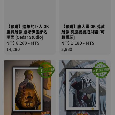
【預購】膽大黨 GK 蒐藏
【預購】進擊的巨人 GK
雕像 高速婆婆招財貓 [可
蒐藏雕像 崩壞伊雷娜名
藝模玩]
場面 [Cedar Studio]
Regular
NT$ 1,180
-
NT$
Regular
NT$ 6,280
-
NT$
price
2,880
price
14,280