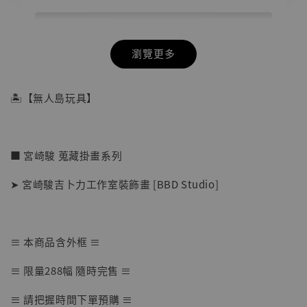
瀏覽更多
🏝【無人島玩具】
■ 宮崎駿 蒐藏掛畫系列
➤ 宮崎駿吉卜力工作室裝飾畫 [BBD Studio]
≡ 本商品含外框 ≡
【店內現貨】七龍珠 系列蒐藏雕像 悟空 鳥山
≡ 限量288幅 隨時完售 ≡
明紀念款 [奇蹟工作室]
≡ 請把握時間下單預購 ≡
-
+
NT$ 4,280