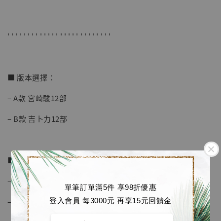
NT$ 5,580
' ' ' ' ' ' ' ' ' ' ' ' ' ' ' ' ' ' ' ' ' ' ' ' ' '
加入購物車
■ 版本選擇：
加購優惠【海賊王 布魯克達摩 [7STARS Studio]】
– A款 宮崎駿12部
– B款 吉卜力12部
■ 商品介紹：
– 尺寸約 38x53 cm
單筆訂單滿5件 享98折優惠
登入會員 每3000元 再享15元回饋金
– 附合金相框