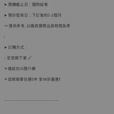
➤ 預購截止日：隨時結單
➤ 預計發貨日：下訂後約1-2個月
→ 僅供參考, 以廠商實際出貨時間為準
⁝
➤ 訂購方式：
– 至官網下單 🔗
＊連結在IG簡介欄
＊官網單筆任選5件 享98折優惠❗️
【現貨】BJSTUDIO 1/6系列可動蒐藏人偶 讓
──────────────
子彈飛 鵝城縣長 張麻子 [BK01]
-
+
NT$ 4,980