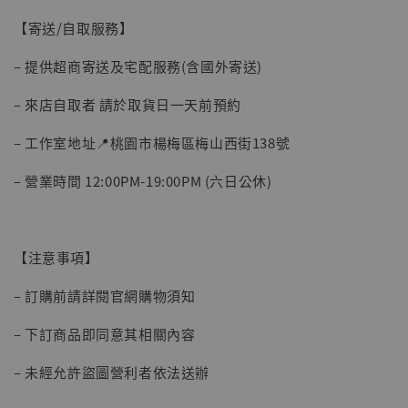
NT$ 5,300
【寄送/自取服務】
加入購物車
– 提供超商寄送及宅配服務(含國外寄送)
– 來店自取者 請於取貨日一天前預約
– 工作室地址📍桃園市楊梅區梅山西街138號
– 營業時間 12:00PM-19:00PM (六日公休)
【注意事項】
– 訂購前請詳閱官網購物須知
– 下訂商品即同意其相關內容
– 未經允許盜圖營利者依法送辦