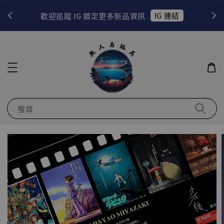
！
IG 連結
歡迎追蹤 IG 鎖定更多新品資訊
搜尋