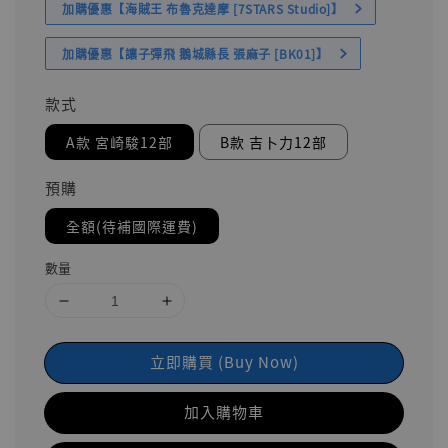
加購優惠【海賊王 布魯克達摩 [7STARS Studio]】
加購優惠【讓子彈飛 鵝城縣長 張麻子 [BK01]】
款式
A款 宮崎駿12部
B款 吉卜力12部
預購
全額(待補國際運費)
數量
立即購買 (Buy Now)
加入購物車