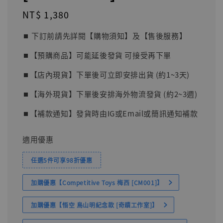
Regular
NT$ 1,380
price
⏹︎ 下訂前請先詳閱【購物須知】及【售後服務】
⏹︎【預購商品】可能延後發貨 可接受再下單
⏹︎【店內現貨】下單後可立即安排出貨 (約1~3天)
⏹︎【海外現貨】下單後安排海外物流發貨 (約2~3週)
⏹︎【補款通知】發貨時由IG或Email或簡訊通知補款
適用優惠
任選5件可享98折優惠
加購優惠【Competitive Toys 梅西 [CM001]】
加購優惠【悟空 鳥山明紀念款 [奇蹟工作室]】