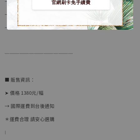
– 畫芯為雅粉紙
官網刷卡免手續費
– 原裝油墨
– 限量288幅
【店內現貨】海賊王 系列蒐藏雕像 布魯克達
──────────────
摩 [7STARS Studio]
-
+
NT$ 1,500
NT$ 1,870
■ 販售資訊：
➤ 價格 1380元/幅
加入購物車
→ 國際運費到台後通知
＊運費合理 請安心選購
加購優惠【讓子彈飛 鵝城縣長 張麻子 [BK01]】
⁝