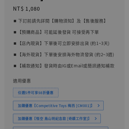
Regular
NT$ 1,080
price
⏹︎ 下訂前請先詳閱【購物須知】及【售後服務】
⏹︎【預購商品】可能延後發貨 可接受再下單
⏹︎【店內現貨】下單後可立即安排出貨 (約1~3天)
⏹︎【海外現貨】下單後安排海外物流發貨 (約2~3週)
⏹︎【補款通知】發貨時由IG或Email或簡訊通知補款
適用優惠
任選5件可享98折優惠
加購優惠【Competitive Toys 梅西 [CM001]】
加購優惠【悟空 鳥山明紀念款 [奇蹟工作室]】