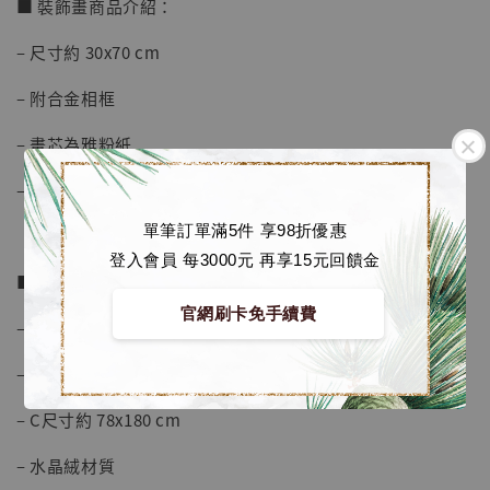
■ 裝飾畫商品介紹：
– 尺寸約 30x70 cm
– 附合金相框
– 畫芯為雅粉紙
– 原裝油墨
【店內現貨】海賊王 系列蒐藏雕像 布魯克達
單筆訂單滿5件 享98折優惠
摩 [7STARS Studio]
登入會員 每3000元 再享15元回饋金
-
+
■ 地毯商品介紹：
NT$ 1,500
NT$ 1,870
官網刷卡免手續費
– A尺寸約 52x120 cm
– B尺寸約 65x150 cm
加入購物車
– C尺寸約 78x180 cm
– 水晶絨材質
加購優惠【讓子彈飛 鵝城縣長 張麻子 [BK01]】