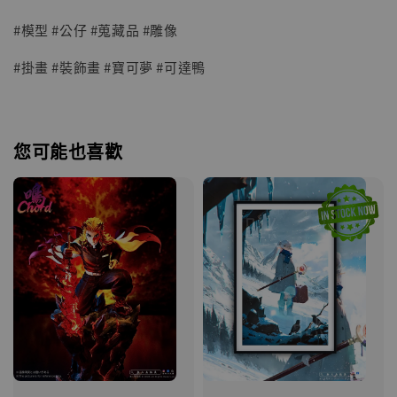
#模型 #公仔 #蒐藏品 #雕像
#掛畫 #裝飾畫 #寶可夢 #可達鴨
您可能也喜歡