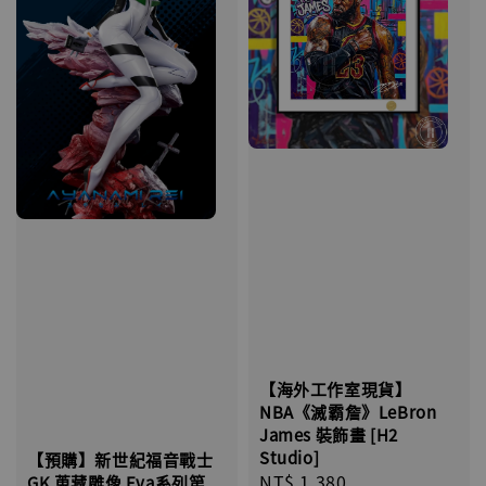
【海外工作室現貨】
NBA《滅霸詹》LeBron
James 裝飾畫 [H2
Studio]
【預購】新世紀福音戰士
Regular
NT$ 1,380
GK 蒐藏雕像 Eva系列第