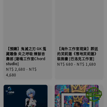
【海外工作室現貨】葬送
【預購】鬼滅之刃 GK 蒐
的芙莉蓮《雪地芙莉蓮》
藏雕像 炎之呼吸 煉獄杏
裝飾畫 [巴洛克工作室]
壽郎 [潮鳴工作室Chord
Regular
NT$ 680
-
NT$ 1,680
studio]
Regular
NT$ 2,680
-
NT$
price
price
4,680