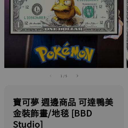
1
/
5
寶可夢 週邊商品 可達鴨美
金裝飾畫/地毯 [BBD
Studio]