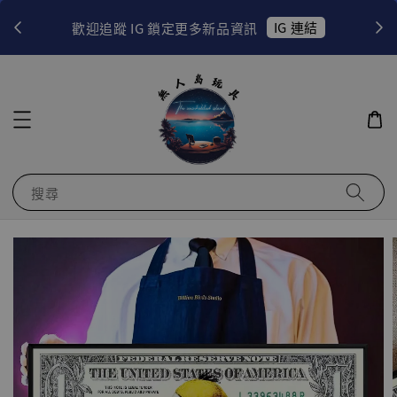
！
IG 連結
歡迎追蹤 IG 鎖定更多新品資訊
搜尋