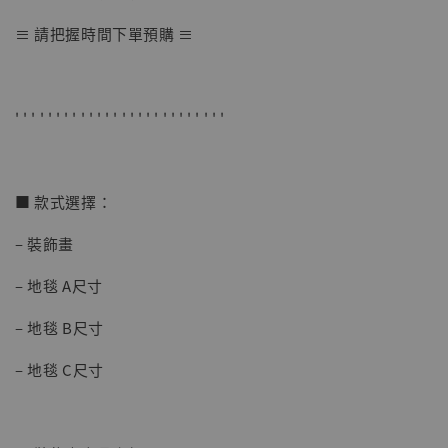
明紀念款 [奇蹟工作室]
≡ 請把握時間下單預購 ≡
-
+
NT$ 4,280
NT$ 5,580
' ' ' ' ' ' ' ' ' ' ' ' ' ' ' ' ' ' ' ' ' ' ' ' ' '
加入購物車
■ 款式選擇：
加購優惠【海賊王 布魯克達摩 [7STARS Studio]】
– 裝飾畫
– 地毯 A尺寸
– 地毯 B尺寸
– 地毯 C尺寸