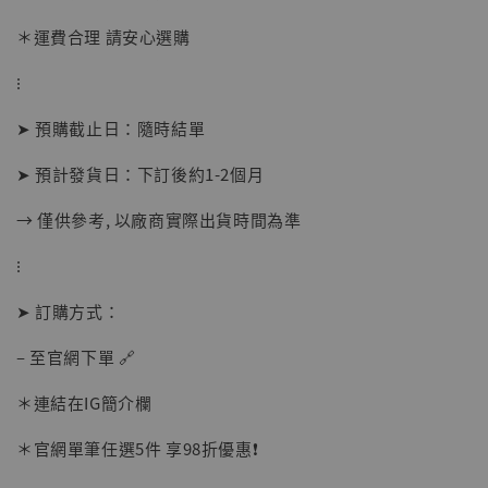
-
+
NT$ 4,980
＊運費合理 請安心選購
NT$ 5,300
⁝
加入購物車
➤ 預購截止日：隨時結單
➤ 預計發貨日：下訂後約1-2個月
→ 僅供參考, 以廠商實際出貨時間為準
⁝
➤ 訂購方式：
– 至官網下單 🔗
＊連結在IG簡介欄
＊官網單筆任選5件 享98折優惠❗️