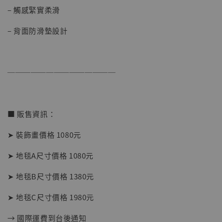
– 觸感緊實柔滑
– 背面防滑墊設計
──────────────
■ 販售資訊：
➤ 裝飾畫價格 1080元
➤ 地毯A尺寸價格 1080元
➤ 地毯B尺寸價格 1380元
➤ 地毯C尺寸價格 1980元
【現貨】BJSTUDIO 1/6系列可動蒐藏人偶 讓
→ 國際運費到台後通知
子彈飛 鵝城縣長 張麻子 [BK01]