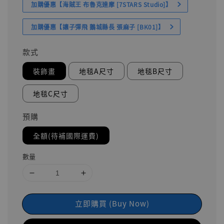
加購優惠【海賊王 布魯克達摩 [7STARS Studio]】
加購優惠【讓子彈飛 鵝城縣長 張麻子 [BK01]】
款式
裝飾畫
地毯A尺寸
地毯B尺寸
地毯C尺寸
預購
全額(待補國際運費)
數量
立即購買 (Buy Now)