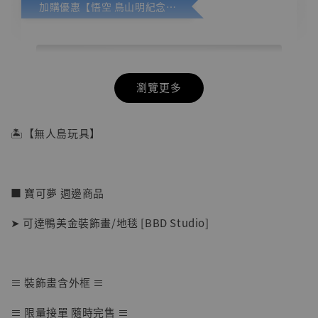
加購優惠【悟空 鳥山明紀念款 [奇蹟工作室]】
瀏覽更多
🏝【無人島玩具】
■ 寶可夢 週邊商品
➤ 可達鴨美金裝飾畫/地毯 [BBD Studio]
≡ 裝飾畫含外框 ≡
【店內現貨】七龍珠 系列蒐藏雕像 悟空 鳥山
≡ 限量接單 隨時完售 ≡