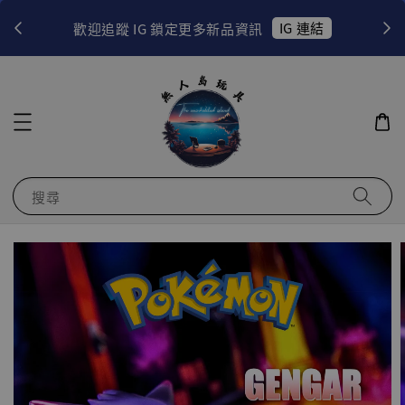
！
IG 連結
歡迎追蹤 IG 鎖定更多新品資訊
搜尋