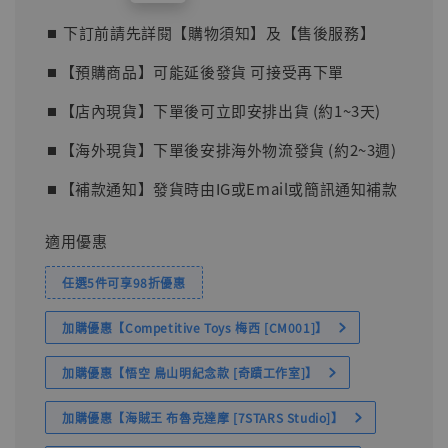
price
⏹︎ 下訂前請先詳閱【購物須知】及【售後服務】
⏹︎【預購商品】可能延後發貨 可接受再下單
⏹︎【店內現貨】下單後可立即安排出貨 (約1~3天)
⏹︎【海外現貨】下單後安排海外物流發貨 (約2~3週)
⏹︎【補款通知】發貨時由IG或Email或簡訊通知補款
適用優惠
任選5件可享98折優惠
加購優惠【Competitive Toys 梅西 [CM001]】
加購優惠【悟空 鳥山明紀念款 [奇蹟工作室]】
加購優惠【海賊王 布魯克達摩 [7STARS Studio]】