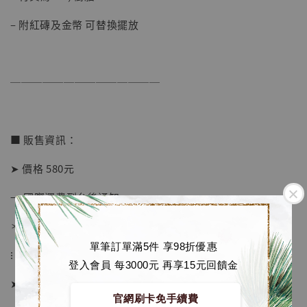
– 附紅磚及金幣 可替換擺放
──────────────
■ 販售資訊：
➤ 價格 580元
→ 國際運費到台後通知
＊運費合理 請安心選購
單筆訂單滿5件 享98折優惠
【店內現貨】海賊王 系列蒐藏雕像 布魯克達
⁝
摩 [7STARS Studio]
登入會員 每3000元 再享15元回饋金
-
+
➤ 預購截止日：限量額滿即止
NT$ 1,500
官網刷卡免手續費
NT$ 1,870