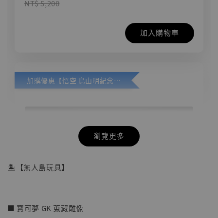
NT$ 5,200
加入購物車
加購優惠【悟空 鳥山明紀念款 [奇蹟工作室]】
瀏覽更多
🏝【無人島玩具】
■ 寶可夢 GK 蒐藏雕像