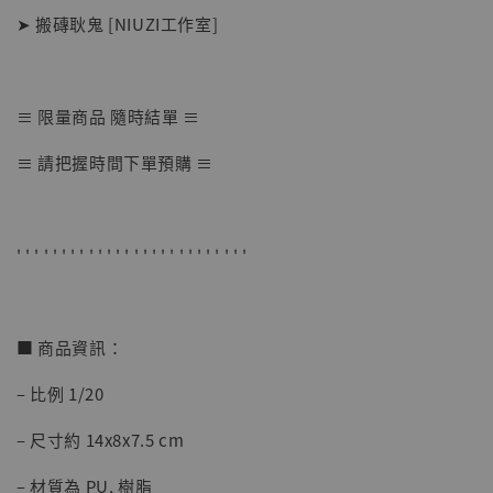
➤ 搬磚耿鬼 [NIUZI工作室]
≡ 限量商品 隨時結單 ≡
【店內現貨】七龍珠 系列蒐藏雕像 悟空 鳥山
≡ 請把握時間下單預購 ≡
明紀念款 [奇蹟工作室]
-
+
NT$ 4,280
NT$ 5,580
' ' ' ' ' ' ' ' ' ' ' ' ' ' ' ' ' ' ' ' ' ' ' ' ' '
加入購物車
■ 商品資訊：
– 比例 1/20
加購優惠【海賊王 布魯克達摩 [7STARS Studio]】
– 尺寸約 14x8x7.5 cm
– 材質為 PU, 樹脂