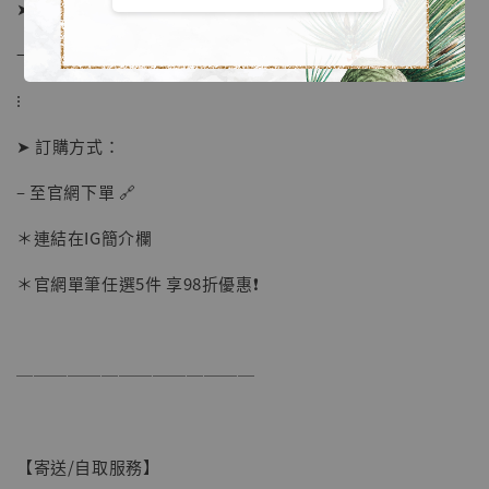
➤ 預計發貨日：待工作室通知
→ 僅供參考, 以廠商實際出貨時間為準
加入購物車
⁝
➤ 訂購方式：
加購優惠【讓子彈飛 鵝城縣長 張麻子 [BK01]】
– 至官網下單 🔗
＊連結在IG簡介欄
＊官網單筆任選5件 享98折優惠❗️
──────────────
【寄送/自取服務】