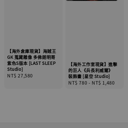
【海外倉庫現貨】海賊王
GK 蒐藏雕像 多佛朗明哥
紫色S版本 [LAST SLEEP
【海外工作室現貨】進擊
Studio]
的巨人《兵長利威爾》
Regular
NT$ 27,580
裝飾畫 [星空 Studio]
price
Regular
NT$ 780
-
NT$ 1,480
price