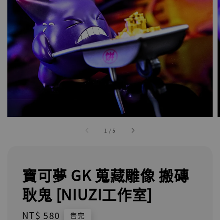
1
/
5
寶可夢 GK 蒐藏雕像 搬磚
耿鬼 [NIUZI工作室]
Regular
NT$ 580
售完