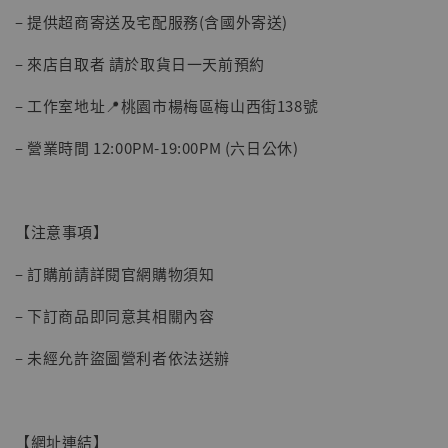
– 提供超商寄送及宅配服務(含國外寄送)
– 來店自取者 請於取貨日一天前預約
– 工作室地址📍桃園市楊梅區梅山西街138號
【現貨】BJSTUDIO 1/6系列可動蒐藏人偶 讓
– 營業時間 12:00PM-19:00PM (六日公休)
子彈飛 鵝城縣長 張麻子 [BK01]
-
+
NT$ 4,980
NT$ 5,300
【注意事項】
加入購物車
– 訂購前請詳閱官網購物須知
– 下訂商品即同意其相關內容
– 未經允許盜圖營利者依法送辦
【網址連結】