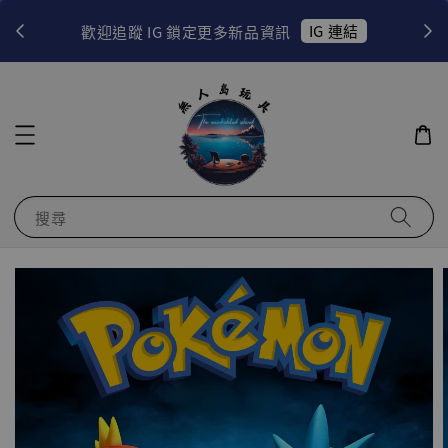
！
IG 連結
歡迎追蹤 IG 鎖定更多新品資訊
搜尋