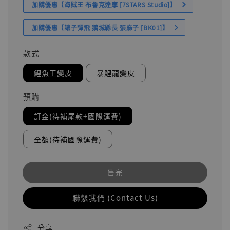
加購優惠【海賊王 布魯克達摩 [7STARS Studio]】
加購優惠【讓子彈飛 鵝城縣長 張麻子 [BK01]】
款式
鯉魚王變皮
暴鯉龍變皮
預購
訂金(待補尾款+國際運費)
全額(待補國際運費)
售完
聯繫我們 (Contact Us)
分享