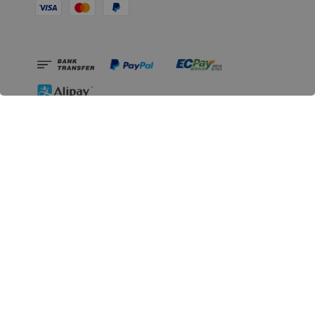
相關資訊
無人島玩具公司資訊
里程碑
聯絡我們
認識GK
GK 預購流程說明
常見問題Q&A
EZWay易利委APP教學
For overseas clients