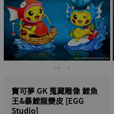
1
/
4
寶可夢 GK 蒐藏雕像 鯉魚
王&暴鯉龍變皮 [EGG
Studio]