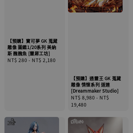
【預購】寶可夢 GK 蒐藏
雕像 圖鑑1/20系列 美納
斯 醜醜魚 [靈犀工坊]
Regular
NT$ 280
-
NT$ 2,180
price
【預購】通靈王 GK 蒐藏
雕像 情懷系列 道連
[Dreammaker Studio]
Regular
NT$ 8,980
-
NT$
price
19,480