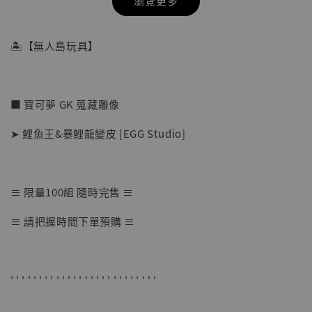
瀏覽更多
🏝【無人島玩具】
■ 寶可夢 GK 蒐藏雕像
➤ 鯉魚王&暴鯉龍變皮 [EGG Studio]
≡ 限量100組 隨時完售 ≡
【店內現貨】七龍珠 系列蒐藏雕像 悟空 鳥山
≡ 請把握時間下單預購 ≡
明紀念款 [奇蹟工作室]
-
+
NT$ 4,280
NT$ 5,580
' ' ' ' ' ' ' ' ' ' ' ' ' ' ' ' ' ' ' ' ' ' ' ' ' '