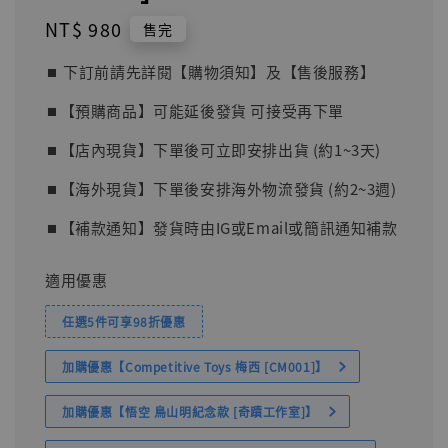
Regular
NT$ 980
售完
price
⏹︎ 下訂前請先詳閱【購物須知】及【售後服務】
⏹︎【預購商品】可能延後發貨 可接受再下單
⏹︎【店內現貨】下單後可立即安排出貨 (約1~3天)
⏹︎【海外現貨】下單後安排海外物流發貨 (約2~3週)
⏹︎【補款通知】發貨時由IG或Email或簡訊通知補款
適用優惠
任選5件可享98折優惠
加購優惠【Competitive Toys 梅西 [CM001]】
加購優惠【悟空 鳥山明紀念款 [奇蹟工作室]】