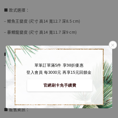
加入購物車
■ 款式選擇：
– 鯉魚王變皮 (尺寸 高14 寬12.7 深8.5 cm)
加購優惠【海賊王 布魯克達摩 [7STARS Studio]】
– 暴鯉龍變皮 (尺寸 高14 寬11.7 深9 cm)
■ 商品資訊：
– 材質為 PU, 樹脂
單筆訂單滿5件 享98折優惠
登入會員 每3000元 再享15元回饋金
官網刷卡免手續費
──────────────
■ 販售資訊：