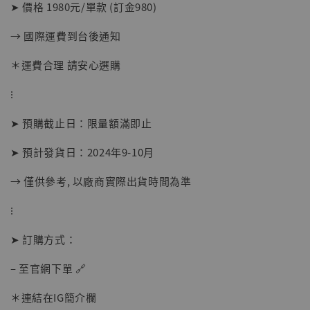
➤ 價格 1980元/單款 (訂金980)
→ 國際運費到台後通知
【店內現貨】海賊王 系列蒐藏雕像 布魯克達
＊運費合理 請安心選購
摩 [7STARS Studio]
-
+
⁝
NT$ 1,500
NT$ 1,870
➤ 預購截止日：限量額滿即止
➤ 預計發貨日：2024年9-10月
加入購物車
→ 僅供參考, 以廠商實際出貨時間為準
⁝
加購優惠【讓子彈飛 鵝城縣長 張麻子 [BK01]】
➤ 訂購方式：
– 至官網下單 🔗
＊連結在IG簡介欄