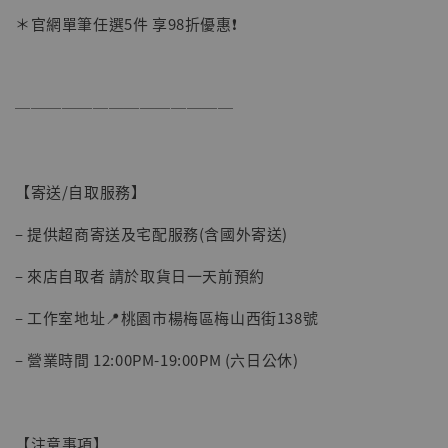
＊官網單筆任選5件 享98折優惠❗️
──────────────
【寄送/自取服務】
– 提供超商寄送及宅配服務(含國外寄送)
– 來店自取者 請於取貨日一天前預約
【現貨】BJSTUDIO 1/6系列可動蒐藏人偶 讓
– 工作室地址📍桃園市楊梅區梅山西街138號
子彈飛 鵝城縣長 張麻子 [BK01]
-
+
NT$ 4,980
– 營業時間 12:00PM-19:00PM (六日公休)
NT$ 5,300
加入購物車
【注意事項】