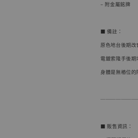
– 附金屬銘牌
■ 備註：
原色地台後期改
電鍍索隆手後期
身體是無樁位的
【現貨
BJST
可動蒐
───────
彈飛 
子 [BK
NT$ 4,980
■ 販售資訊：
NT$ 5,300