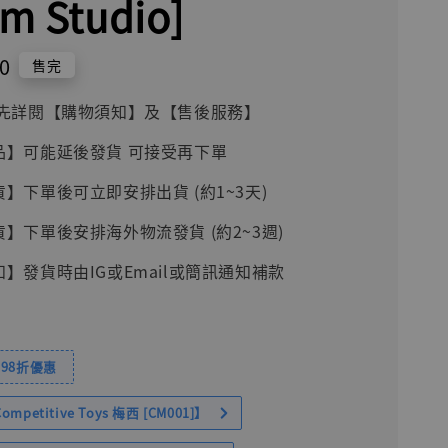
m Studio]
0
售完
前請先詳閱【購物須知】及【售後服務】
品】可能延後發貨 可接受再下單
貨】下單後可立即安排出貨 (約1~3天)
貨】下單後安排海外物流發貨 (約2~3週)
知】發貨時由IG或Email或簡訊通知補款
98折優惠
petitive Toys 梅西 [CM001]】