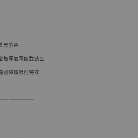
加購優惠【讓子彈飛 鵝城縣長 張麻子 [BK01]】
會黑紫色
增加霸氣電鍍武裝色
隱藏磁鐵吸附特效
】
UDIO 1/6系列
藏人偶 讓子
───────
鵝城縣長 張麻
01]
-
+