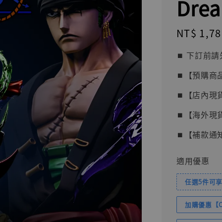
Drea
Regular
NT$ 1,78
price
⏹︎ 下訂
⏹︎【預購商
⏹︎【店內現
⏹︎【海外現
⏹︎【補款通
適用優惠
任選5件可享
加購優惠【Com