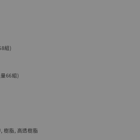
68組)
現貨】海賊王
藏雕像 布魯
[7STARS
]
量66組)
-
+
入購物車
, 樹脂, 高透樹脂