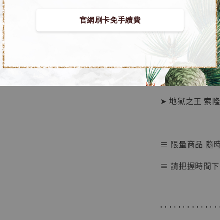
官網刷卡免手續費
【店內
🏝【無人島玩具
系列蒐
鳥山明
工作室
■ 海賊王 GK 
NT$ 4,280
NT$ 5,580
➤ 地獄之王 索隆 [T
加
≡ 限量商品 隨
≡ 請把握時間下
' ' ' ' ' ' ' ' ' ' ' ' ' 