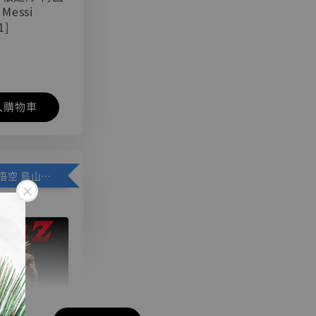
 Messi
1]
入購物車
加購優惠【悟空 鳥山明紀念款 [奇蹟工作室]】