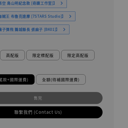
空 鳥山明紀念款 [奇蹟工作室]】
王 布魯克達摩 [7STARS Studio]】
子彈飛 鵝城縣長 張麻子 [BK01]】
高配版
限定標配版
限定高配版
尾款+國際運費)
全額(待補國際運費)
售完
聯繫我們 (Contact Us)