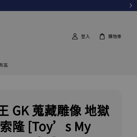
登入
購物車
布區
王 GK 蒐藏雕像 地獄
索隆 [Toy’s My