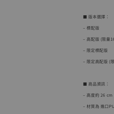
■ 版本選擇：
– 標配版
– 高配版 (限量1
【店內
系列蒐
– 限定標配版
克達摩 
Studio
– 限定高配版 (限
NT$ 1,500
NT$ 1,870
■ 商品資訊：
加
– 高度約 26 cm
– 材質為 進口PU