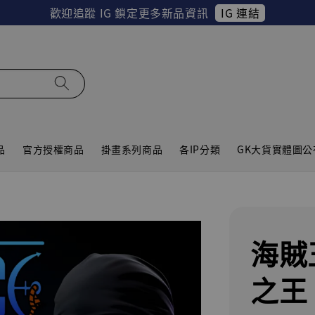
IG 連結
歡迎追蹤 IG 鎖定更多新品資訊
品
官方授權商品
掛畫系列商品
各IP分類
GK大貨實體圖公
海賊
之王 