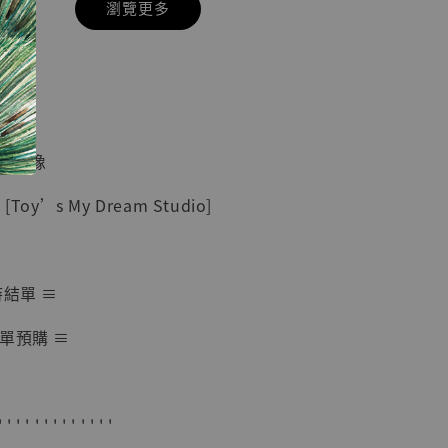
瀏覽更多
現貨】七龍珠
】
藏雕像 悟空
紀念款 [奇蹟
]
蒐藏雕像
-
+
oy’s My Dream Studio]
入購物車
時結單 ≡
單預購 ≡
加購優惠【海賊王 布魯克達摩 [7STARS Studio]】
' ' ' ' ' ' ' ' ' ' ' ' '