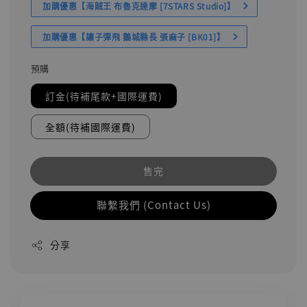
加購優惠【海賊王 布魯克達摩 [7STARS Studio]】
加購優惠【讓子彈飛 鵝城縣長 張麻子 [BK01]】
預購
訂金(待補尾款+國際運費)
全額(待補國際運費)
售完
聯繫我們 (Contact Us)
分享