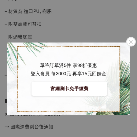
加購優惠【海賊王 布魯克達摩 [7STARS Studio]】
– 材質為 進口PU, 樹脂
– 附雙頭雕可替換
– 附頭雕底座
– 震震果實特效件為白透色
單筆訂單滿5件 享98折優惠
登入會員 每3000元 再享15元回饋金
──────────────
官網刷卡免手續費
■ 販售資訊：
➤ 價格 9280元 (訂金2580)
→ 國際運費到台後通知
【店內現貨】海賊王 系列蒐藏雕像 布魯克達