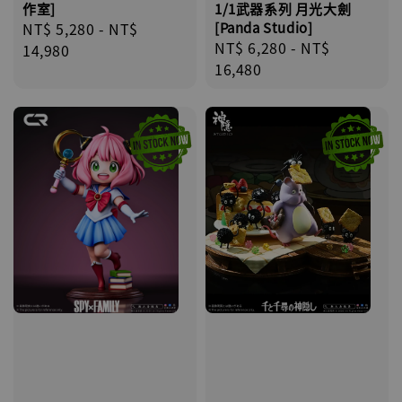
作室]
1/1武器系列 月光大劍
Regular
NT$ 5,280
-
NT$
[Panda Studio]
Regular
NT$ 6,280
-
NT$
price
14,980
price
16,480