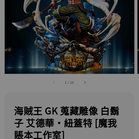
1
/
10
海賊王 GK 蒐藏雕像 白鬍
子 艾德華·紐蓋特 [魔我
賬本工作室]