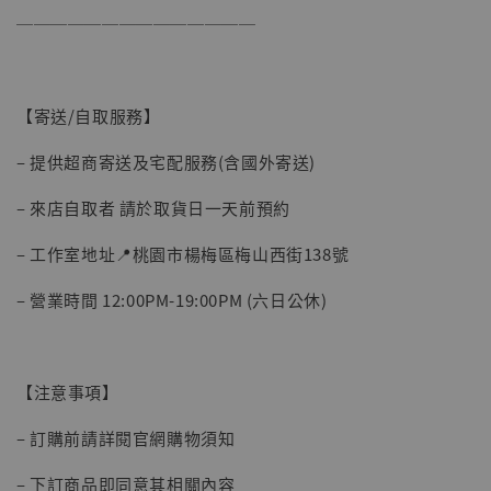
──────────────
【寄送/自取服務】
– 提供超商寄送及宅配服務(含國外寄送)
– 來店自取者 請於取貨日一天前預約
【現貨】BJSTUDIO 1/6系列可動蒐藏人偶 讓
– 工作室地址📍桃園市楊梅區梅山西街138號
子彈飛 鵝城縣長 張麻子 [BK01]
-
+
NT$ 4,980
– 營業時間 12:00PM-19:00PM (六日公休)
NT$ 5,300
加入購物車
【注意事項】
– 訂購前請詳閱官網購物須知
– 下訂商品即同意其相關內容