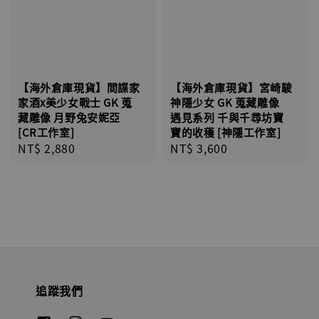
【海外倉庫現貨】間諜家
【海外倉庫現貨】宮崎駿
家酒x美少女戰士 GK 蒐
神隱少女 GK 蒐藏雕像
藏雕像 月野兔安妮亞
遇見系列 千與千尋坊寶
[CR工作室]
寶的收穫 [神隱工作室]
Regular
NT$ 2,880
Regular
NT$ 3,600
price
price
追蹤我們