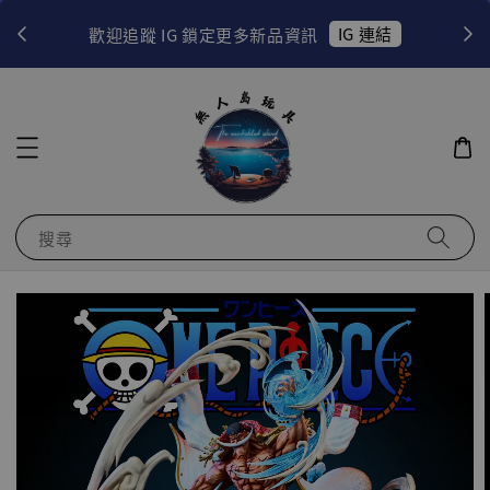
！
IG 連結
歡迎追蹤 IG 鎖定更多新品資訊
搜尋