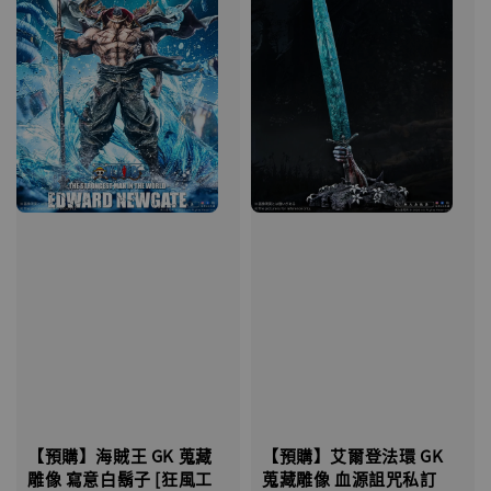
【預購】海賊王 GK 蒐藏
【預購】艾爾登法環 GK
雕像 寫意白鬍子 [狂風工
蒐藏雕像 血源詛咒私訂