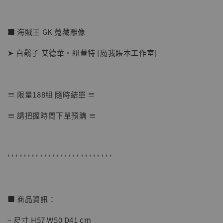
■ 海賊王 GK 蒐藏雕像
➤ 白鬍子 艾德華·紐蓋特 [魔我賬本工作室]
≡ 限量188組 隨時結單 ≡
【店內現貨】七龍珠 系列蒐藏雕像 悟空 鳥山
≡ 請把握時間下單預購 ≡
明紀念款 [奇蹟工作室]
-
+
NT$ 4,280
NT$ 5,580
' ' ' ' ' ' ' ' ' ' ' ' ' ' ' ' ' ' ' ' ' ' ' ' ' '
加入購物車
■ 商品資訊：
– 尺寸 H57 W50 D41 cm