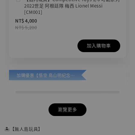
2022世足 阿根廷隊 梅西 Lionel Messi
[CM001]
NT$ 4,000
NT$ 5,200
加入購物車
加購優惠【悟空 鳥山明紀念款 [奇蹟工作室]】
瀏覽更多
🏝【無人島玩具】