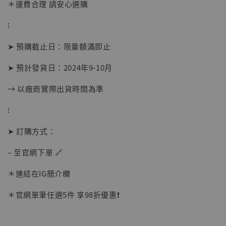
＊運費合理 請安心選購
摩 [7STARS Studio]
-
+
⁝
NT$ 1,500
NT$ 1,870
➤ 預購截止日：限量額滿即止
➤ 預計發貨日：2024年9-10月
加入購物車
→ 以廠商實際出貨時間為準
⁝
加購優惠【讓子彈飛 鵝城縣長 張麻子 [BK01]】
➤ 訂購方式：
– 至官網下單 🔗
＊連結在IG簡介欄
＊官網單筆任選5件 享98折優惠❗️