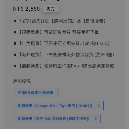
Regular
NT$ 2,580
售完
price
⏹︎ 下訂前請先詳閱【購物須知】及【售後服務】
⏹︎【預購商品】可能延後發貨 可接受再下單
⏹︎【店內現貨】下單後可立即安排出貨 (約1~3天)
⏹︎【海外現貨】下單後安排海外物流發貨 (約2~3週)
⏹︎【補款通知】發貨時由IG或Email或簡訊通知補款
適用優惠
任選5件可享98折優惠
加購優惠【Competitive Toys 梅西 [CM001]】
加購優惠【悟空 鳥山明紀念款 [奇蹟工作室]】