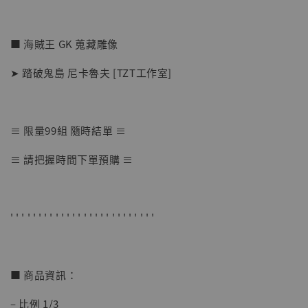
■ 海賊王 GK 蒐藏雕像
➤ 踏破鬼島 尼卡魯夫 [TZT工作室]
≡ 限量99組 隨時結單 ≡
【店內現貨】七龍珠 系列蒐藏雕像 悟空 鳥山
≡ 請把握時間下單預購 ≡
明紀念款 [奇蹟工作室]
-
+
NT$ 4,280
NT$ 5,580
' ' ' ' ' ' ' ' ' ' ' ' ' ' ' ' ' ' ' ' ' ' ' ' ' '
加入購物車
■ 商品資訊：
– 比例 1/3