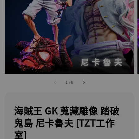
1
/
8
海賊王 GK 蒐藏雕像 踏破
鬼島 尼卡魯夫 [TZT工作
室]