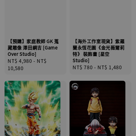
【海外工作室現貨】紫羅
【預購】家庭教師 GK 蒐
蘭永恆花園《金光薇爾莉
藏雕像 澤田綱吉 [Game
特》 裝飾畫 [星空
Over Studio]
Studio]
Regular
NT$ 4,980
-
NT$
Regular
NT$ 780
-
NT$ 1,480
price
10,580
price