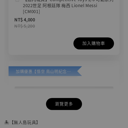
2022世足 阿根廷隊 梅西 Lionel Messi
[CM001]
NT$ 4,000
NT$ 5,200
加入購物車
加購優惠【悟空 鳥山明紀念款 [奇蹟工作室]】
瀏覽更多
🏝【無人島玩具】