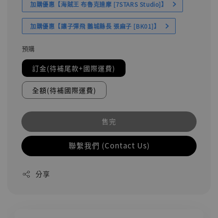
加購優惠【海賊王 布魯克達摩 [7STARS Studio]】
加購優惠【讓子彈飛 鵝城縣長 張麻子 [BK01]】
預購
訂金(待補尾款+國際運費)
全額(待補國際運費)
售完
聯繫我們 (Contact Us)
分享