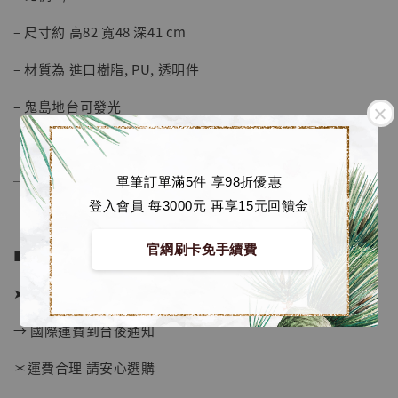
加購優惠【海賊王 布魯克達摩 [7STARS Studio]】
– 尺寸約 高82 寬48 深41 cm
– 材質為 進口樹脂, PU, 透明件
– 鬼島地台可發光
──────────────
單筆訂單滿5件 享98折優惠
登入會員 每3000元 再享15元回饋金
官網刷卡免手續費
■ 販售資訊：
➤ 價格 6980元 (訂金3580)
→ 國際運費到台後通知
＊運費合理 請安心選購
【店內現貨】海賊王 系列蒐藏雕像 布魯克達