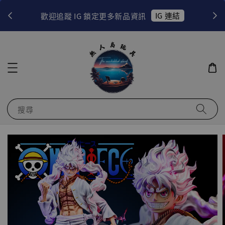
！
IG 連結
歡迎追蹤 IG 鎖定更多新品資訊
搜尋