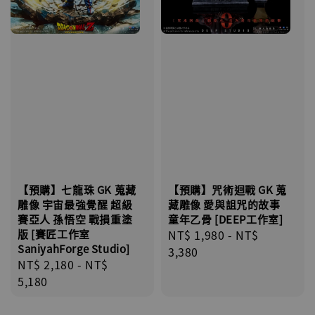
【預購】七龍珠 GK 蒐藏
【預購】咒術迴戰 GK 蒐
雕像 宇宙最強覺醒 超級
藏雕像 愛與詛咒的故事
賽亞人 孫悟空 戰損重塗
童年乙骨 [DEEP工作室]
版 [賽匠工作室
Regular
NT$ 1,980
-
NT$
SaniyahForge Studio]
price
3,380
Regular
NT$ 2,180
-
NT$
price
5,180