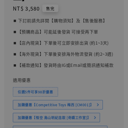
Regular
NT$ 3,580
售完
price
⏹︎ 下訂前請先詳閱【購物須知】及【售後服務】
⏹︎【預購商品】可能延後發貨 可接受再下單
⏹︎【店內現貨】下單後可立即安排出貨 (約1~3天)
⏹︎【海外現貨】下單後安排海外物流發貨 (約2~3週)
⏹︎【補款通知】發貨時由IG或Email或簡訊通知補款
適用優惠
任選5件可享98折優惠
加購優惠【Competitive Toys 梅西 [CM001]】
加購優惠【悟空 鳥山明紀念款 [奇蹟工作室]】