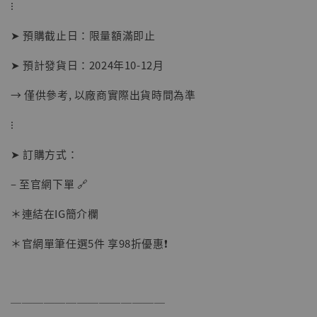
⁝
摩 [7STARS Studio]
-
+
➤ 預購截止日：限量額滿即止
NT$ 1,500
NT$ 1,870
➤ 預計發貨日：2024年10-12月
→ 僅供參考, 以廠商實際出貨時間為準
加入購物車
⁝
➤ 訂購方式：
加購優惠【讓子彈飛 鵝城縣長 張麻子 [BK01]】
– 至官網下單 🔗
＊連結在IG簡介欄
＊官網單筆任選5件 享98折優惠❗️
──────────────