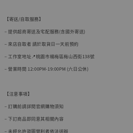
【寄送/自取服務】
– 提供超商寄送及宅配服務(含國外寄送)
– 來店自取者 請於取貨日一天前預約
– 工作室地址📍桃園市楊梅區梅山西街138號
【現貨】BJSTUDIO 1/6系列可動蒐藏人偶 讓
– 營業時間 12:00PM-19:00PM (六日公休)
子彈飛 鵝城縣長 張麻子 [BK01]
-
+
NT$ 4,980
NT$ 5,300
【注意事項】
加入購物車
– 訂購前請詳閱官網購物須知
– 下訂商品即同意其相關內容
– 未經允許盜圖營利者依法送辦