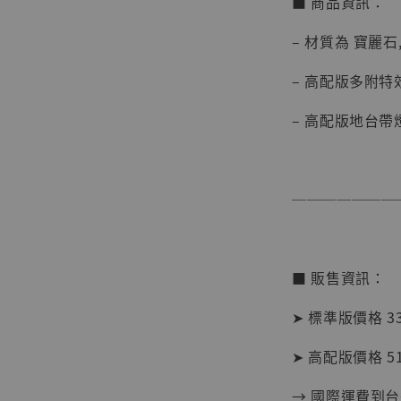
■ 商品資訊：
– 材質為 寶麗石,
– 高配版多附特
– 高配版地台帶
───────
【現貨
■ 販售資訊：
BJST
可動蒐
➤ 標準版價格 33
彈飛 
子 [BK
➤ 高配版價格 51
NT$ 4,980
→ 國際運費到