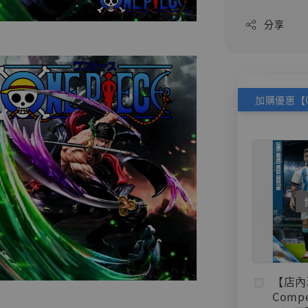
分享
【店內
Compe