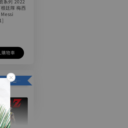
可動系列 2022
阿根廷隊 梅西
 Messi
1]
入購物車
加購優惠【悟空 鳥山明紀念款 [奇蹟工作室]】