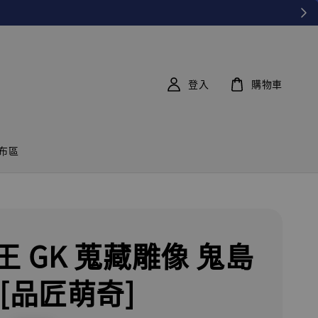
登入
購物車
布區
王 GK 蒐藏雕像 鬼島
 [品匠萌奇]