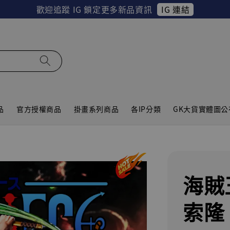
IG 連結
歡迎追蹤 IG 鎖定更多新品資訊
品
官方授權商品
掛畫系列商品
各IP分類
GK大貨實體圖公
海賊
索隆