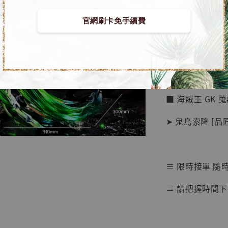
官網刷卡免手續費
【店內
🏝【無人島玩具
系列蒐
鳥山明
工作室
■ 海賊王 GK 
NT$ 4,280
NT$ 5,580
➤ 鬼島索隆 [品
加
≡ 限時接單 隨
≡ 請把握時間下