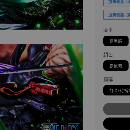
加購優惠【海賊
加購優惠【讓
版本
標準版
顏色
霸氣紫
預購
訂金(待補