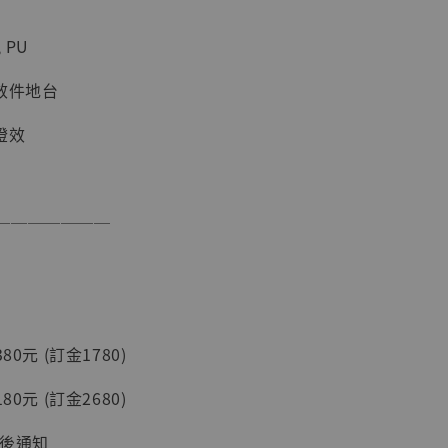
加購優惠【讓子彈飛 鵝城縣長 張麻子 [BK01]】
 PU
效件地台
燈效
───────
】
UDIO 1/6系列
藏人偶 讓子
80元 (訂金1780)
鵝城縣長 張麻
01]
80元 (訂金2680)
-
+
台後通知