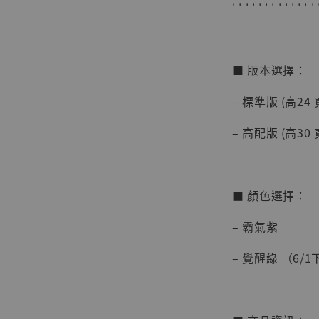
' ' ' ' ' ' ' ' ' ' ' ' ' 
■ 版本選擇：
– 標準版 (高24 
– 高配版 (高30 
【店內
系列蒐
克達摩 
Studio
■ 顏色選擇：
NT$ 1,500
– 霸氣紫
NT$ 1,870
– 覺醒綠 （6/
加