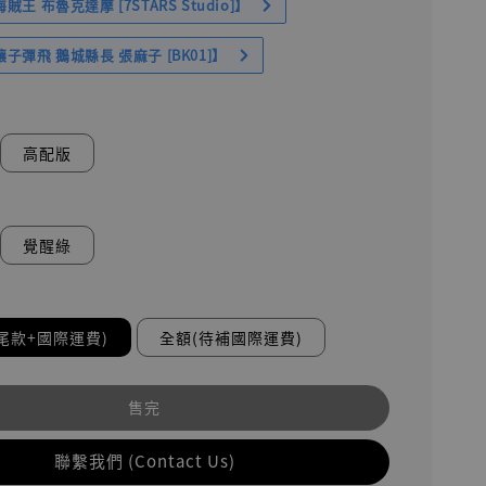
王 布魯克達摩 [7STARS Studio]】
子彈飛 鵝城縣長 張麻子 [BK01]】
高配版
覺醒綠
尾款+國際運費)
全額(待補國際運費)
售完
聯繫我們 (Contact Us)