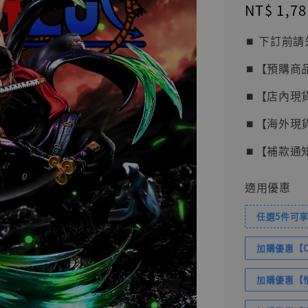
Regular
NT$ 1,78
price
⏹︎ 下訂
⏹︎【預購商
⏹︎【店內現
⏹︎【海外現
⏹︎【補款通
適用優惠
任選5件可享
加購優惠【Com
加購優惠【悟