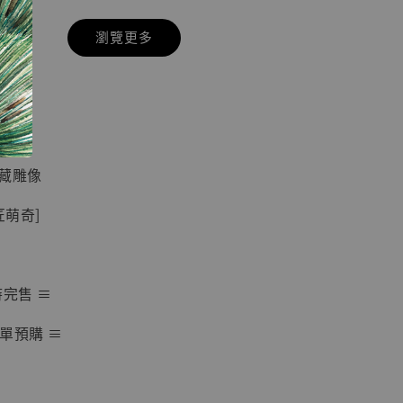
瀏覽更多
現貨】七龍珠
】
藏雕像 悟空
紀念款 [奇蹟
]
蒐藏雕像
-
+
匠萌奇]
入購物車
時完售 ≡
單預購 ≡
加購優惠【海賊王 布魯克達摩 [7STARS Studio]】