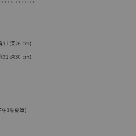
' ' ' ' ' ' ' ' ' ' ' ' '
寬31 深26 cm)
寬31 深30 cm)
現貨】海賊王
藏雕像 布魯
[7STARS
]
-
+
1下午3點結單)
入購物車