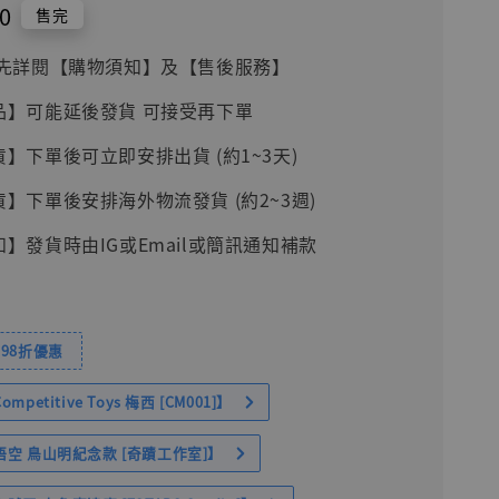
0
售完
前請先詳閱【購物須知】及【售後服務】
品】可能延後發貨 可接受再下單
貨】下單後可立即安排出貨 (約1~3天)
貨】下單後安排海外物流發貨 (約2~3週)
知】發貨時由IG或Email或簡訊通知補款
98折優惠
petitive Toys 梅西 [CM001]】
空 鳥山明紀念款 [奇蹟工作室]】