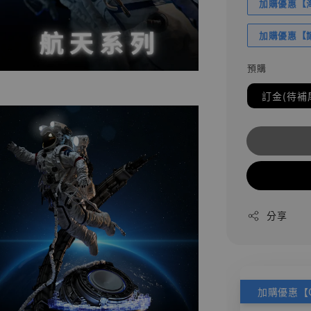
加購優惠【海賊
加購優惠【讓
預購
訂金(待補
分享