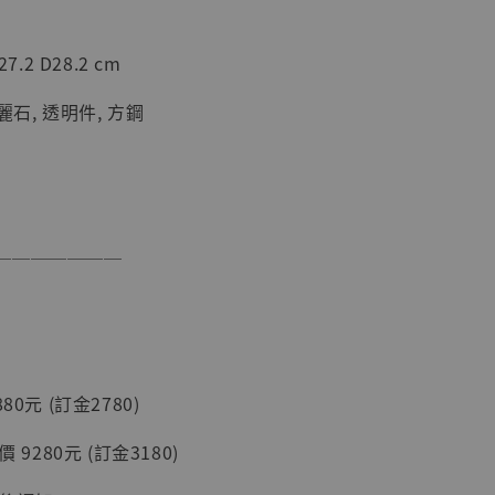
現貨】海賊王
藏雕像 布魯
7.2 D28.2 cm
[7STARS
]
寶麗石, 透明件, 方鋼
-
+
入購物車
───────
加購優惠【讓子彈飛 鵝城縣長 張麻子 [BK01]】
80元 (訂金2780)
 9280元 (訂金3180)