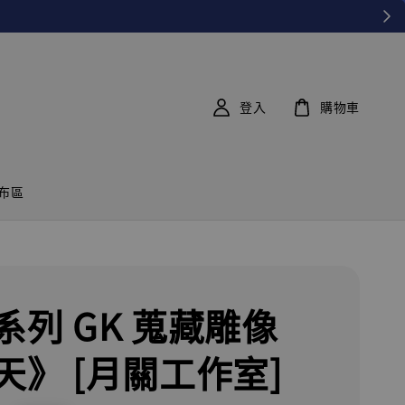
登入
購物車
布區
系列 GK 蒐藏雕像
天》 [月關工作室]