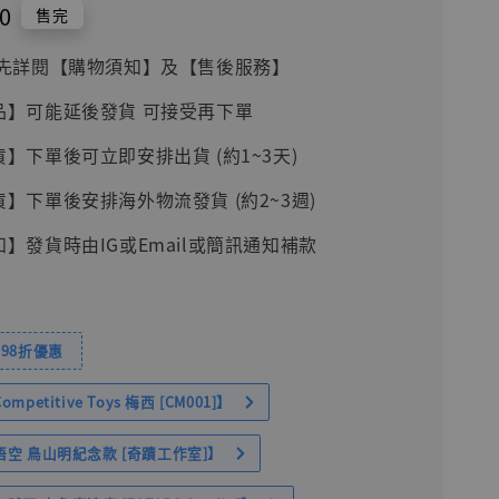
0
售完
前請先詳閱【購物須知】及【售後服務】
品】可能延後發貨 可接受再下單
貨】下單後可立即安排出貨 (約1~3天)
貨】下單後安排海外物流發貨 (約2~3週)
知】發貨時由IG或Email或簡訊通知補款
98折優惠
petitive Toys 梅西 [CM001]】
空 鳥山明紀念款 [奇蹟工作室]】