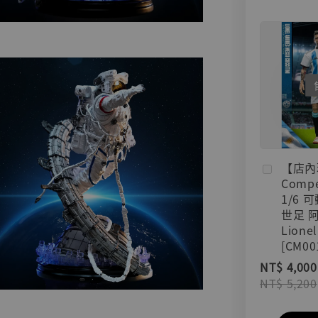
【店內
Compe
1/6 
世足 
Lionel
[CM00
NT$ 4,000
NT$ 5,200