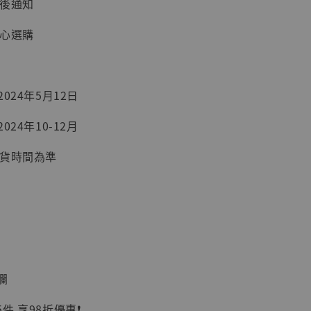
台後通知
安心選購
】
024年5月12日
UDIO 1/6系列
藏人偶 讓子
024年10-12月
鵝城縣長 張麻
01]
出貨時間為準
-
+
入購物車
欄
 享98折優惠❗️