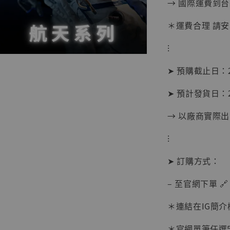
→ 國際運費到
＊運費合理 請
⁝
【現貨
➤ 預購截止日：2
BJST
可動蒐
➤ 預計發貨日：2
彈飛 
子 [BK
→ 以廠商實際
NT$ 4,980
⁝
NT$ 5,300
➤ 訂購方式：
加
– 至官網下單 🔗
＊連結在IG簡介
＊官網單筆任選5件