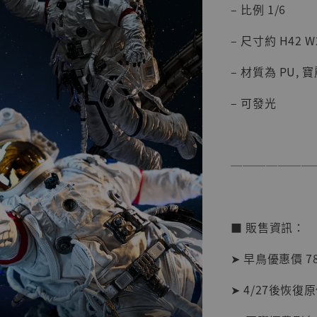
– 比例 1/6
【店內
系列蒐
– 尺寸約 H42 W2
克達摩 
Studio
– 材質為 PU, 
NT$ 1,500
– 可發光
NT$ 1,870
加
───────
■ 販售資訊：
➤ 早鳥優惠價 78
➤ 4/27後恢復原價