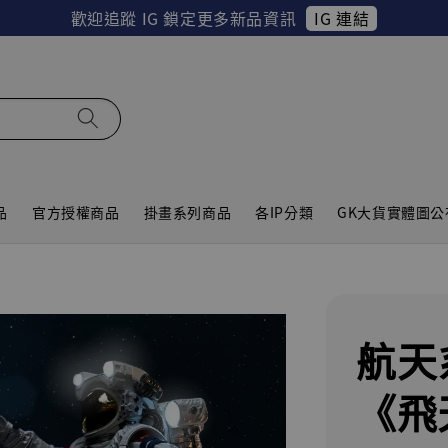
IG 連結
歡迎追蹤 IG 鎖定更多新品資訊
品
官方授權商品
掛畫系列商品
各IP分類
GK大貨實體圖公
航天
《飛