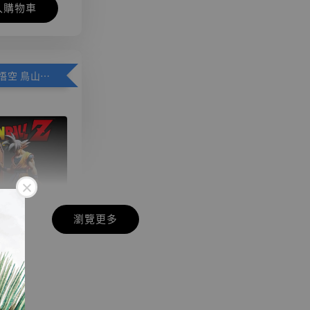
入購物車
加購優惠【悟空 鳥山明紀念款 [奇蹟工作室]】
瀏覽更多
現貨】七龍珠
】
藏雕像 悟空
紀念款 [奇蹟
]