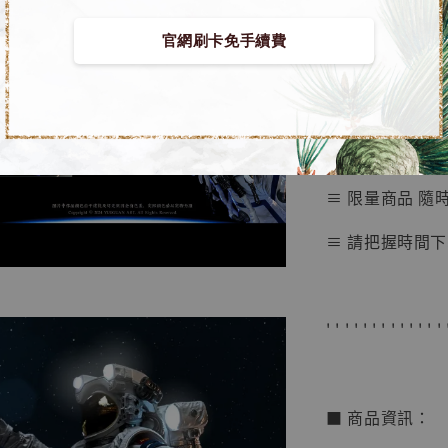
■ 航天系列 GK
NT$ 4,280
官網刷卡免手續費
NT$ 5,580
➤ 《飛天》 [月
加
≡ 官方授權商品
≡ 限量商品 隨
≡ 請把握時間下
' ' ' ' ' ' ' ' ' ' ' ' ' 
■ 商品資訊：