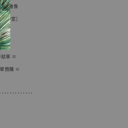
 蒐藏雕像
-
+
關工作室]
入購物車
 ≡
時結單 ≡
加購優惠【海賊王 布魯克達摩 [7STARS Studio]】
單預購 ≡
' ' ' ' ' ' ' ' ' ' ' ' '