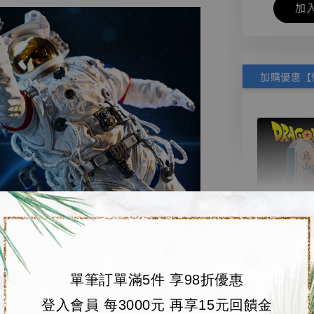
加
【店內
🏝【無人島玩具
系列蒐
單筆訂單滿5件 享98折優惠
鳥山明
登入會員 每3000元 再享15元回饋金
工作室