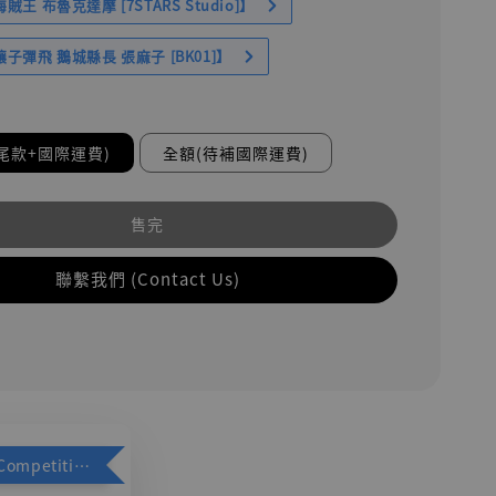
王 布魯克達摩 [7STARS Studio]】
子彈飛 鵝城縣長 張麻子 [BK01]】
尾款+國際運費)
全額(待補國際運費)
售完
聯繫我們 (Contact Us)
加購優惠【Competitive Toys 梅西 [CM001]】