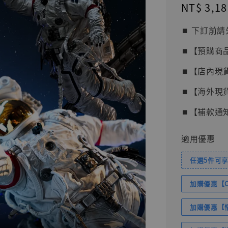
Regular
NT$ 3,18
price
⏹︎ 下訂
⏹︎【預購商
⏹︎【店內現
⏹︎【海外現
⏹︎【補款通
適用優惠
任選5件可享
加購優惠【Com
加購優惠【悟