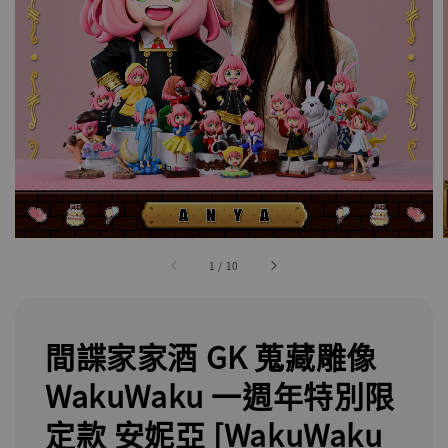
1
/
10
間諜家家酒 GK 蒐藏雕像
WakuWaku 一週年特別限
定款 安妮亞 [WakuWaku