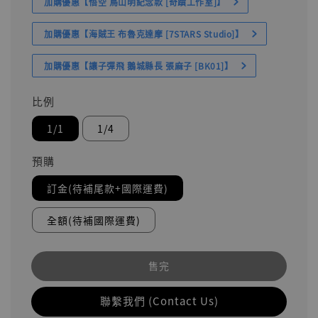
加購優惠【悟空 鳥山明紀念款 [奇蹟工作室]】
加購優惠【海賊王 布魯克達摩 [7STARS Studio]】
加購優惠【讓子彈飛 鵝城縣長 張麻子 [BK01]】
比例
1/1
1/4
預購
訂金(待補尾款+國際運費)
全額(待補國際運費)
售完
聯繫我們 (Contact Us)