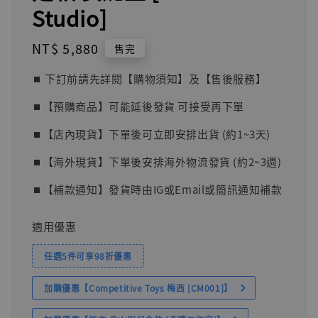
Studio]
Regular
NT$ 5,880
售完
price
⏹︎ 下訂前請先詳閱【購物須知】及【售後服務】
⏹︎【預購商品】可能延後發貨 可接受再下單
⏹︎【店內現貨】下單後可立即安排出貨 (約1~3天)
⏹︎【海外現貨】下單後安排海外物流發貨 (約2~3週)
⏹︎【補款通知】發貨時由IG或Email或簡訊通知補款
適用優惠
任選5件可享98折優惠
加購優惠【Competitive Toys 梅西 [CM001]】