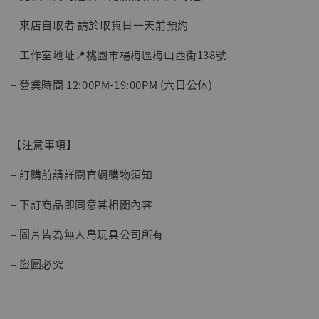
加入購物車
– 來店自取者 請於取貨日一天前預約
– 工作室地址📍桃園市楊梅區梅山西街138號
– 營業時間 12:00PM-19:00PM (六日公休)
【注意事項】
– 訂購前請詳閱官網購物須知
– 下訂商品即同意其相關內容
– 圖片皆為無人島玩具公司所有
– 盜圖必究