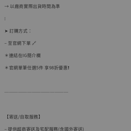
→ 以廠商實際出貨時間為準
⁝
➤ 訂購方式：
– 至官網下單 🔗
＊連結在IG簡介欄
＊官網單筆任選5件 享98折優惠❗️
──────────────
【現貨】BJSTUDIO 1/6系列可動蒐藏人偶 讓
子彈飛 鵝城縣長 張麻子 [BK01]
-
+
NT$ 4,980
【寄送/自取服務】
NT$ 5,300
– 提供超商寄送及宅配服務(含國外寄送)