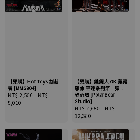
【預購】鏈鋸人 GK 蒐藏
【預購】Hot Toys 制裁
雕像 至臻系列第一彈：
者 [MMS904]
瑪奇瑪 [PolarBear
Regular
NT$ 2,500
-
NT$
Studio]
price
8,010
Regular
NT$ 2,680
-
NT$
price
12,380