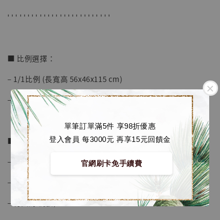
' ' ' ' ' ' ' ' ' ' ' ' ' ' ' ' ' ' ' ' ' ' ' ' ' '
加入購物車
■ 比例選擇：
加購優惠【海賊王 布魯克達摩 [7STARS Studio]】
– 1/1比例 (長寬高 56x46x115 cm)
– 1/4比例 (長寬高 15x16x30 cm)
單筆訂單滿5件 享98折優惠
登入會員 每3000元 再享15元回饋金
■ 商品資訊：
– 1/1 限量99組
官網刷卡免手續費
– 1/4 限量298組
– 材質為 樹脂, PU