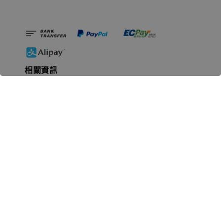
相關資訊
無人島玩具公司資訊
里程碑
聯絡我們
認識GK
GK 預購流程說明
常見問題Q&A
EZWay易利委APP教學
For overseas clients