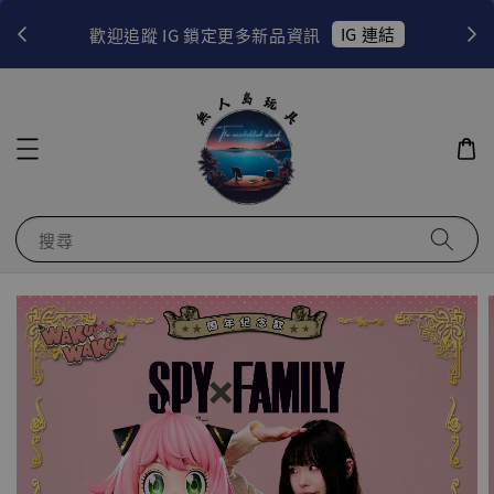
！
IG 連結
歡迎追蹤 IG 鎖定更多新品資訊
搜尋