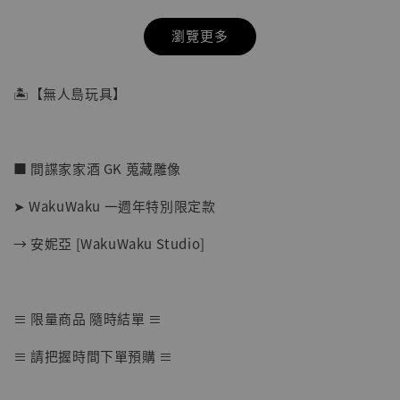
瀏覽更多
🏝【無人島玩具】
■ 間諜家家酒 GK 蒐藏雕像
➤ WakuWaku 一週年特別限定款
→ 安妮亞 [WakuWaku Studio]
【店內現貨】七龍珠 系列蒐藏雕像 悟空 鳥山
≡ 限量商品 隨時結單 ≡
明紀念款 [奇蹟工作室]
≡ 請把握時間下單預購 ≡
-
+
NT$ 4,280
NT$ 5,580