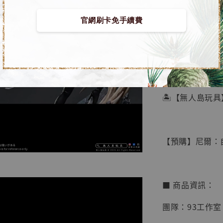
官網刷卡免手續費
【店內
🏝【無人島玩具
系列蒐
鳥山明
工作室
【預購】尼爾：自動
NT$ 4,280
NT$ 5,580
■ 商品資訊：
加
團隊：93工作室