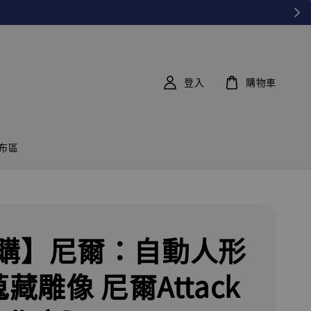
登入
購物車
布區
購】尼爾：自動人形
蒐藏雕像 尼爾Attack