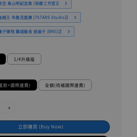
空 鳥山明紀念款 [奇蹟工作室]】
王 布魯克達摩 [7STARS Studio]】
子彈飛 鵝城縣長 張麻子 [BK01]】
1/4升級版
尾款+國際運費)
全額(待補國際運費)
立即購買 (Buy Now)