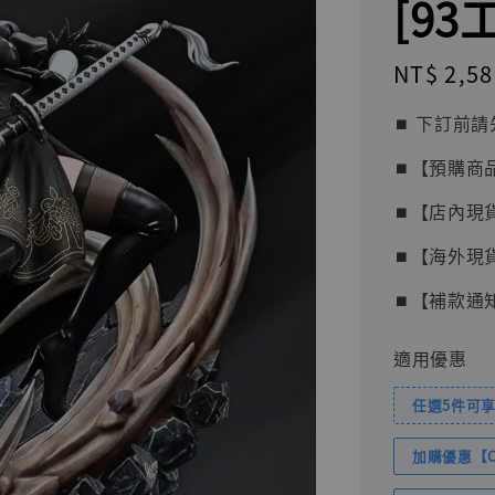
[93
Regular
NT$ 2,58
price
⏹︎ 下訂
⏹︎【預購商
⏹︎【店內現
⏹︎【海外現
⏹︎【補款通
適用優惠
任選5件可享
加購優惠【Com