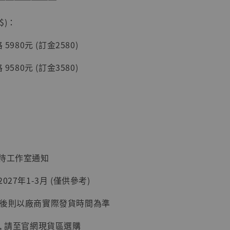
入購物車
$)：
5980元 (訂金2580)
9580元 (訂金3580)
加購優惠【讓子彈飛 鵝城縣長 張麻子 [BK01]】
：待工作室通知
027年1-3月 (僅供參考)
】
延後則以廠商實際發貨時間為準
UDIO 1/6系列
藏人偶 讓子
, 請至官網現貨區選購