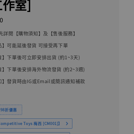
工作室]
0
前請先詳閱【購物須知】及【售後服務】
品】可能延後發貨 可接受再下單
貨】下單後可立即安排出貨 (約1~3天)
貨】下單後安排海外物流發貨 (約2~3週)
知】發貨時由IG或Email或簡訊通知補款
98折優惠
petitive Toys 梅西 [CM001]】