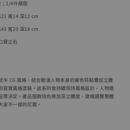
版；1/4升級版
加購優惠【海賊王 布魯克達摩 [7STARS Studio]】
1 寬14 深12 cm
3 寬20 深18 cm
口寶立石
試半 CG 風格，結合動漫人物本身的膚色特點疊加立體
現貨】海賊王
別寫實風格塗裝。該系列會持續保持風格設計，人物選
藏雕像 布魯
投票決定。產品服飾特色將加深立體度，建模調整整體
[7STARS
]
大家不一樣的尼爾。
-
+
───────