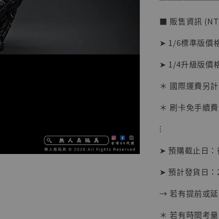
加
■ 販售資訊 (NT
➤ 1/6標準版價格 
➤ 1/4升級版價格 
＊ 國際運費另計
＊ 刷卡免手續費
⁝
➤ 預購截止日
➤ 預計發貨日：2
【現貨
→ 若有提前或
BJST
可動蒐
＊ 若有時間考量