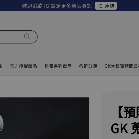
IG 連結
歡迎追蹤 IG 鎖定更多新品資訊
品
官方授權商品
掛畫系列商品
各IP分類
GK大貨實體圖公
【預
GK 