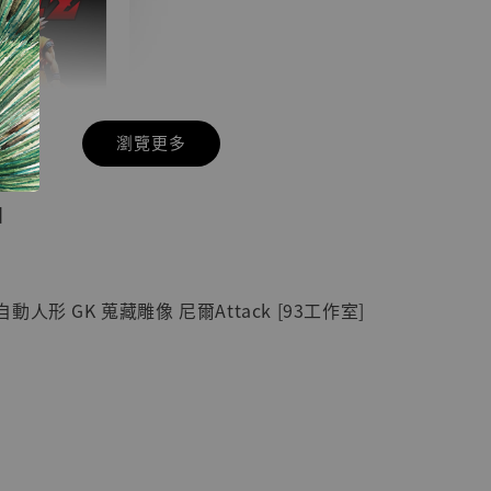
瀏覽更多
現貨】七龍珠
】
藏雕像 悟空
紀念款 [奇蹟
]
人形 GK 蒐藏雕像 尼爾Attack [93工作室]
-
+
入購物車