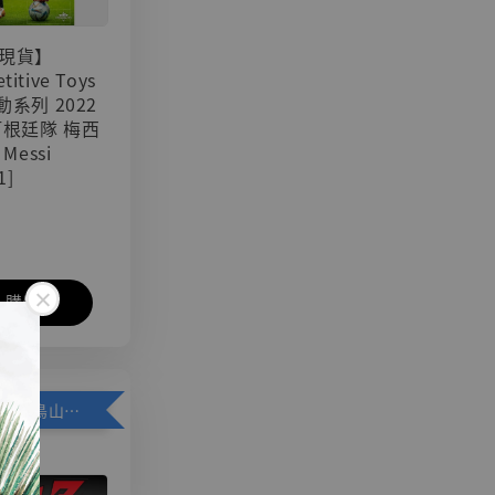
現貨】
titive Toys
可動系列 2022
阿根廷隊 梅西
 Messi
1]
入購物車
加購優惠【悟空 鳥山明紀念款 [奇蹟工作室]】