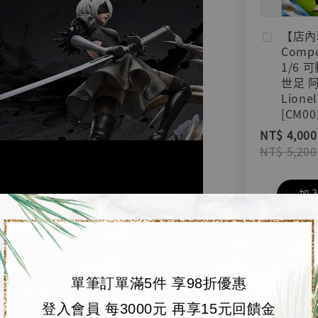
【店內
Compe
1/6 
世足 
Lionel
[CM00
NT$ 4,000
NT$ 5,200
加
單筆訂單滿5件 享98折優惠
登入會員 每3000元 再享15元回饋金