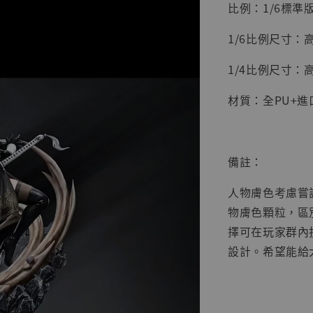
比例：1/6標準
1/6比例尺寸：高2
1/4比例尺寸：高4
材質：全PU+進
備註：
人物膚色考慮嘗
【店內
物膚色顆粒，區
系列蒐
擇可在玩家群內
克達摩 
Studio
設計。希望能給
NT$ 1,500
NT$ 1,870
───────