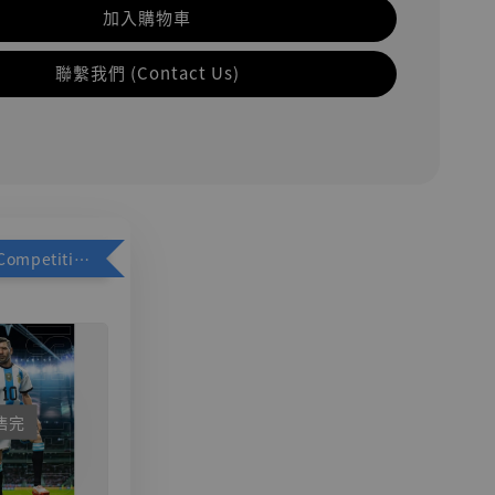
加入購物車
聯繫我們 (Contact Us)
加購優惠【Competitive Toys 梅西 [CM001]】
售完