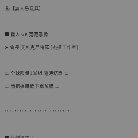
🏝【無人島玩具】
■ 獵人 GK 蒐藏雕像
➤ 會長 艾札克尼特羅 [杰模工作室]
≡ 全球限量188組 隨時結單 ≡
【店內現貨】七龍珠 系列蒐藏雕像 悟空 鳥山
≡ 請把握時間下單預購 ≡
明紀念款 [奇蹟工作室]
-
+
NT$ 4,280
NT$ 5,580
' ' ' ' ' ' ' ' ' ' ' ' ' ' ' ' ' ' ' ' ' ' ' ' ' '
加入購物車
■ 比例選擇：