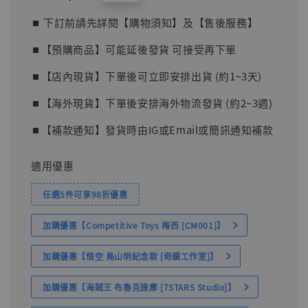
price
⏹︎ 下訂前請先詳閱【購物須知】及【售後服務】
⏹︎【預購商品】可能延後發貨 可接受再下單
⏹︎【店內現貨】下單後可立即安排出貨 (約1~3天)
⏹︎【海外現貨】下單後安排海外物流發貨 (約2~3週)
⏹︎【補款通知】發貨時由IG或Email或簡訊通知補款
適用優惠
任選5件可享98折優惠
加購優惠【Competitive Toys 梅西 [CM001]】
加購優惠【悟空 鳥山明紀念款 [奇蹟工作室]】
加購優惠【海賊王 布魯克達摩 [7STARS Studio]】