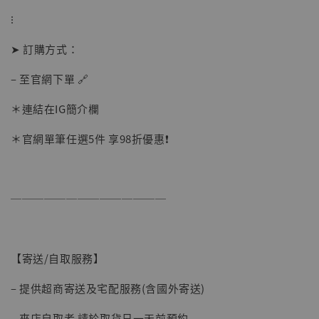
⁝
➤ 訂購方式：
– 至官網下單 🔗
＊連結在IG簡介欄
＊官網單筆任選5件 享98折優惠❗️
【現貨】BJSTUDIO 1/6系列可動蒐藏人偶 讓
──────────────
子彈飛 鵝城縣長 張麻子 [BK01]
-
+
NT$ 4,980
NT$ 5,300
【寄送/自取服務】
加入購物車
– 提供超商寄送及宅配服務(含國外寄送)
– 來店自取者 請於取貨日一天前預約