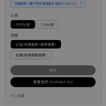
加購優惠【讓子彈飛 鵝城縣長 張麻子 [BK01]】
比例
POP比例
1/6比例
預購
訂金(待補尾款+國際運費)
全額(待補國際運費)
售完
聯繫我們 (Contact Us)
分享