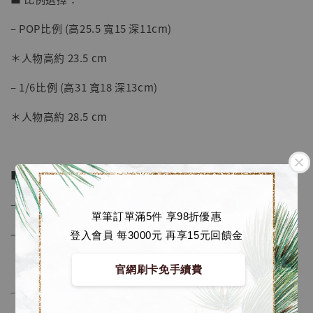
– POP比例 (高25.5 寬15 深11cm)
加購優惠【海賊王 布魯克達摩 [7STARS Studio]】
＊人物高約 23.5 cm
– 1/6比例 (高31 寬18 深13cm)
＊人物高約 28.5 cm
■ 商品資訊：
– 材質為 進口樹脂, PU
單筆訂單滿5件 享98折優惠
– 附金屬銘牌
登入會員 每3000元 再享15元回饋金
官網刷卡免手續費
──────────────