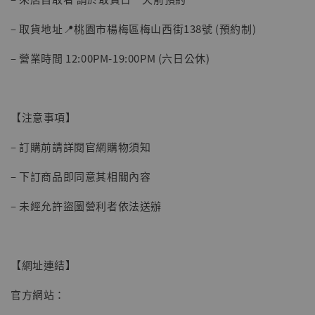
– 取貨地址📍桃園市楊梅區梅山西街138號 (預約制)
– 營業時間 12:00PM-19:00PM (六日公休)
【注意事項】
– 訂購前請詳閱官網購物須知
– 下訂商品即同意其相關內容
– 未經允許盜圖營利者依法送辦
【網址連結】
官方網站：