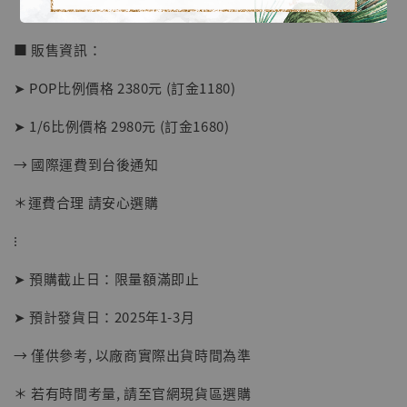
【店內現貨】海賊王 系列蒐藏雕像 布魯克達
■ 販售資訊：
摩 [7STARS Studio]
-
+
➤ POP比例價格 2380元 (訂金1180)
NT$ 1,500
NT$ 1,870
➤ 1/6比例價格 2980元 (訂金1680)
→ 國際運費到台後通知
加入購物車
＊運費合理 請安心選購
⁝
加購優惠【讓子彈飛 鵝城縣長 張麻子 [BK01]】
➤ 預購截止日：限量額滿即止
➤ 預計發貨日：2025年1-3月
→ 僅供參考, 以廠商實際出貨時間為準
＊ 若有時間考量, 請至官網現貨區選購