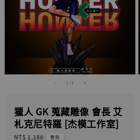
1
/
3
獵人 GK 蒐藏雕像 會長 艾
札克尼特羅 [杰模工作室]
Regular
NT$ 1,180
售完