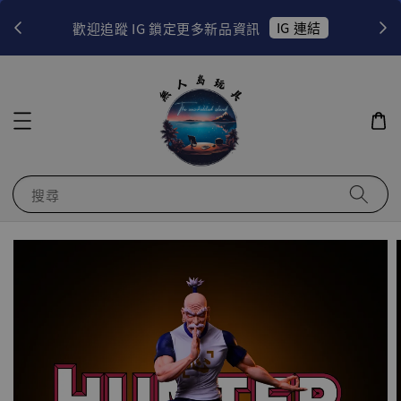
！
IG 連結
歡迎追蹤 IG 鎖定更多新品資訊
搜尋