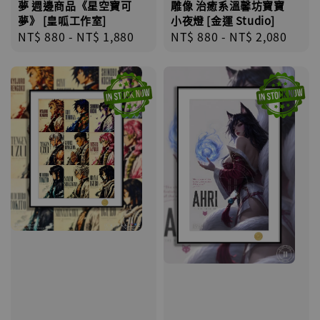
夢 週邊商品《星空寶可
雕像 治癒系溫馨坊寶寶
夢》 [皇呱工作室]
小夜燈 [金運 Studio]
Regular
NT$ 880
-
NT$ 1,880
Regular
NT$ 880
-
NT$ 2,080
price
price