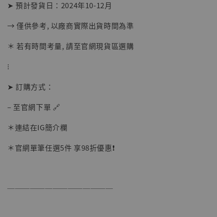
-
+
➤ 預計發貨日：2024年10-12月
NT$ 1,500
NT$ 1,870
→ 僅供參考, 以廠商實際出貨時間為準
＊ 若有時間考量, 請至官網現貨區選購
加入購物車
⁝
➤ 訂購方式：
加購優惠【讓子彈飛 鵝城縣長 張麻子 [BK01]】
– 至官網下單 🔗
＊連結在IG簡介欄
＊官網單筆任選5件 享98折優惠❗️
──────────────