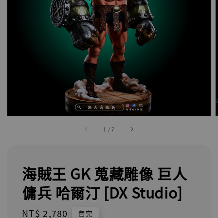
1
/
7
海賊王 GK 蒐藏雕像 巨人
傭兵 哈爾汀 [DX Studio]
Regular
NT$ 2,780
售完