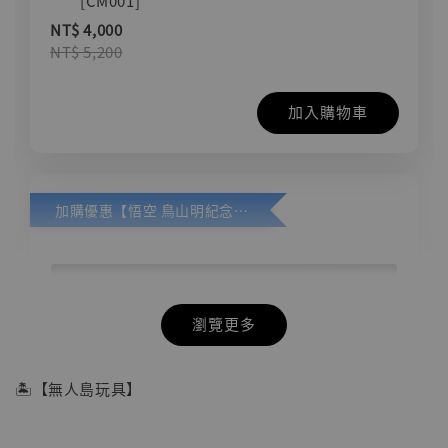
[CM001]
NT$ 4,000
NT$ 5,200
加入購物車
加購優惠【悟空 鳥山明紀念款 [奇蹟工作室]】
瀏覽更多
🏝【無人島玩具】