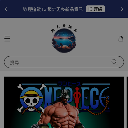
！
IG 連結
歡迎追蹤 IG 鎖定更多新品資訊
搜尋