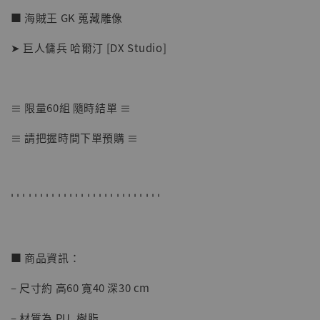
■ 海賊王 GK 蒐藏雕像
➤ 巨人傭兵 哈爾汀 [DX Studio]
≡ 限量60組 隨時結單 ≡
【店內現貨】七龍珠 系列蒐藏雕像 悟空 鳥山
≡ 請把握時間下單預購 ≡
明紀念款 [奇蹟工作室]
-
+
NT$ 4,280
NT$ 5,580
' ' ' ' ' ' ' ' ' ' ' ' ' ' ' ' ' ' ' ' ' ' ' ' ' '
加入購物車
■ 商品資訊：
– 尺寸約 高60 寬40 深30 cm
加購優惠【海賊王 布魯克達摩 [7STARS Studio]】
– 材質為 PU, 樹脂