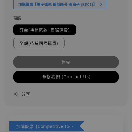
加購優惠【讓子彈飛 鵝城縣長 張麻子 [BK01]】
預購
訂金(待補尾款+國際運費)
全額(待補國際運費)
售完
聯繫我們 (Contact Us)
分享
加購優惠【Competitive Toys 梅西 [CM001]】