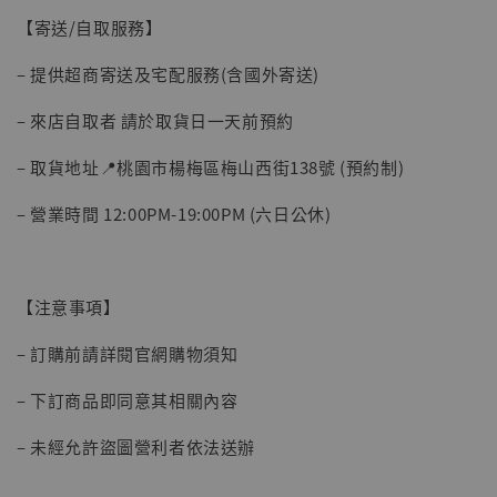
【寄送/自取服務】
– 提供超商寄送及宅配服務(含國外寄送)
– 來店自取者 請於取貨日一天前預約
– 取貨地址📍桃園市楊梅區梅山西街138號 (預約制)
【現貨】BJSTUDIO 1/6系列可動蒐藏人偶 讓
– 營業時間 12:00PM-19:00PM (六日公休)
子彈飛 鵝城縣長 張麻子 [BK01]
-
+
NT$ 4,980
NT$ 5,300
【注意事項】
加入購物車
– 訂購前請詳閱官網購物須知
– 下訂商品即同意其相關內容
– 未經允許盜圖營利者依法送辦