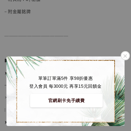
– 附金屬銘牌
──────────────
■ 販售資訊：
➤ 價格 7280元 (訂金2780)
單筆訂單滿5件 享98折優惠
→ 國際運費到台後通知
登入會員 每3000元 再享15元回饋金
＊運費合理 請安心選購
官網刷卡免手續費
⁝
【店內現貨】海賊王 系列蒐藏雕像 布魯克達
➤ 預購截止日：限量額滿即止
摩 [7STARS Studio]