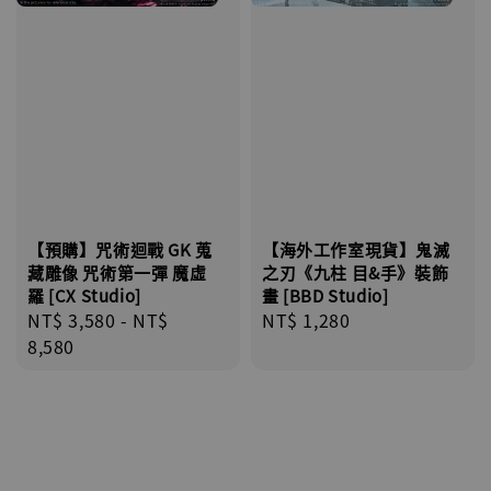
【預購】咒術迴戰 GK 蒐
【海外工作室現貨】鬼滅
藏雕像 咒術第一彈 魔虛
之刃《九柱 目&手》裝飾
羅 [CX Studio]
畫 [BBD Studio]
Regular
NT$ 3,580
-
NT$
Regular
NT$ 1,280
price
8,580
price