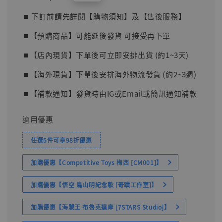
price
⏹︎ 下訂前請先詳閱【購物須知】及【售後服務】
⏹︎【預購商品】可能延後發貨 可接受再下單
⏹︎【店內現貨】下單後可立即安排出貨 (約1~3天)
⏹︎【海外現貨】下單後安排海外物流發貨 (約2~3週)
⏹︎【補款通知】發貨時由IG或Email或簡訊通知補款
適用優惠
任選5件可享98折優惠
加購優惠【Competitive Toys 梅西 [CM001]】
加購優惠【悟空 鳥山明紀念款 [奇蹟工作室]】
加購優惠【海賊王 布魯克達摩 [7STARS Studio]】