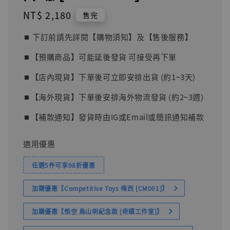
Regular
NT$ 2,180
售完
price
⏹︎ 下訂前請先詳閱【購物須知】及【售後服務】
⏹︎【預購商品】可能延後發貨 可接受再下單
⏹︎【店內現貨】下單後可立即安排出貨 (約1~3天)
⏹︎【海外現貨】下單後安排海外物流發貨 (約2~3週)
⏹︎【補款通知】發貨時由IG或Email或簡訊通知補款
適用優惠
任選5件可享98折優惠
加購優惠【Competitive Toys 梅西 [CM001]】
加購優惠【悟空 鳥山明紀念款 [奇蹟工作室]】