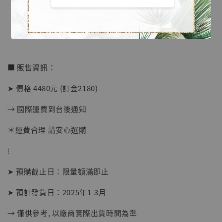
──────────────
【店內現貨】海賊王 系列蒐藏雕像 布魯克達
摩 [7STARS Studio]
-
+
■ 販售資訊：
NT$ 1,500
NT$ 1,870
➤ 價格 4480元 (訂金2180)
→ 國際運費到台後通知
加入購物車
＊運費合理 請安心選購
⁝
加購優惠【讓子彈飛 鵝城縣長 張麻子 [BK01]】
➤ 預購截止日：限量額滿即止
➤ 預計發貨日：2025年1-3月
→ 僅供參考, 以廠商實際出貨時間為準