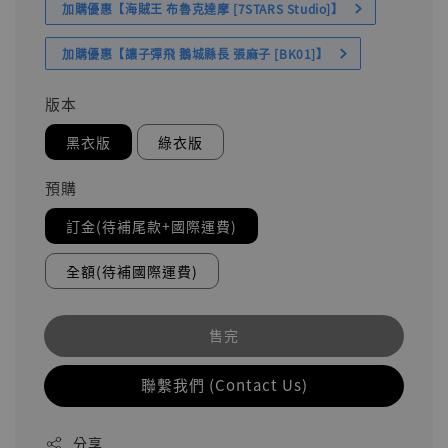
加購優惠【海賊王 布魯克達摩 [7STARS Studio]】
加購優惠【讓子彈飛 鵝城縣長 張麻子 [BK01]】
版本
黑衣版
綠衣版
預購
訂金(待補尾款+國際運費)
全額(待補國際運費)
售完
聯繫我們 (Contact Us)
分享