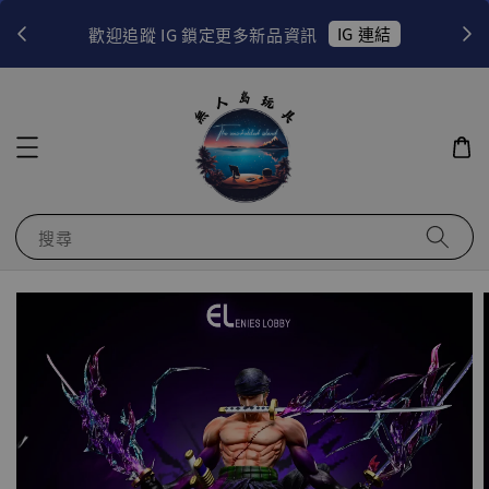
！
IG 連結
歡迎追蹤 IG 鎖定更多新品資訊
搜尋