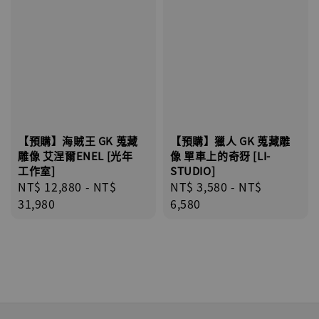
【預購】海賊王 GK 蒐藏
【預購】獵人 GK 蒐藏雕
雕像 艾涅爾ENEL [光年
像 單車上的奇犽 [LI-
工作室]
STUDIO]
Regular
NT$ 12,880
-
NT$
Regular
NT$ 3,580
-
NT$
price
31,980
price
6,580