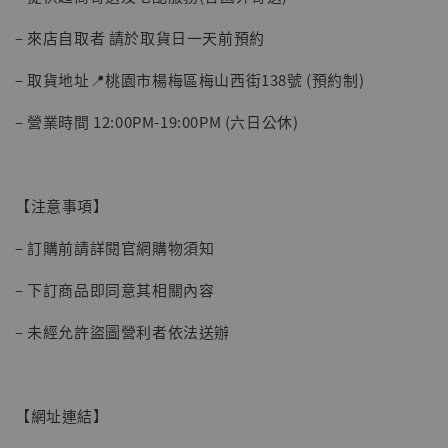
– 來店自取者 請於取貨日一天前預約
– 取貨地址📍桃園市楊梅區梅山西街138號 (預約制)
– 營業時間 12:00PM-19:00PM (六日公休)
【注意事項】
– 訂購前請詳閱官網購物須知
– 下訂商品即同意其相關內容
– 未經允許盜圖營利者依法送辦
【網址連結】