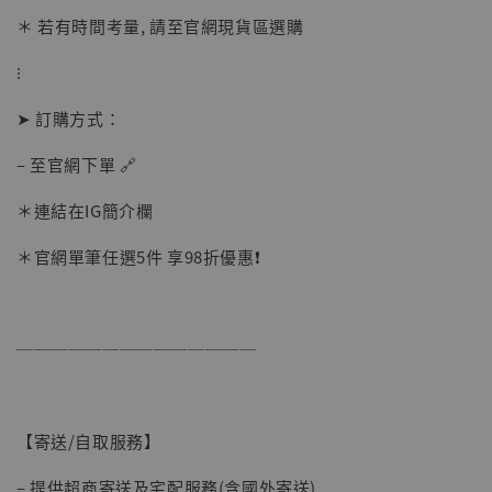
＊ 若有時間考量, 請至官網現貨區選購
⁝
➤ 訂購方式：
– 至官網下單 🔗
＊連結在IG簡介欄
＊官網單筆任選5件 享98折優惠❗️
【現貨】BJSTUDIO 1/6系列可動蒐藏人偶 讓
──────────────
子彈飛 鵝城縣長 張麻子 [BK01]
-
+
NT$ 4,980
NT$ 5,300
【寄送/自取服務】
加入購物車
– 提供超商寄送及宅配服務(含國外寄送)