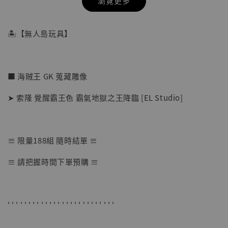
瀏覽更多
🏝【無人島玩具】
■ 海賊王 GK 蒐藏雕像
➤ 索隆 覺醒霸王色 霸氣地獄之王降臨 [EL Studio]
≡ 限量188組 隨時結單 ≡
【店內現貨】七龍珠 系列蒐藏雕像 悟空 鳥山
≡ 請把握時間下單預購 ≡
明紀念款 [奇蹟工作室]
-
+
NT$ 4,280
NT$ 5,580
' ' ' ' ' ' ' ' ' ' ' ' ' ' ' ' ' ' ' ' ' ' ' ' ' '