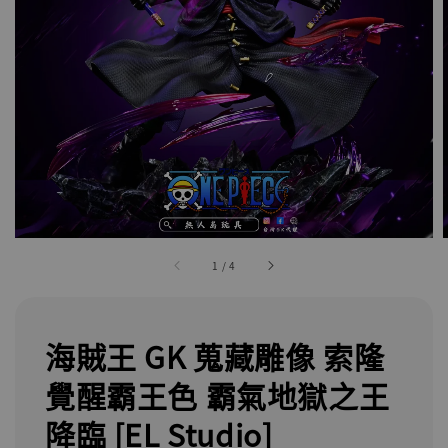
1
/
4
海賊王 GK 蒐藏雕像 索隆
覺醒霸王色 霸氣地獄之王
降臨 [EL Studio]