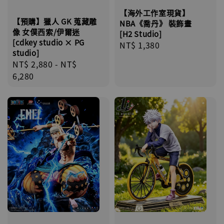
【海外工作室現貨】
【預購】獵人 GK 蒐藏雕
NBA《喬丹》 裝飾畫
像 女僕西索/伊爾迷
[H2 Studio]
[cdkey studio × PG
Regular
NT$ 1,380
studio]
price
Regular
NT$ 2,880
-
NT$
price
6,280