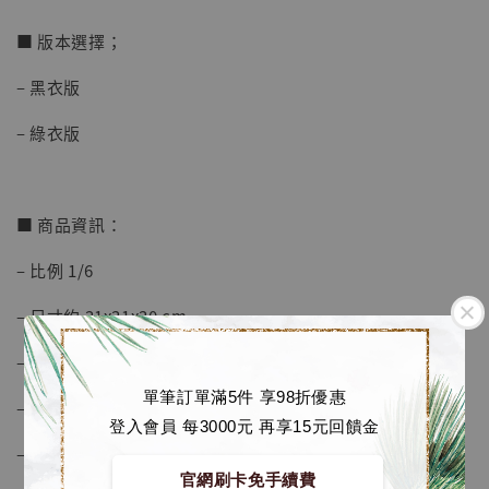
加入購物車
■ 版本選擇；
– 黑衣版
加購優惠【海賊王 布魯克達摩 [7STARS Studio]】
– 綠衣版
■ 商品資訊：
– 比例 1/6
– 尺寸約 31x31x30 cm
– 材質為 GK材料
單筆訂單滿5件 享98折優惠
– 刀子為金屬材質
登入會員 每3000元 再享15元回饋金
– 附銘牌
官網刷卡免手續費