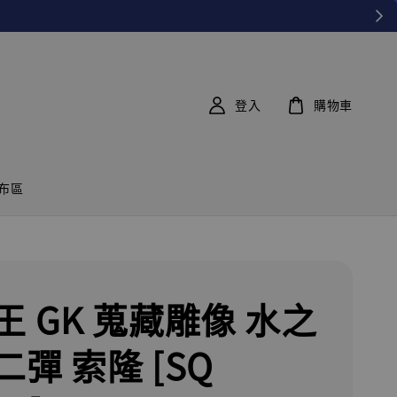
登入
購物車
布區
王 GK 蒐藏雕像 水之
彈 索隆 [SQ