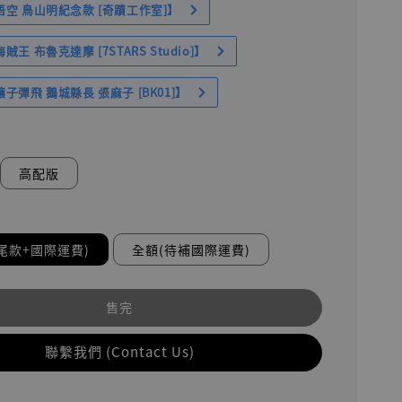
空 鳥山明紀念款 [奇蹟工作室]】
王 布魯克達摩 [7STARS Studio]】
子彈飛 鵝城縣長 張麻子 [BK01]】
高配版
尾款+國際運費)
全額(待補國際運費)
售完
聯繫我們 (Contact Us)