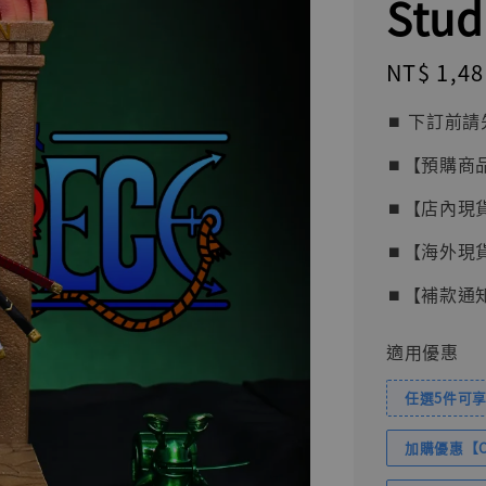
Stud
Regular
NT$ 1,48
price
⏹︎ 下訂
⏹︎【預購商
⏹︎【店內現
⏹︎【海外現
⏹︎【補款通
適用優惠
任選5件可享
加購優惠【Com