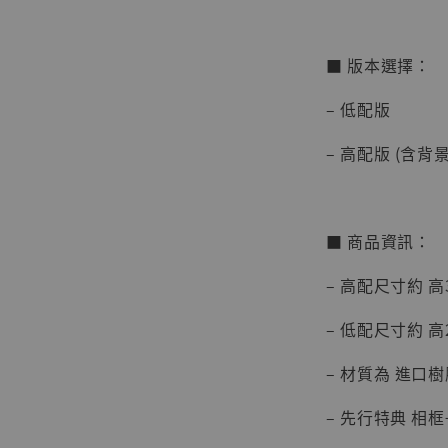
■ 版本選擇：
– 低配版
– 高配版 (含背
【店內
系列蒐
克達摩 
Studio
■ 商品資訊：
NT$ 1,500
– 高配尺寸約 高3
NT$ 1,870
– 低配尺寸約 高2
加
– 材質為 進口樹脂
– 先行特典 相