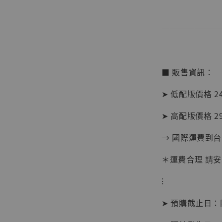
───────
■ 販售資訊：
➤ 低配版價格 24
➤ 高配版價格 29
【現貨
→ 國際運費到
BJST
可動蒐
＊運費合理 請
彈飛 
子 [BK
⁝
NT$ 4,980
➤ 預購截止日
NT$ 5,300