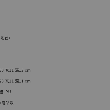
景地台)
現貨】海賊王
藏雕像 布魯
[7STARS
]
-
+
0 寬11 深12 cm
3 寬11 深11 cm
入購物車
, PU
框+電話蟲