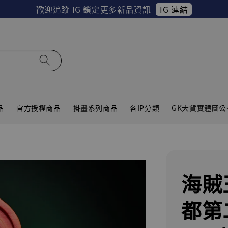
IG 連結
歡迎追蹤 IG 鎖定更多新品資訊
品
官方授權商品
掛畫系列商品
各IP分類
GK大貨實體圖公
海賊
都第二