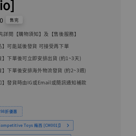
io]
0
售完
前請先詳閱【購物須知】及【售後服務】
品】可能延後發貨 可接受再下單
貨】下單後可立即安排出貨 (約1~3天)
貨】下單後安排海外物流發貨 (約2~3週)
知】發貨時由IG或Email或簡訊通知補款
98折優惠
petitive Toys 梅西 [CM001]】