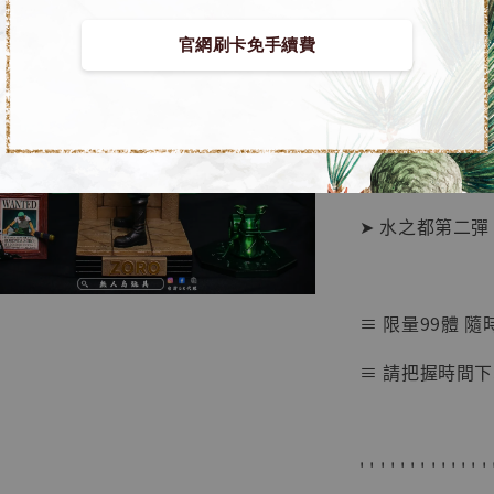
官網刷卡免手續費
【店內
🏝【無人島玩具
系列蒐
鳥山明
工作室
■ 海賊王 GK 
NT$ 4,280
NT$ 5,580
➤ 水之都第二彈 索隆
加
≡ 限量99體 隨
≡ 請把握時間下
' ' ' ' ' ' ' ' ' ' ' ' ' 