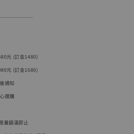
加購優惠【讓子彈飛 鵝城縣長 張麻子 [BK01]】
───────
80元 (訂金1480)
80元 (訂金1680)
】
台後通知
UDIO 1/6系列
藏人偶 讓子
安心選購
鵝城縣長 張麻
01]
-
+
：限量額滿即止