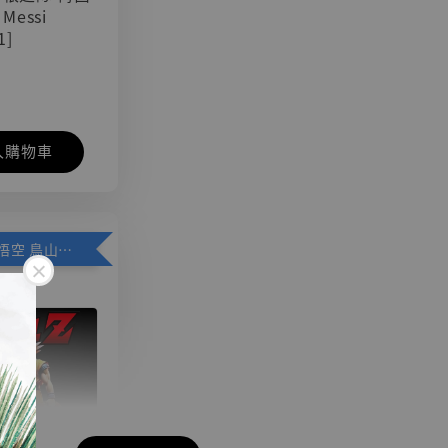
 Messi
1]
入購物車
加購優惠【悟空 鳥山明紀念款 [奇蹟工作室]】