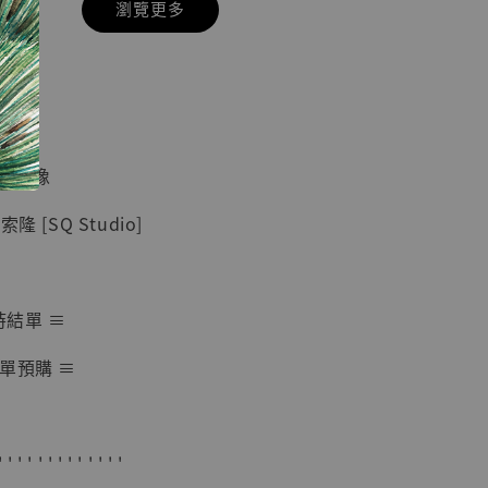
瀏覽更多
現貨】七龍珠
】
藏雕像 悟空
紀念款 [奇蹟
]
蒐藏雕像
-
+
 [SQ Studio]
入購物車
時結單 ≡
單預購 ≡
加購優惠【海賊王 布魯克達摩 [7STARS Studio]】
' ' ' ' ' ' ' ' ' ' ' ' '