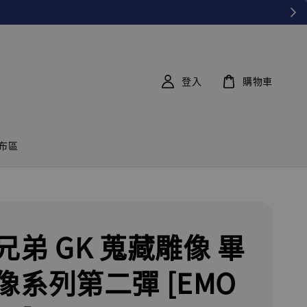
登入
購物車
布區
兄弟 GK 蒐藏雕像 畢
像系列第二彈 [EMO