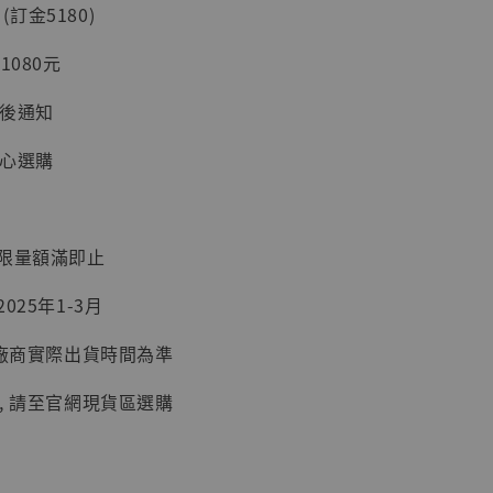
 (訂金5180)
1080元
台後通知
安心選購
】
UDIO 1/6系列
藏人偶 讓子
：限量額滿即止
鵝城縣長 張麻
01]
025年1-3月
-
+
以廠商實際出貨時間為準
, 請至官網現貨區選購
入購物車