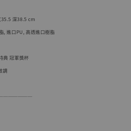
5.5 深38.5 cm
現貨】海賊王
藏雕像 布魯
脂, 進口PU, 高透進口樹脂
[7STARS
]
-
+
送特典 冠軍獎杯
微調
入購物車
───────
加購優惠【讓子彈飛 鵝城縣長 張麻子 [BK01]】