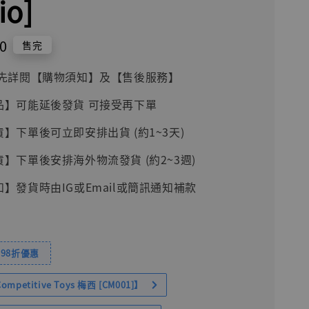
io]
0
售完
前請先詳閱【購物須知】及【售後服務】
品】可能延後發貨 可接受再下單
貨】下單後可立即安排出貨 (約1~3天)
貨】下單後安排海外物流發貨 (約2~3週)
知】發貨時由IG或Email或簡訊通知補款
98折優惠
petitive Toys 梅西 [CM001]】