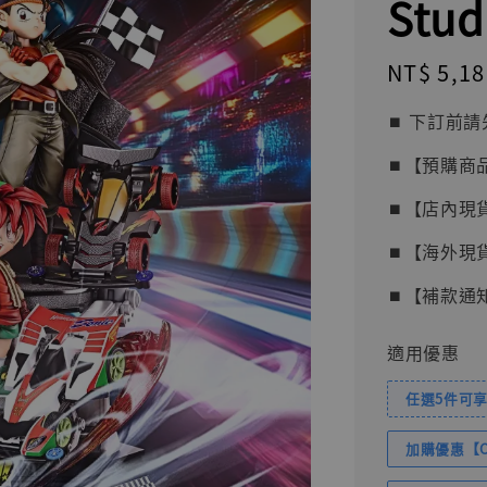
Stud
Regular
NT$ 5,18
price
⏹︎ 下訂
⏹︎【預購商
⏹︎【店內現
⏹︎【海外現
⏹︎【補款通
適用優惠
任選5件可享
加購優惠【Com