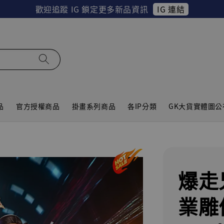
IG 連結
歡迎追蹤 IG 鎖定更多新品資訊
品
官方授權商品
掛畫系列商品
各IP分類
GK大貨實體圖公
爆走
業雕