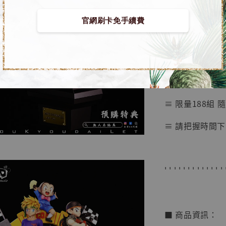
鳥山明
工作室
官網刷卡免手續費
■ 爆走兄弟 GK
NT$ 4,280
NT$ 5,580
➤ 畢業雕像系列第二
加
≡ 限量188組 
≡ 請把握時間下
' ' ' ' ' ' ' ' ' ' ' ' ' 
■ 商品資訊：