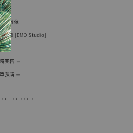
紀念款 [奇蹟
]
 蒐藏雕像
-
+
彈 [EMO Studio]
入購物車
隨時完售 ≡
單預購 ≡
加購優惠【海賊王 布魯克達摩 [7STARS Studio]】
' ' ' ' ' ' ' ' ' ' ' ' '