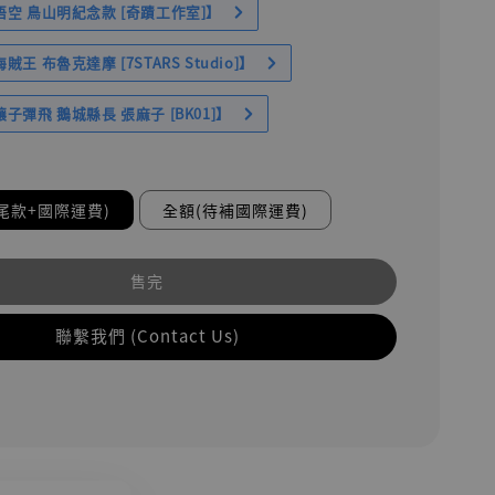
空 鳥山明紀念款 [奇蹟工作室]】
王 布魯克達摩 [7STARS Studio]】
子彈飛 鵝城縣長 張麻子 [BK01]】
尾款+國際運費)
全額(待補國際運費)
售完
聯繫我們 (Contact Us)