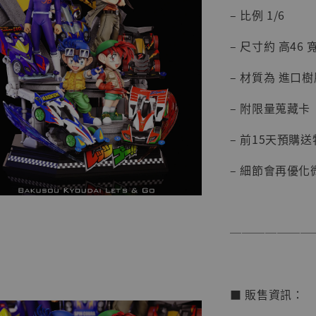
– 比例 1/6
– 尺寸約 高46 寬3
【店內
系列蒐
– 材質為 進口樹
克達摩 
Studio
– 附限量蒐藏卡
NT$ 1,500
– 前15天預購
NT$ 1,870
– 細節會再優化
加
───────
■ 販售資訊：