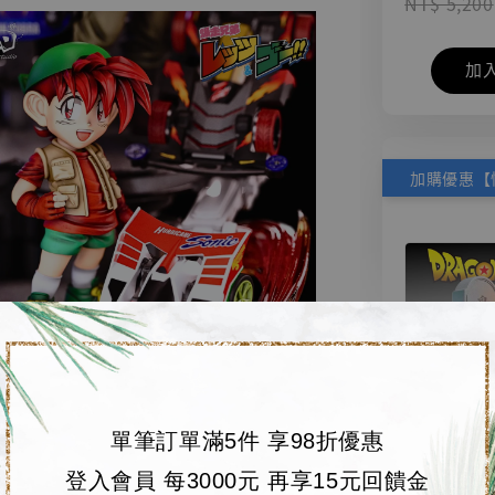
NT$ 5,200
加
單筆訂單滿5件 享98折優惠
【店內
🏝【無人島玩具
登入會員 每3000元 再享15元回饋金
系列蒐