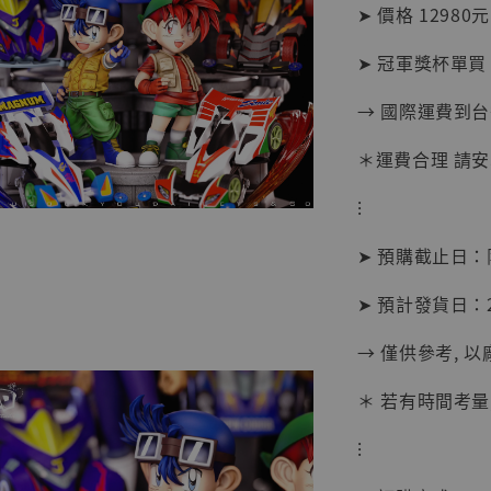
➤ 價格 12980元
➤ 冠軍獎杯單買 
→ 國際運費到
＊運費合理 請
【現貨
⁝
BJST
可動蒐
➤ 預購截止日
彈飛 
子 [BK
➤ 預計發貨日：2
NT$ 4,980
→ 僅供參考, 
NT$ 5,300
＊ 若有時間考量
加
⁝