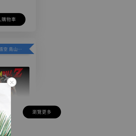
入購物車
加購優惠【悟空 鳥山明紀念款 [奇蹟工作室]】
瀏覽更多
現貨】七龍珠
】
藏雕像 悟空