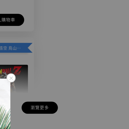
入購物車
加購優惠【悟空 鳥山明紀念款 [奇蹟工作室]】
瀏覽更多
現貨】七龍珠
】