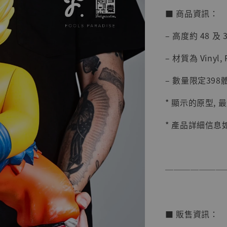
■ 商品資訊：
– 高度約 48 及 3
【店內
系列蒐
– 材質為 Vinyl, 
克達摩 
Studio
– 數量限定398
NT$ 1,500
* 顯示的原型,
NT$ 1,870
* 產品詳細信息
加
───────
■ 販售資訊：