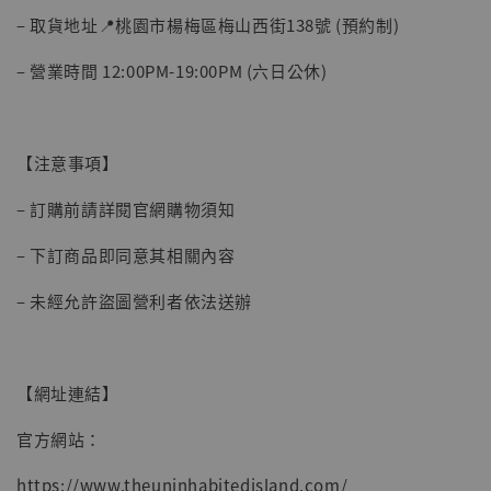
– 取貨地址📍桃園市楊梅區梅山西街138號 (預約制)
– 營業時間 12:00PM-19:00PM (六日公休)
【注意事項】
– 訂購前請詳閱官網購物須知
– 下訂商品即同意其相關內容
– 未經允許盜圖營利者依法送辦
【網址連結】
官方網站：
https://www.theuninhabitedisland.com/