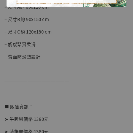
– 尺寸A約 80x120 cm
– 尺寸B約 90x150 cm
– 尺寸C約 120x180 cm
– 觸感緊實柔滑
– 背面防滑墊設計
──────────────
■ 販售資訊：
【現貨】BJSTUDIO 1/6系列可動蒐藏人偶 讓
➤ 午睡毯價格 1380元
子彈飛 鵝城縣長 張麻子 [BK01]
-
+
NT$ 4,980
➤ 裝飾畫價格 1380元