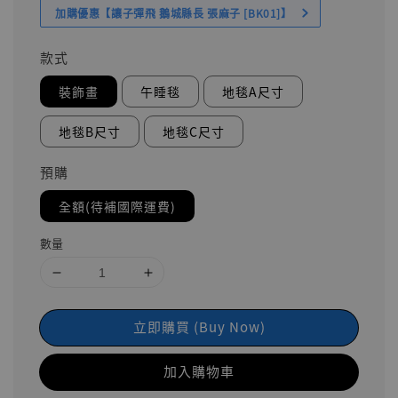
加購優惠【讓子彈飛 鵝城縣長 張麻子 [BK01]】
款式
裝飾畫
午睡毯
地毯A尺寸
地毯B尺寸
地毯C尺寸
預購
全額(待補國際運費)
數量
立即購買 (Buy Now)
加入購物車