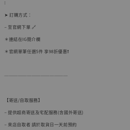
⁝
➤ 訂購方式：
– 至官網下單 🔗
＊連結在IG簡介欄
＊官網單筆任選5件 享98折優惠❗️
──────────────
【寄送/自取服務】
– 提供超商寄送及宅配服務(含國外寄送)
– 來店自取者 請於取貨日一天前預約