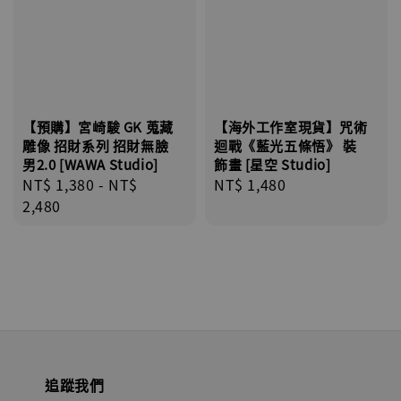
【預購】宮崎駿 GK 蒐藏
【海外工作室現貨】咒術
雕像 招財系列 招財無臉
迴戰《藍光五條悟》 裝
男2.0 [WAWA Studio]
飾畫 [星空 Studio]
Regular
NT$ 1,380
-
NT$
Regular
NT$ 1,480
price
2,480
price
追蹤我們