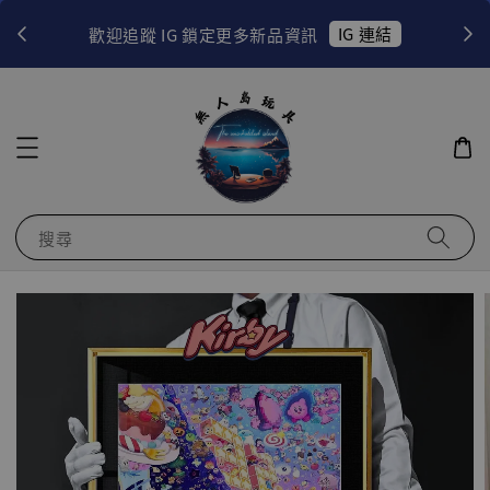
！
IG 連結
歡迎追蹤 IG 鎖定更多新品資訊
搜尋