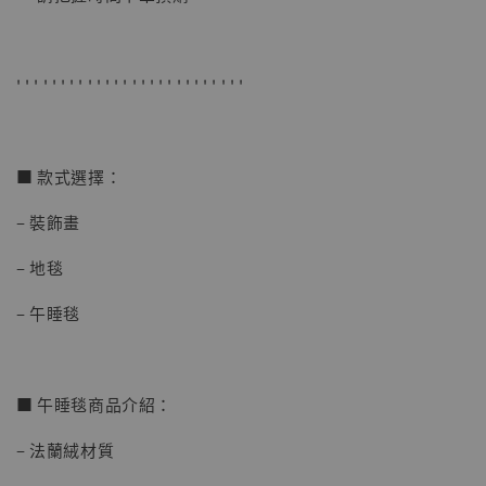
-
+
NT$ 4,280
NT$ 5,580
' ' ' ' ' ' ' ' ' ' ' ' ' ' ' ' ' ' ' ' ' ' ' ' ' '
加入購物車
■ 款式選擇：
加購優惠【海賊王 布魯克達摩 [7STARS Studio]】
– 裝飾畫
– 地毯
– 午睡毯
■ 午睡毯商品介紹：
– 法蘭絨材質