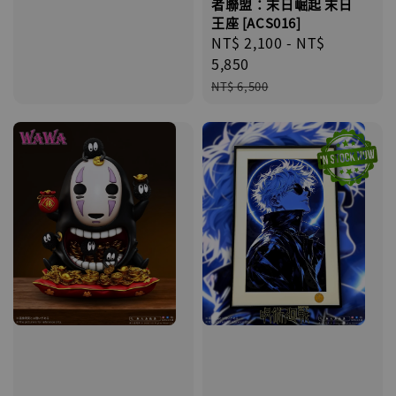
者聯盟：末日崛起 末日
王座 [ACS016]
Sale
NT$ 2,100
-
NT$
price
5,850
Regular
NT$ 6,500
price