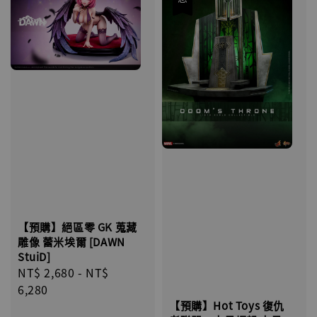
【預購】絕區零 GK 蒐藏
雕像 蕾米埃爾 [DAWN
StuiD]
Regular
NT$ 2,680
-
NT$
price
6,280
【預購】Hot Toys 復仇