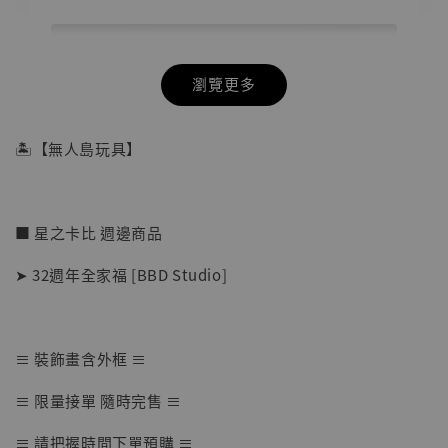
瀏覽更多
🏝【無人島玩具】
■ 星之卡比 週邊商品
➤ 32週年全家福 [BBD Studio]
≡ 裝飾畫含外框 ≡
【店內現貨】七龍珠 系列蒐藏雕像 悟空 鳥山
≡ 限量接單 隨時完售 ≡
明紀念款 [奇蹟工作室]
≡ 請把握時間下單預購 ≡