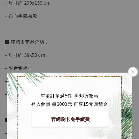
– 尺寸約 200x150 cm
– 布面手感柔軟
■ 裝飾畫商品介紹：
【店內現貨】海賊王 系列蒐藏雕像 布魯克達
– 尺寸約 38x53 cm
摩 [7STARS Studio]
-
+
– 附合金相框
NT$ 1,500
NT$ 1,870
– 畫芯為雅粉紙
– 原裝油墨
加入購物車
單筆訂單滿5件 享98折優惠
登入會員 每3000元 再享15元回饋金
官網刷卡免手續費
■ 地毯商品介紹：
加購優惠【讓子彈飛 鵝城縣長 張麻子 [BK01]】
– 水晶絨材質