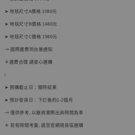
NT$ 5,300
➤ 地毯尺寸A價格 1080元
加入購物車
➤ 地毯尺寸B價格 1480元
➤ 地毯尺寸C價格 1980元
→ 國際運費到台後通知
＊運費合理 請安心選購
⁝
➤ 預購截止日：隨時結單
➤ 預計發貨日：下訂後約1-2個月
→ 僅供參考, 以廠商實際出貨時間為準
＊ 若有時間考量, 請至官網現貨區選購