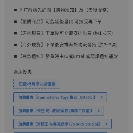
price
⏹︎ 下訂前請先詳閱【購物須知】及【售後服務】
⏹︎【預購商品】可能延後發貨 可接受再下單
⏹︎【店內現貨】下單後可立即安排出貨 (約1~3天)
⏹︎【海外現貨】下單後安排海外物流發貨 (約2~3週)
⏹︎【補款通知】發貨時由IG或Email或簡訊通知補款
適用優惠
任選5件可享98折優惠
加購優惠【Competitive Toys 梅西 [CM001]】
加購優惠【悟空 鳥山明紀念款 [奇蹟工作室]】
加購優惠【海賊王 布魯克達摩 [7STARS Studio]】