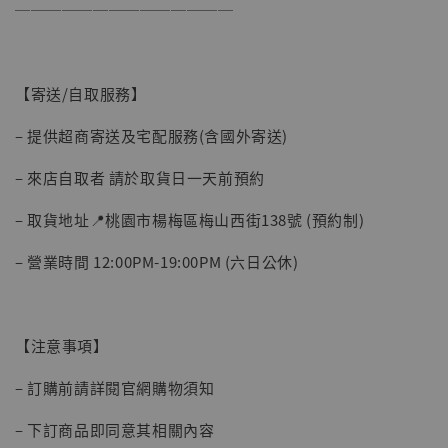
──────────────
【寄送/自取服務】
– 提供超商寄送及宅配服務(含國外寄送)
【現貨】BJSTUDIO 1/6系列可動蒐藏人偶 讓
– 來店自取者 請於取貨日一天前預約
子彈飛 鵝城縣長 張麻子 [BK01]
– 取貨地址📍桃園市楊梅區梅山西街138號 (預約制)
-
+
NT$ 4,980
NT$ 5,300
– 營業時間 12:00PM-19:00PM (六日公休)
加入購物車
【注意事項】
– 訂購前請詳閱官網購物須知
– 下訂商品即同意其相關內容