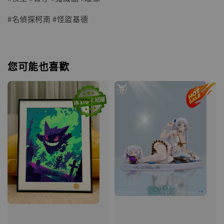
#名偵探柯南 #怪盜基德
您可能也喜歡