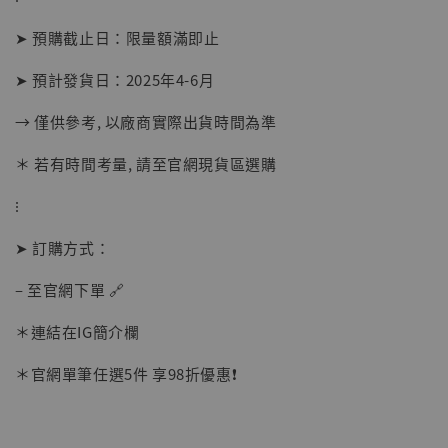
-
+
NT$ 1,500
NT$ 1,870
➤ 預購截止日：限量額滿即止
➤ 預計發貨日：2025年4-6月
加入購物車
→ 僅供參考, 以廠商實際出貨時間為準
＊ 若有時間考量, 請至官網現貨區選購
加購優惠【讓子彈飛 鵝城縣長 張麻子 [BK01]】
⁝
➤ 訂購方式：
– 至官網下單 🔗
＊連結在IG簡介欄
＊官網單筆任選5件 享98折優惠❗️