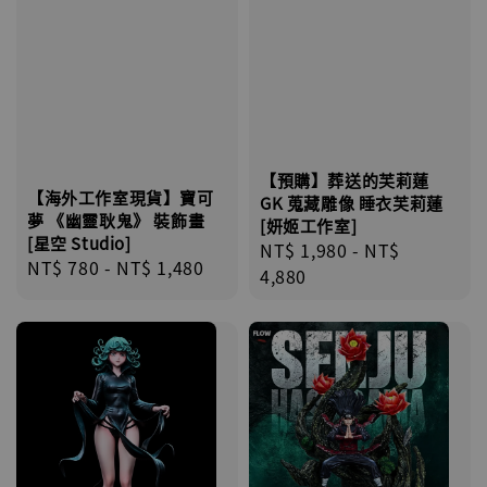
【預購】葬送的芙莉蓮
【海外工作室現貨】寶可
GK 蒐藏雕像 睡衣芙莉蓮
夢 《幽靈耿鬼》 裝飾畫
[妍姬工作室]
[星空 Studio]
Regular
NT$ 1,980
-
NT$
Regular
NT$ 780
-
NT$ 1,480
price
4,880
price