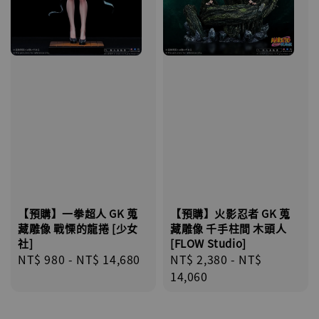
【預購】一拳超人 GK 蒐
【預購】火影忍者 GK 蒐
藏雕像 戰慄的龍捲 [少女
藏雕像 千手柱間 木頭人
社]
[FLOW Studio]
Regular
NT$ 980
-
NT$ 14,680
Regular
NT$ 2,380
-
NT$
price
price
14,060