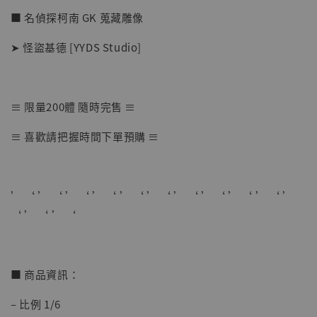
■ 名偵探柯南 GK 蒐藏雕像
➤ 怪盜基德 [YYDS Studio]
≡ 限量200體 隨時完售 ≡
【店內現貨】七龍珠 系列蒐藏雕像 悟空 鳥山
≡ 喜歡請把握時間下單預購 ≡
明紀念款 [奇蹟工作室]
-
+
NT$ 4,280
NT$ 5,580
’ ‘ ’ ‘ ’ ‘ ’ ‘ ’ ‘ ’ ‘ ’ ‘ ’ ‘ ’ ‘ ’ ‘ ’
‘ ’ ‘ ’ ‘
加入購物車
■ 商品資訊：
加購優惠【海賊王 布魯克達摩 [7STARS Studio]】
– 比例 1/6