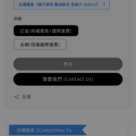
加購優惠【讓子彈飛 鵝城縣長 張麻子 [BK01]】
預購
訂金(待補尾款+國際運費)
全額(待補國際運費)
售完
聯繫我們 (Contact Us)
分享
加購優惠【Competitive Toys 梅西 [CM001]】