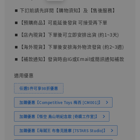
price
⏹︎ 下訂前請先詳閱【購物須知】及【售後服務】
⏹︎【預購商品】可能延後發貨 可接受再下單
⏹︎【店內現貨】下單後可立即安排出貨 (約1~3天)
⏹︎【海外現貨】下單後安排海外物流發貨 (約2~3週)
⏹︎【補款通知】發貨時由IG或Email或簡訊通知補款
適用優惠
任選5件可享98折優惠
加購優惠【Competitive Toys 梅西 [CM001]】
加購優惠【悟空 鳥山明紀念款 [奇蹟工作室]】
加購優惠【海賊王 布魯克達摩 [7STARS Studio]】