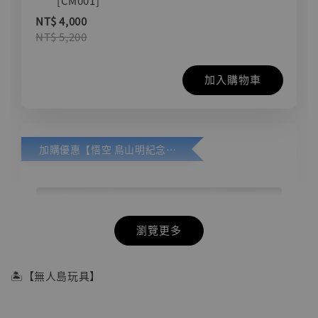
[CM001]
NT$ 4,000
NT$ 5,200
加入購物車
加購優惠【悟空 鳥山明紀念款 [奇蹟工作室]】
瀏覽更多
🏝【無人島玩具】