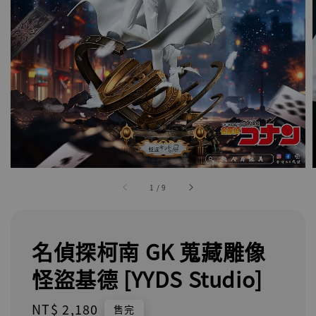
1
/
9
名偵探柯南 GK 蒐藏雕像
怪盜基德 [YYDS Studio]
Regular
NT$ 2,180
售完