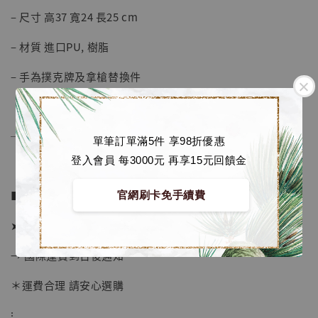
– 尺寸 高37 寬24 長25 cm
– 材質 進口PU, 樹脂
– 手為撲克牌及拿槍替換件
──────────────
單筆訂單滿5件 享98折優惠
登入會員 每3000元 再享15元回饋金
■ 販售資訊：
官網刷卡免手續費
➤ 價格 5780元 (訂金2180)
→ 國際運費到台後通知
＊運費合理 請安心選購
【店內現貨】海賊王 系列蒐藏雕像 布魯克達
摩 [7STARS Studio]
⁝