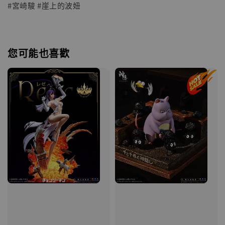
#宮崎駿 #崖上的波妞
您可能也喜歡