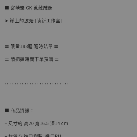
■ 宮崎駿 GK 蒐藏雕像
➤ 崖上的波妞 [萌新工作室]
≡ 限量188體 隨時結單 ≡
【店內現貨】七龍珠 系列蒐藏雕像 悟空 鳥山
≡ 請把握時間下單預購 ≡
明紀念款 [奇蹟工作室]
-
+
NT$ 4,280
NT$ 5,580
' ' ' ' ' ' ' ' ' ' ' ' ' ' ' ' ' ' ' ' ' ' ' ' ' '
加入購物車
■ 商品資訊：
– 尺寸約 高20 寬16.5 深14 cm
加購優惠【海賊王 布魯克達摩 [7STARS Studio]】
– 材質為 進口樹脂, 進口PU