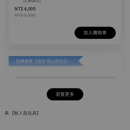
[CM001]
NT$ 4,000
NT$ 5,200
加入購物車
加購優惠【悟空 鳥山明紀念款 [奇蹟工作室]】
瀏覽更多
🏝【無人島玩具】