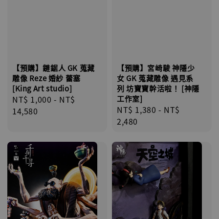
【預購】鏈鋸人 GK 蒐藏
【預購】宮崎駿 神隱少
雕像 Reze 婚紗 蕾塞
女 GK 蒐藏雕像 遇見系
[King Art studio]
列 坊寶寶幹活啦！ [神隱
Regular
NT$ 1,000
-
NT$
工作室]
Regular
NT$ 1,380
-
NT$
price
14,580
price
2,480