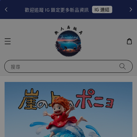
！
IG 連結
歡迎追蹤 IG 鎖定更多新品資訊
搜尋