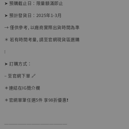
-
+
➤ 預購截止日：限量額滿即止
NT$ 1,500
NT$ 1,870
➤ 預計發貨日：2025年1-3月
→ 僅供參考, 以廠商實際出貨時間為準
加入購物車
＊ 若有時間考量, 請至官網現貨區選購
⁝
加購優惠【讓子彈飛 鵝城縣長 張麻子 [BK01]】
➤ 訂購方式：
– 至官網下單 🔗
＊連結在IG簡介欄
＊官網單筆任選5件 享98折優惠❗️
──────────────