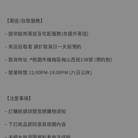
【寄送/自取服務】
– 提供超商寄送及宅配服務(含國外寄送)
– 來店自取者 請於取貨日一天前預約
【現貨】BJSTUDIO 1/6系列可動蒐藏人偶 讓
– 取貨地址📍桃園市楊梅區梅山西街138號 (預約制)
子彈飛 鵝城縣長 張麻子 [BK01]
-
+
NT$ 4,980
– 營業時間 12:00PM-19:00PM (六日公休)
NT$ 5,300
加入購物車
【注意事項】
– 訂購前請詳閱官網購物須知
– 下訂商品即同意其相關內容
– 未經允許盜圖營利者依法送辦