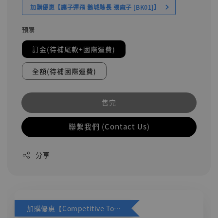
加購優惠【讓子彈飛 鵝城縣長 張麻子 [BK01]】
預購
訂金(待補尾款+國際運費)
全額(待補國際運費)
售完
聯繫我們 (Contact Us)
分享
加購優惠【Competitive Toys 梅西 [CM001]】