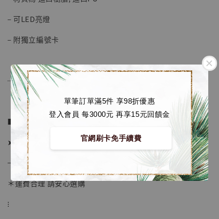
– 可LED亮燈
– 附獨立編號卡
──────────────
單筆訂單滿5件 享98折優惠
登入會員 每3000元 再享15元回饋金
■ 販售資訊：
官網刷卡免手續費
➤ 價格 2980元 (訂金1680)
→ 國際運費到台後通知
＊運費合理 請安心選購
【店內現貨】海賊王 系列蒐藏雕像 布魯克達
⁝
摩 [7STARS Studio]