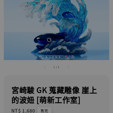
1
/
1
宮崎駿 GK 蒐藏雕像 崖上
的波妞 [萌新工作室]
Regular
NT$ 1,680
售完