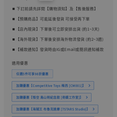
price
⏹︎ 下訂前請先詳閱【購物須知】及【售後服務】
⏹︎【預購商品】可能延後發貨 可接受再下單
⏹︎【店內現貨】下單後可立即安排出貨 (約1~3天)
⏹︎【海外現貨】下單後安排海外物流發貨 (約2~3週)
⏹︎【補款通知】發貨時由IG或Email或簡訊通知補款
適用優惠
任選5件可享98折優惠
加購優惠【Competitive Toys 梅西 [CM001]】
加購優惠【悟空 鳥山明紀念款 [奇蹟工作室]】
加購優惠【海賊王 布魯克達摩 [7STARS Studio]】