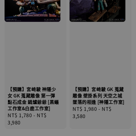
【預購】宮崎駿 神隱少
【預購】宮崎駿 GK 蒐藏
女 GK 蒐藏雕像 第一彈
雕像 壁掛系列 天空之城
點石成金 鍋爐爺爺 [黑蟻
墜落的相逢 [神隱工作室]
工作室&白鹿工作室]
Regular
NT$ 1,980
-
NT$
Regular
NT$ 1,780
-
NT$
price
3,580
price
3,980