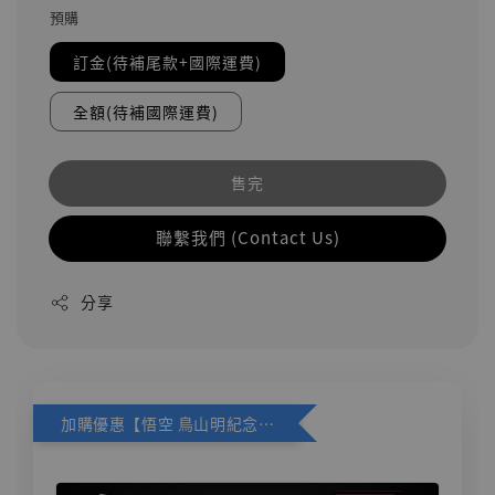
預購
訂金(待補尾款+國際運費)
全額(待補國際運費)
售完
聯繫我們 (Contact Us)
分享
加購優惠【悟空 鳥山明紀念款 [奇蹟工作室]】