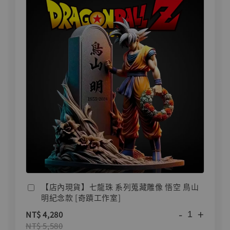
【店內現貨】七龍珠 系列蒐藏雕像 悟空 鳥山
明紀念款 [奇蹟工作室]
-
+
NT$ 4,280
NT$ 5,580