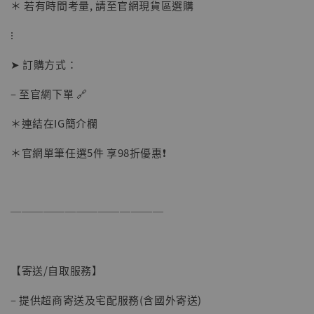
＊ 若有時間考量, 請至官網現貨區選購
加入購物車
⁝
➤ 訂購方式：
– 至官網下單 🔗
＊連結在IG簡介欄
＊官網單筆任選5件 享98折優惠❗️
──────────────
【寄送/自取服務】
– 提供超商寄送及宅配服務(含國外寄送)