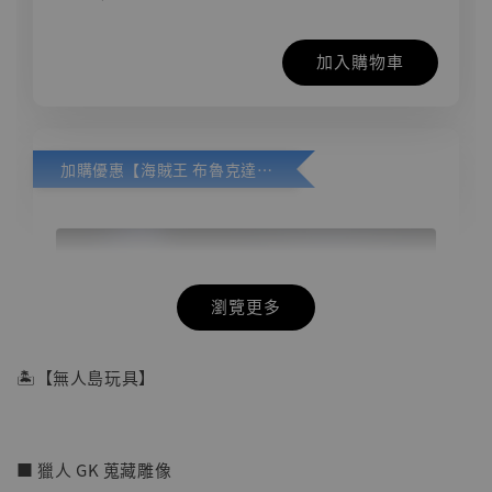
加入購物車
加購優惠【海賊王 布魯克達摩 [7STARS Studio]】
瀏覽更多
🏝【無人島玩具】
■ 獵人 GK 蒐藏雕像