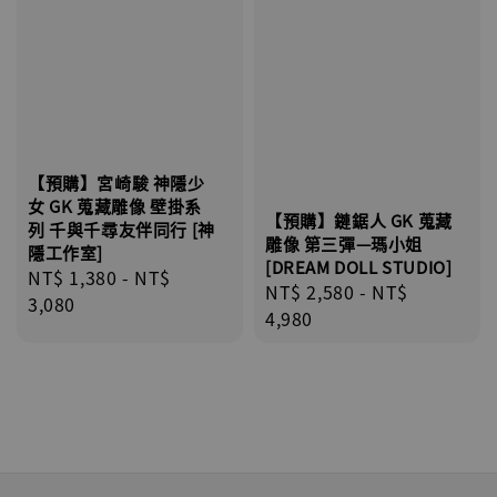
【預購】宮崎駿 神隱少
女 GK 蒐藏雕像 壁掛系
【預購】鏈鋸人 GK 蒐藏
列 千與千尋友伴同行 [神
雕像 第三彈—瑪小姐
隱工作室]
[DREAM DOLL STUDIO]
Regular
NT$ 1,380
-
NT$
Regular
NT$ 2,580
-
NT$
price
3,080
price
4,980