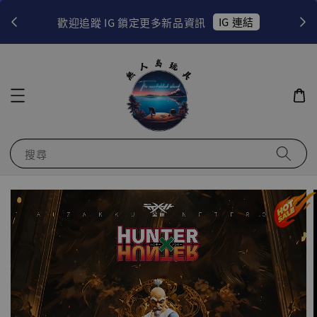
！
IG 連結
歡迎追蹤 IG 鎖定更多新品資訊
搜尋