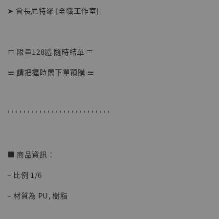
➤ 會長尼特羅 [全職工作室]
≡ 限量128體 隨時結單 ≡
【店內現貨】海賊王 系列蒐藏雕像 布魯克達
≡ 請把握時間下單預購 ≡
摩 [7STARS Studio]
-
+
NT$ 1,500
NT$ 1,870
' ' ' ' ' ' ' ' ' ' ' ' ' ' ' ' ' ' ' ' ' ' ' ' ' '
加入購物車
■ 商品資訊：
– 比例 1/6
加購優惠【讓子彈飛 鵝城縣長 張麻子 [BK01]】
– 材質為 PU, 樹脂