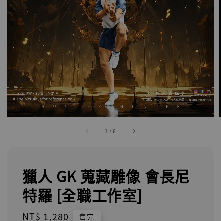
1
/
6
獵人 GK 蒐藏雕像 會長尼
特羅 [全職工作室]
Regular
NT$ 1,280
售完