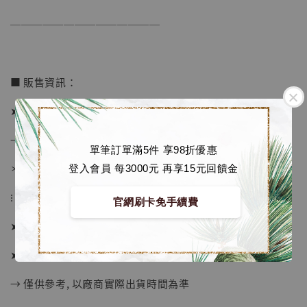
──────────────
■ 販售資訊：
➤ 價格 2580元 （訂金1280)
→ 國際運費到台後通知
單筆訂單滿5件 享98折優惠
＊運費合理 請安心選購
登入會員 每3000元 再享15元回饋金
⁝
官網刷卡免手續費
➤ 預購截止日：限量額滿即止
【現貨】BJSTUDIO 1/6系列可動蒐藏人偶 讓
子彈飛 鵝城縣長 張麻子 [BK01]
➤ 預計發貨日：工作室結單後約4個月
-
+
NT$ 4,980
→ 僅供參考, 以廠商實際出貨時間為準
NT$ 5,300