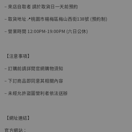
– 來店自取者 請於取貨日一天前預約
– 取貨地址📍桃園市楊梅區梅山西街138號 (預約制)
– 營業時間 12:00PM-19:00PM (六日公休)
【注意事項】
– 訂購前請詳閱官網購物須知
– 下訂商品即同意其相關內容
– 未經允許盜圖營利者依法送辦
【網址連結】
官方網站：