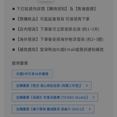
price
⏹︎ 下訂前請先詳閱【購物須知】及【售後服務】
⏹︎【預購商品】可能延後發貨 可接受再下單
⏹︎【店內現貨】下單後可立即安排出貨 (約1~3天)
⏹︎【海外現貨】下單後安排海外物流發貨 (約2~3週)
⏹︎【補款通知】發貨時由IG或Email或簡訊通知補款
適用優惠
任選5件可享98折優惠
加購優惠【悟空 鳥山明紀念款 [奇蹟工作室]】
加購優惠【海賊王 布魯克達摩 [7STARS Studio]】
加購優惠【讓子彈飛 鵝城縣長 張麻子 [BK01]】