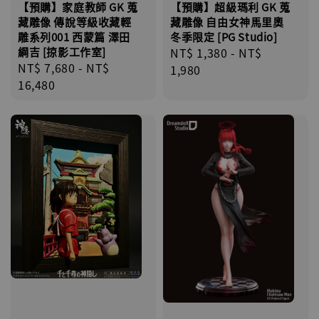
【預購】家庭教師 GK 蒐
【預購】超級瑪利 GK 蒐
藏雕像 傳說等級收藏輕
藏雕像 自由女神馬里奧
雕系列001 西蒙篇 澤田
冬季限定 [PG Studio]
綱吉 [掠影工作室]
Regular
NT$ 1,380
-
NT$
Regular
NT$ 7,680
-
NT$
price
1,980
price
16,480