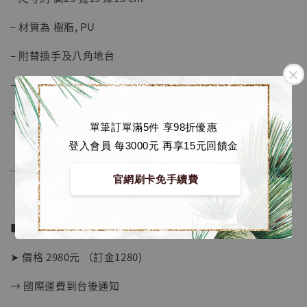
– 材質為 樹脂, PU
– 附替換手及八角地台
– 人物與地台為磁吸設計
＊下一彈預告：走秀娜美
單筆訂單滿5件 享98折優惠
登入會員 每3000元 再享15元回饋金
──────────────
官網刷卡免手續費
■ 販售資訊：
➤ 價格 2980元 （訂金1280)
【店內現貨】海賊王 系列蒐藏雕像 布魯克達
→ 國際運費到台後通知
摩 [7STARS Studio]