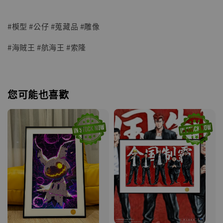
#模型 #公仔 #蒐藏品 #雕像
#海賊王 #航海王 #索隆
您可能也喜歡