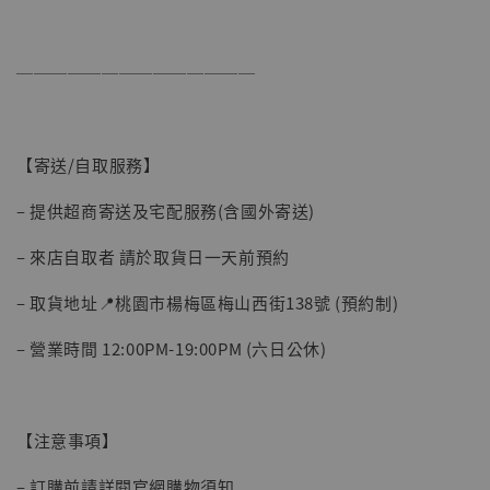
──────────────
【寄送/自取服務】
【現貨】BJSTUDIO 1/6系列可動蒐藏人偶 讓
– 提供超商寄送及宅配服務(含國外寄送)
子彈飛 鵝城縣長 張麻子 [BK01]
-
+
NT$ 4,980
– 來店自取者 請於取貨日一天前預約
NT$ 5,300
– 取貨地址📍桃園市楊梅區梅山西街138號 (預約制)
加入購物車
– 營業時間 12:00PM-19:00PM (六日公休)
【注意事項】
– 訂購前請詳閱官網購物須知