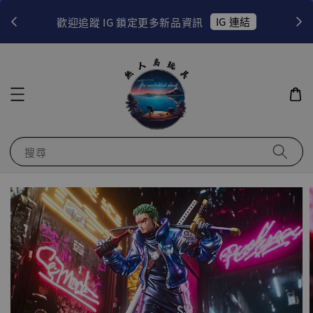
！
IG 連結
歡迎追蹤 IG 鎖定更多新品資訊
搜尋