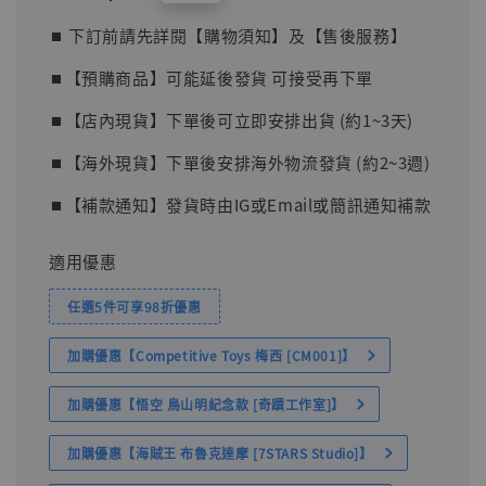
price
⏹︎ 下訂前請先詳閱【購物須知】及【售後服務】
⏹︎【預購商品】可能延後發貨 可接受再下單
⏹︎【店內現貨】下單後可立即安排出貨 (約1~3天)
⏹︎【海外現貨】下單後安排海外物流發貨 (約2~3週)
⏹︎【補款通知】發貨時由IG或Email或簡訊通知補款
適用優惠
任選5件可享98折優惠
加購優惠【Competitive Toys 梅西 [CM001]】
加購優惠【悟空 鳥山明紀念款 [奇蹟工作室]】
加購優惠【海賊王 布魯克達摩 [7STARS Studio]】