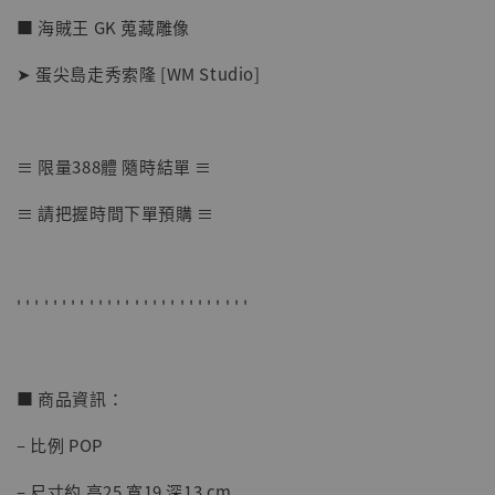
■ 海賊王 GK 蒐藏雕像
➤ 蛋尖島走秀索隆 [WM Studio]
≡ 限量388體 隨時結單 ≡
【店內現貨】七龍珠 系列蒐藏雕像 悟空 鳥山
≡ 請把握時間下單預購 ≡
明紀念款 [奇蹟工作室]
-
+
NT$ 4,280
NT$ 5,580
' ' ' ' ' ' ' ' ' ' ' ' ' ' ' ' ' ' ' ' ' ' ' ' ' '
加入購物車
■ 商品資訊：
– 比例 POP
加購優惠【海賊王 布魯克達摩 [7STARS Studio]】
– 尺寸約 高25 寬19 深13 cm