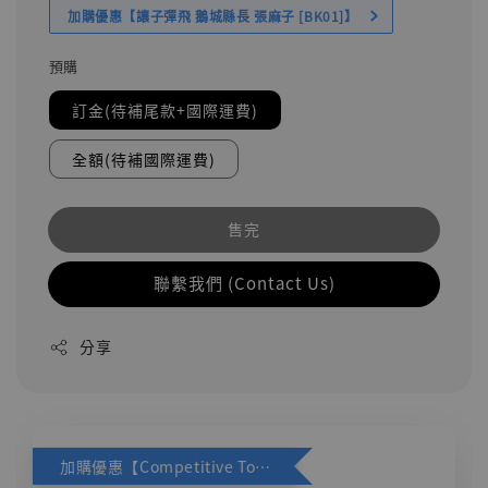
加購優惠【讓子彈飛 鵝城縣長 張麻子 [BK01]】
預購
訂金(待補尾款+國際運費)
全額(待補國際運費)
售完
聯繫我們 (Contact Us)
分享
加購優惠【Competitive Toys 梅西 [CM001]】