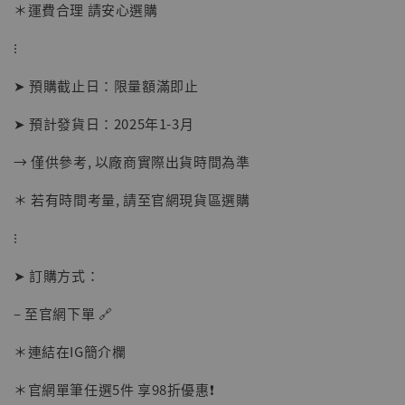
-
+
＊運費合理 請安心選購
NT$ 1,500
NT$ 1,870
⁝
➤ 預購截止日：限量額滿即止
加入購物車
➤ 預計發貨日：2025年1-3月
→ 僅供參考, 以廠商實際出貨時間為準
加購優惠【讓子彈飛 鵝城縣長 張麻子 [BK01]】
＊ 若有時間考量, 請至官網現貨區選購
⁝
➤ 訂購方式：
– 至官網下單 🔗
＊連結在IG簡介欄
＊官網單筆任選5件 享98折優惠❗️