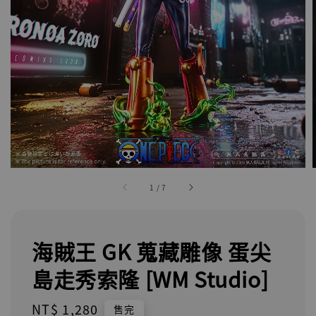
1
/
7
海賊王 GK 蒐藏雕像 蛋尖
島走秀索隆 [WM Studio]
Regular
NT$ 1,280
售完