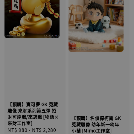
【預購】寶可夢 GK 蒐藏
雕像 來財系列第五彈 招
財可達鴨/來錢鴨 [物語×
【預購】名偵探柯南 GK
來財工作室]
蒐藏雕像 幼年新一幼年
Regular
NT$ 980
-
NT$ 2,280
小蘭 [Mimo工作室]