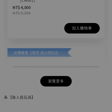
[CM001]
NT$ 4,000
NT$ 5,200
加入購物車
加購優惠【悟空 鳥山明紀念款 [奇蹟工作室]】
瀏覽更多
🏝【無人島玩具】