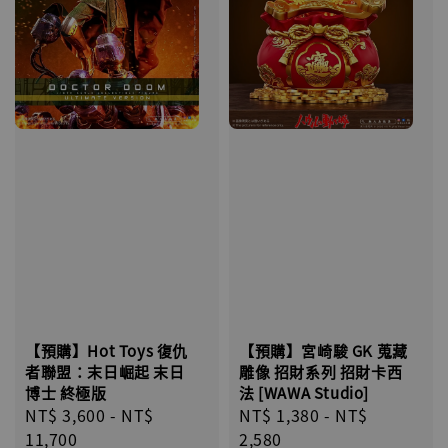
【預購】宮崎駿 GK 蒐藏
【預購】Hot Toys 復仇
雕像 招財系列 招財卡西
者聯盟：末日崛起 末日
法 [WAWA Studio]
博士 終極版
Regular
NT$ 1,380
-
NT$
Sale
NT$ 3,600
-
NT$
price
2,580
price
11,700