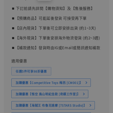
price
⏹︎ 下訂前請先詳閱【購物須知】及【售後服務】
⏹︎【預購商品】可能延後發貨 可接受再下單
⏹︎【店內現貨】下單後可立即安排出貨 (約1~3天)
⏹︎【海外現貨】下單後安排海外物流發貨 (約2~3週)
⏹︎【補款通知】發貨時由IG或Email或簡訊通知補款
適用優惠
任選5件可享98折優惠
加購優惠【Competitive Toys 梅西 [CM001]】
加購優惠【悟空 鳥山明紀念款 [奇蹟工作室]】
加購優惠【海賊王 布魯克達摩 [7STARS Studio]】