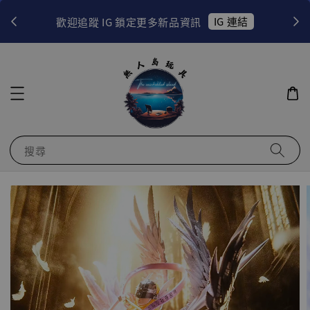
！
IG 連結
歡迎追蹤 IG 鎖定更多新品資訊
搜尋