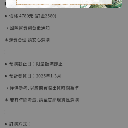
■ 販售資訊：
【店內現貨】海賊王 系列蒐藏雕像 布魯克達
➤ 價格 4780元 (訂金2580)
摩 [7STARS Studio]
-
+
→ 國際運費到台後通知
NT$ 1,500
NT$ 1,870
＊運費合理 請安心選購
⁝
加入購物車
➤ 預購截止日：限量額滿即止
➤ 預計發貨日：2025年1-3月
加購優惠【讓子彈飛 鵝城縣長 張麻子 [BK01]】
→ 僅供參考, 以廠商實際出貨時間為準
＊ 若有時間考量, 請至官網現貨區選購
⁝
➤ 訂購方式：