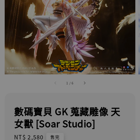
1
/
6
數碼寶貝 GK 蒐藏雕像 天
女獸 [Soar Studio]
Regular
NT$ 2,580
售完