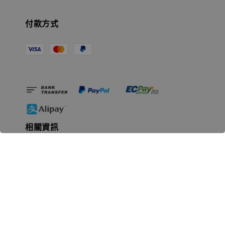
付款方式
相關資訊
無人島玩具公司資訊
里程碑
聯絡我們
認識GK
GK 預購流程說明
常見問題Q&A
EZWay易利委APP教學