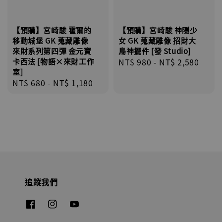
【預購】宮崎駿 霍爾的
【預購】宮崎駿 神隱少
移動城堡 GK 蒐藏雕像
女 GK 蒐藏雕像 招財大
來財系列第四彈 金元寶
鳥神擺件 [發 Studio]
卡西法 [物語×來財工作
Regular
NT$ 980
-
NT$ 2,580
室]
price
Regular
NT$ 680
-
NT$ 1,180
price
追蹤我們