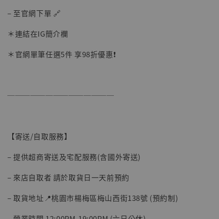
– 至官網下單 🔗
＊連結在IG簡介欄
＊官網單筆任選5件 享98折優惠❗️
──────────────
【現貨】BJSTUDIO 1/6系列可動蒐藏人偶 讓
【寄送/自取服務】
子彈飛 鵝城縣長 張麻子 [BK01]
-
+
NT$ 4,980
– 提供超商寄送及宅配服務(含國外寄送)
NT$ 5,300
– 來店自取者 請於取貨日一天前預約
加入購物車
– 取貨地址📍桃園市楊梅區梅山西街138號 (預約制)
– 營業時間 12:00PM-19:00PM (六日公休)