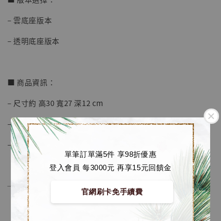
– 雲底座版本
加購優惠【海賊王 布魯克達摩 [7STARS Studio]】
– 透明底座版本
■ 商品資訊：
– 尺寸約 高30 寬27 深12 cm
– 材質為 PU
– 限量128體 帶編號
單筆訂單滿5件 享98折優惠
登入會員 每3000元 再享15元回饋金
──────────────
官網刷卡免手續費