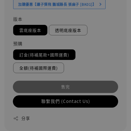
加購優惠【讓子彈飛 鵝城縣長 張麻子 [BK01]】
版本
雲底座版本
透明底座版本
預購
訂金(待補尾款+國際運費)
全額(待補國際運費)
售完
聯繫我們 (Contact Us)
分享