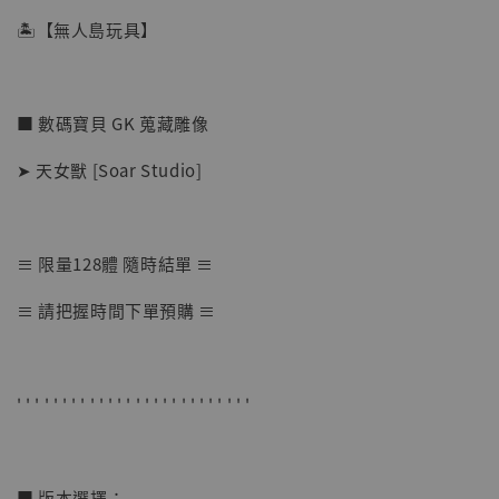
🏝【無人島玩具】
■ 數碼寶貝 GK 蒐藏雕像
➤ 天女獸 [Soar Studio]
≡ 限量128體 隨時結單 ≡
【店內現貨】七龍珠 系列蒐藏雕像 悟空 鳥山
≡ 請把握時間下單預購 ≡
明紀念款 [奇蹟工作室]
-
+
NT$ 4,280
NT$ 5,580
' ' ' ' ' ' ' ' ' ' ' ' ' ' ' ' ' ' ' ' ' ' ' ' ' '
加入購物車
■ 版本選擇：