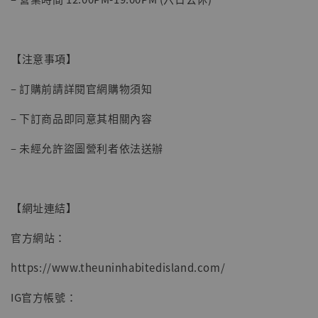
【注意事項】
– 訂購前請詳閱官網購物須知
– 下訂商品即同意其相關內容
– 未經允許盜圖營利者依法送辦
【網址連結】
官方網站：
https://www.theuninhabitedisland.com/
IG官方帳號：