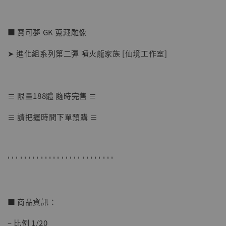
■ 寶可夢 GK 蒐藏雕像
➤ 進化組系列第二彈 噴火龍家族 [仙境工作室]
≡ 限量188體 隨時完售 ≡
【店內現貨】七龍珠 系列蒐藏雕像 悟空 鳥山
≡ 請把握時間下單預購 ≡
明紀念款 [奇蹟工作室]
-
+
NT$ 4,280
NT$ 5,580
' ' ' ' ' ' ' ' ' ' ' ' ' ' ' ' ' ' ' ' ' ' ' ' ' '
加入購物車
■ 商品資訊：
– 比例 1/20