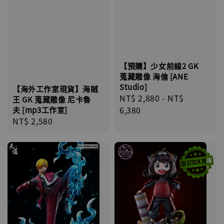
【預購】少女前線2 GK
蒐藏雕像 海倫 [ANE
Studio]
【海外工作室現貨】海賊
Regular
NT$ 2,880
-
NT$
王 GK 蒐藏雕像 尼卡魯
price
6,380
夫 [mp3工作室]
Regular
NT$ 2,580
price