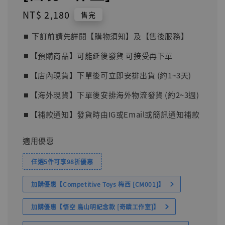
Regular
NT$ 2,180
售完
price
⏹︎ 下訂前請先詳閱【購物須知】及【售後服務】
⏹︎【預購商品】可能延後發貨 可接受再下單
⏹︎【店內現貨】下單後可立即安排出貨 (約1~3天)
⏹︎【海外現貨】下單後安排海外物流發貨 (約2~3週)
⏹︎【補款通知】發貨時由IG或Email或簡訊通知補款
適用優惠
任選5件可享98折優惠
加購優惠【Competitive Toys 梅西 [CM001]】
加購優惠【悟空 鳥山明紀念款 [奇蹟工作室]】