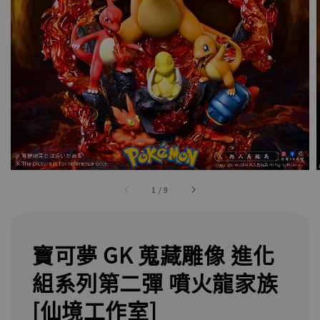
1
/
9
寶可夢 GK 蒐藏雕像 進化
組系列第二彈 噴火龍家族
[仙境工作室]