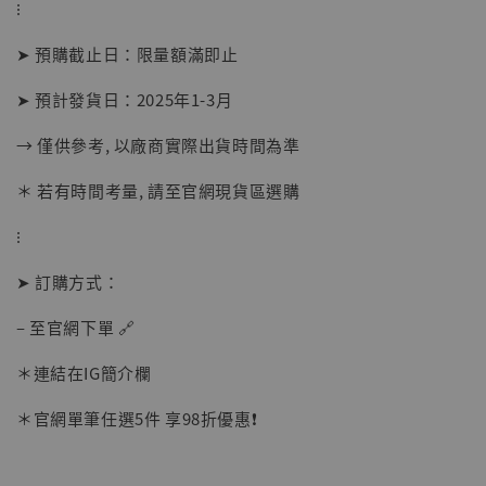
⁝
摩 [7STARS Studio]
-
+
➤ 預購截止日：限量額滿即止
NT$ 1,500
NT$ 1,870
➤ 預計發貨日：2025年1-3月
→ 僅供參考, 以廠商實際出貨時間為準
加入購物車
＊ 若有時間考量, 請至官網現貨區選購
⁝
加購優惠【讓子彈飛 鵝城縣長 張麻子 [BK01]】
➤ 訂購方式：
– 至官網下單 🔗
＊連結在IG簡介欄
＊官網單筆任選5件 享98折優惠❗️