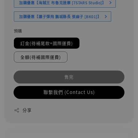
加購優惠【海賊王 布魯克達摩 [7STARS Studio]】
加購優惠【讓子彈飛 鵝城縣長 張麻子 [BK01]】
預購
訂金(待補尾款+國際運費)
全額(待補國際運費)
售完
聯繫我們 (Contact Us)
分享