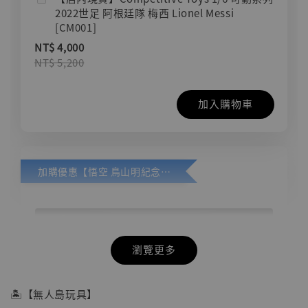
2022世足 阿根廷隊 梅西 Lionel Messi
[CM001]
NT$ 4,000
NT$ 5,200
加入購物車
加購優惠【悟空 鳥山明紀念款 [奇蹟工作室]】
瀏覽更多
🏝【無人島玩具】