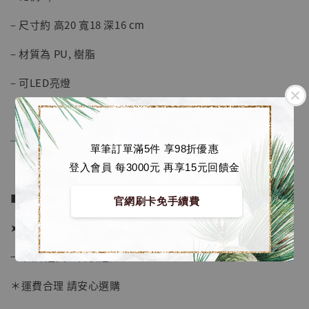
加購優惠【海賊王 布魯克達摩 [7STARS Studio]】
– 尺寸約 高20 寬18 深16 cm
– 材質為 PU, 樹脂
– 可LED亮燈
──────────────
單筆訂單滿5件 享98折優惠
登入會員 每3000元 再享15元回饋金
■ 販售資訊：
官網刷卡免手續費
➤ 價格 4980元 (訂金2180)
→ 國際運費到台後通知
＊運費合理 請安心選購
【店內現貨】海賊王 系列蒐藏雕像 布魯克達