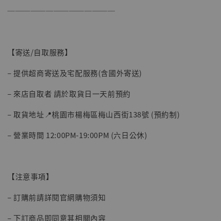
──────────────
【寄送/自取服務】
– 提供超商寄送及宅配服務(含國外寄送)
– 來店自取者 請於取貨日一天前預約
【現貨】BJSTUDIO 1/6系列可動蒐藏人偶 讓
– 取貨地址📍桃園市楊梅區梅山西街138號 (預約制)
子彈飛 鵝城縣長 張麻子 [BK01]
-
+
NT$ 4,980
– 營業時間 12:00PM-19:00PM (六日公休)
NT$ 5,300
加入購物車
【注意事項】
– 訂購前請詳閱官網購物須知
– 下訂商品即同意其相關內容