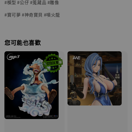
#模型 #公仔 #蒐藏品 #雕像
#寶可夢 #神奇寶貝 #噴火龍
您可能也喜歡