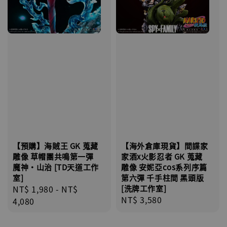
【預購】海賊王 GK 蒐藏
【海外倉庫現貨】間諜家
雕像 草帽團共鳴第一彈
家酒x火影忍者 GK 蒐藏
魔神·山治 [TD天道工作
雕像 安妮亞cos系列序篇
室]
第六彈 千手柱間 黑頭版
Regular
NT$ 1,980
-
NT$
[洗牌工作室]
Regular
NT$ 3,580
price
4,080
price