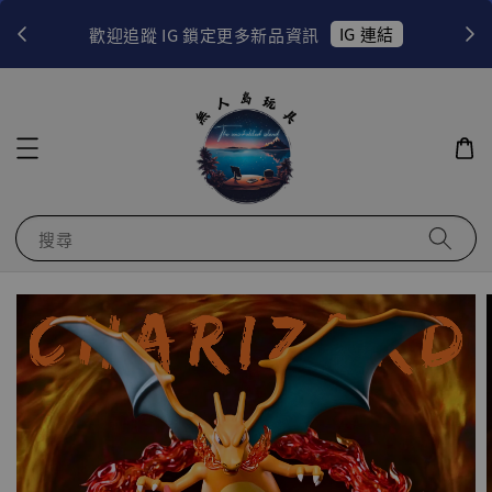
！
IG 連結
歡迎追蹤 IG 鎖定更多新品資訊
搜尋