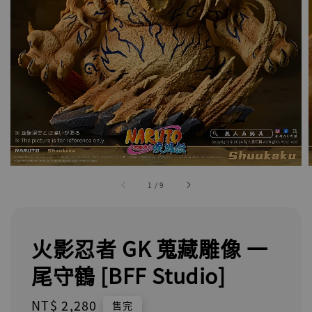
1
/
9
火影忍者 GK 蒐藏雕像 一
尾守鶴 [BFF Studio]
Regular
NT$ 2,280
售完