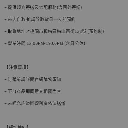
– 提供超商寄送及宅配服務(含國外寄送)
– 來店自取者 請於取貨日一天前預約
– 取貨地址📍桃園市楊梅區梅山西街138號 (預約制)
– 營業時間 12:00PM-19:00PM (六日公休)
【現貨】BJSTUDIO 1/6系列可動蒐藏人偶 讓
子彈飛 鵝城縣長 張麻子 [BK01]
-
+
NT$ 4,980
【注意事項】
NT$ 5,300
– 訂購前請詳閱官網購物須知
加入購物車
– 下訂商品即同意其相關內容
– 未經允許盜圖營利者依法送辦
【網址連結】