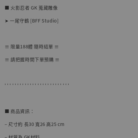
■ 火影忍者 GK 蒐藏雕像
➤ 一尾守鶴 [BFF Studio]
≡ 限量188體 隨時結單 ≡
【店內現貨】七龍珠 系列蒐藏雕像 悟空 鳥山
≡ 請把握時間下單預購 ≡
明紀念款 [奇蹟工作室]
-
+
NT$ 4,280
NT$ 5,580
' ' ' ' ' ' ' ' ' ' ' ' ' ' ' ' ' ' ' ' ' ' ' ' ' '
加入購物車
■ 商品資訊：
– 尺寸約 長30 寬26 高25 cm
加購優惠【海賊王 布魯克達摩 [7STARS Studio]】
– 材質為 GK材料