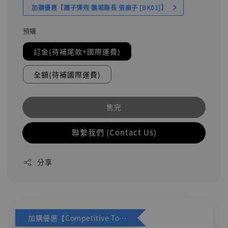
加購優惠【讓子彈飛 鵝城縣長 張麻子 [BK01]】
預購
訂金(待補尾款+國際運費)
全額(待補國際運費)
售完
聯繫我們 (Contact Us)
分享
加購優惠【Competitive Toys 梅西 [CM001]】