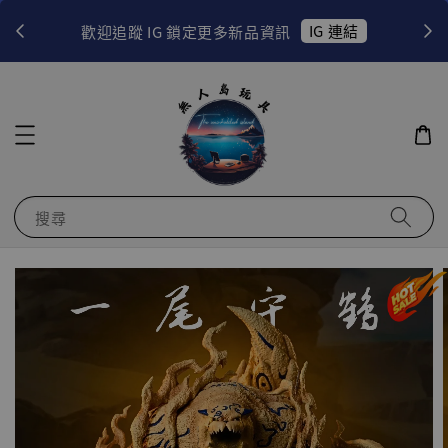
！
IG 連結
歡迎追蹤 IG 鎖定更多新品資訊
搜尋