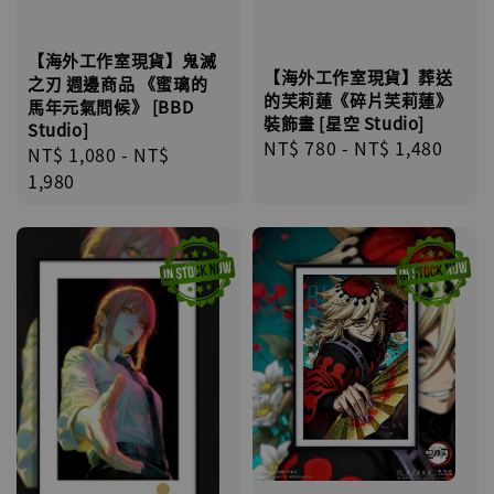
【海外工作室現貨】鬼滅
【海外工作室現貨】葬送
之刃 週邊商品 《蜜璃的
的芙莉蓮《碎片芙莉蓮》
馬年元氣問候》 [BBD
裝飾畫 [星空 Studio]
Studio]
Regular
NT$ 780
-
NT$ 1,480
Regular
NT$ 1,080
-
NT$
price
price
1,980