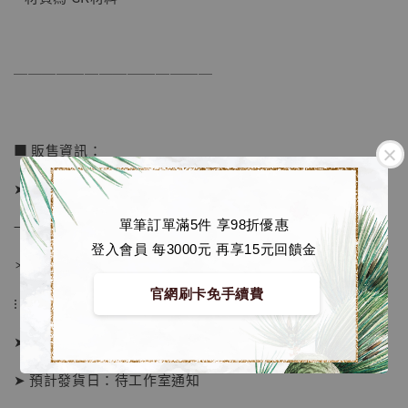
──────────────
■ 販售資訊：
➤ 價格 4480元 (訂金2280)
→ 國際運費到台後通知
單筆訂單滿5件 享98折優惠
登入會員 每3000元 再享15元回饋金
＊運費合理 請安心選購
官網刷卡免手續費
⁝
➤ 預購截止日：限量額滿即止
【店內現貨】海賊王 系列蒐藏雕像 布魯克達
➤ 預計發貨日：待工作室通知
摩 [7STARS Studio]