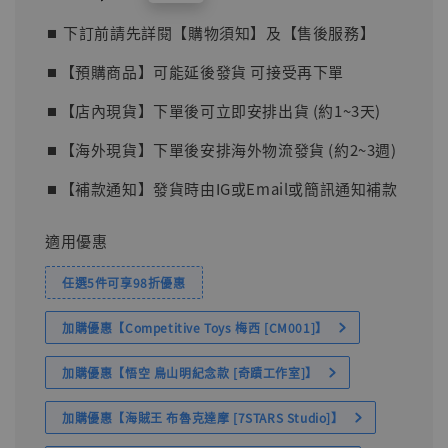
price
⏹︎ 下訂前請先詳閱【購物須知】及【售後服務】
⏹︎【預購商品】可能延後發貨 可接受再下單
⏹︎【店內現貨】下單後可立即安排出貨 (約1~3天)
⏹︎【海外現貨】下單後安排海外物流發貨 (約2~3週)
⏹︎【補款通知】發貨時由IG或Email或簡訊通知補款
適用優惠
任選5件可享98折優惠
加購優惠【Competitive Toys 梅西 [CM001]】
加購優惠【悟空 鳥山明紀念款 [奇蹟工作室]】
加購優惠【海賊王 布魯克達摩 [7STARS Studio]】