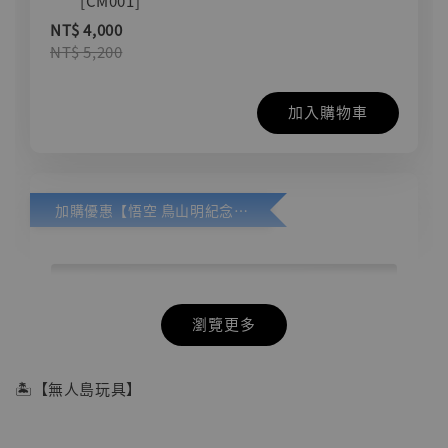
[CM001]
NT$ 4,000
NT$ 5,200
加入購物車
加購優惠【悟空 鳥山明紀念款 [奇蹟工作室]】
瀏覽更多
🏝【無人島玩具】