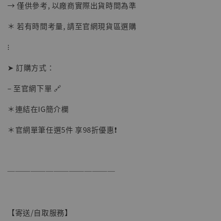
-
+
→ 僅供參考, 以廠商實際出貨時間為準
NT$ 1,500
NT$ 1,870
＊ 若有時間考量, 請至官網現貨區選購
⁝
加入購物車
➤ 訂購方式：
– 至官網下單 🔗
加購優惠【讓子彈飛 鵝城縣長 張麻子 [BK01]】
＊連結在IG簡介欄
＊官網單筆任選5件 享98折優惠❗️
──────────────
【寄送/自取服務】