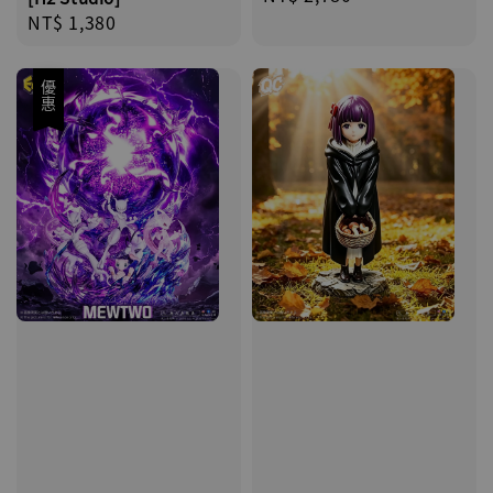
price
Regular
NT$ 1,380
price
優惠