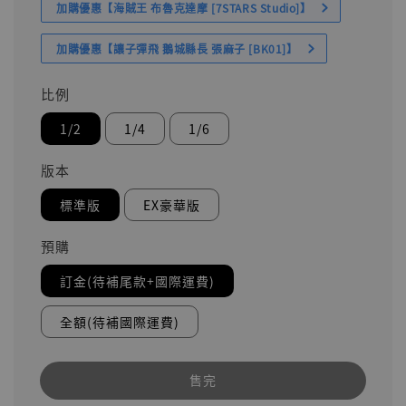
加購優惠【海賊王 布魯克達摩 [7STARS Studio]】
加購優惠【讓子彈飛 鵝城縣長 張麻子 [BK01]】
比例
1/2
1/4
1/6
版本
標準版
EX豪華版
預購
訂金(待補尾款+國際運費)
全額(待補國際運費)
售完