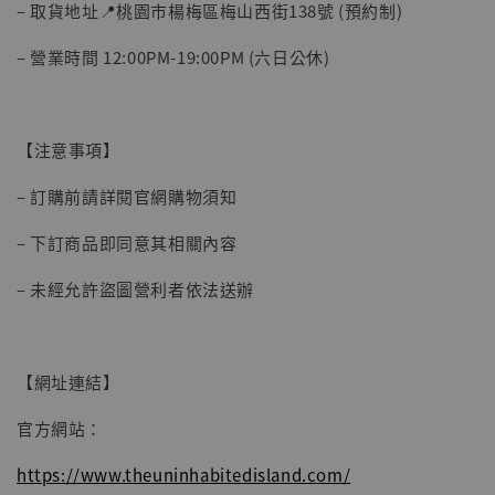
– 取貨地址📍桃園市楊梅區梅山西街138號 (預約制)
– 營業時間 12:00PM-19:00PM (六日公休)
【注意事項】
– 訂購前請詳閱官網購物須知
– 下訂商品即同意其相關內容
– 未經允許盜圖營利者依法送辦
【網址連結】
官方網站：
https://www.theuninhabitedisland.com/