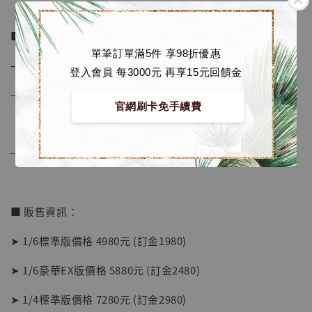
■ 商品資訊：
單筆訂單滿5件 享98折優惠
– 材質為 GK材料
登入會員 每3000元 再享15元回饋金
– 1/2版本地台可亮燈
官網刷卡免手續費
【店內現貨】海賊王 系列蒐藏雕像 布魯克達
摩 [7STARS Studio]
-
+
──────────────
NT$ 1,500
NT$ 1,870
■ 販售資訊：
加入購物車
➤ 1/6標準版價格 4980元 (訂金1980)
➤ 1/6豪華EX版價格 5880元 (訂金2480)
加購優惠【讓子彈飛 鵝城縣長 張麻子 [BK01]】
➤ 1/4標準版價格 7280元 (訂金2980)