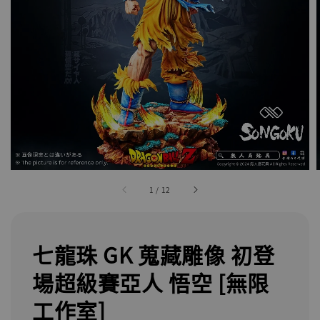
1
/
12
七龍珠 GK 蒐藏雕像 初登
場超級賽亞人 悟空 [無限
工作室]