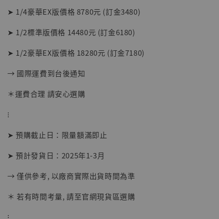
➤ 1/4豪華EX版價格 8780元 (訂金3480)
➤ 1/2標準版價格 14480元 (訂金6180)
➤ 1/2豪華EX版價格 18280元 (訂金7180)
→ 國際運費到台後通知
＊運費合理 請安心選購
⁝
➤ 預購截止日：限量額滿即止
➤ 預計發貨日：2025年1-3月
→ 僅供參考, 以廠商實際出貨時間為準
【現貨】BJSTUDIO 1/6系列可動蒐藏人偶 讓
＊ 若有時間考量, 請至官網現貨區選購
子彈飛 鵝城縣長 張麻子 [BK01]
-
+
NT$ 4,980
⁝