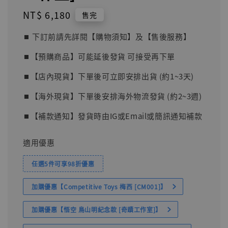
Regular
NT$ 6,180
售完
price
⏹︎ 下訂前請先詳閱【購物須知】及【售後服務】
⏹︎【預購商品】可能延後發貨 可接受再下單
⏹︎【店內現貨】下單後可立即安排出貨 (約1~3天)
⏹︎【海外現貨】下單後安排海外物流發貨 (約2~3週)
⏹︎【補款通知】發貨時由IG或Email或簡訊通知補款
適用優惠
任選5件可享98折優惠
加購優惠【Competitive Toys 梅西 [CM001]】
加購優惠【悟空 鳥山明紀念款 [奇蹟工作室]】