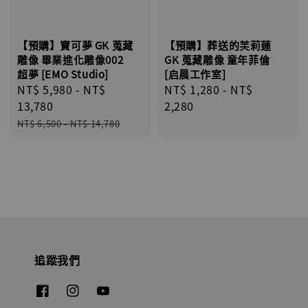
【預購】寶可夢 GK 蒐藏
【預購】葬送的芙莉蓮
雕像 畢業進化雕像002
GK 蒐藏雕像 童年菲倫
超夢 [EMO Studio]
[启晨工作室]
Sale
NT$ 5,980
-
NT$
Regular
NT$ 1,280
-
NT$
price
13,780
price
2,280
Regular
NT$ 6,500
-
NT$ 14,780
price
追蹤我們