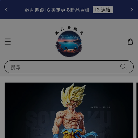
！
IG 連結
歡迎追蹤 IG 鎖定更多新品資訊
搜尋