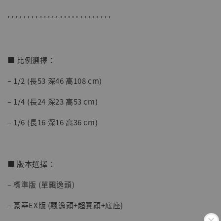
-
+
NT$ 4,280
NT$ 5,580
' ' ' ' ' ' ' ' ' ' ' ' ' ' ' ' ' ' ' ' ' ' ' ' ' '
加入購物車
■ 比例選擇：
– 1/2 (長53 深46 高108 cm)
加購優惠【海賊王 布魯克達摩 [7STARS Studio]】
– 1/4 (長24 深23 高53 cm)
– 1/6 (長16 深16 高36 cm)
■ 版本選擇：
– 標準版 (單飄逸頭)
– 豪華EX版 (飄逸頭+超賽頭+底座)