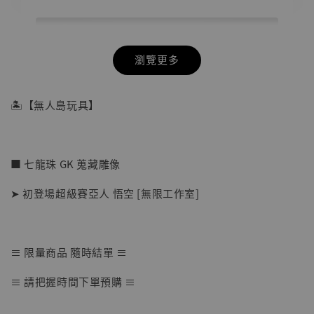
瀏覽更多
🏝【無人島玩具】
■ 七龍珠 GK 蒐藏雕像
➤ 初登場超級賽亞人 悟空 [無限工作室]
≡ 限量商品 隨時結單 ≡
【店內現貨】七龍珠 系列蒐藏雕像 悟空 鳥山
≡ 請把握時間下單預購 ≡
明紀念款 [奇蹟工作室]