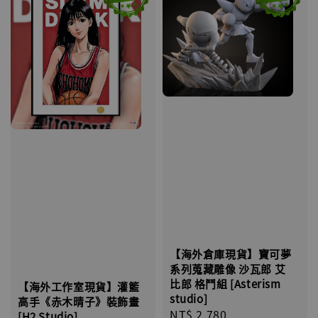
【海外倉庫現貨】寶可夢
系列蒐藏雕像 沙瓦郎 艾
比郎 格鬥組 [Asterism
【海外工作室現貨】灌籃
studio]
高手《赤木晴子》裝飾畫
Regular
NT$ 2,780
[H2 Studio]