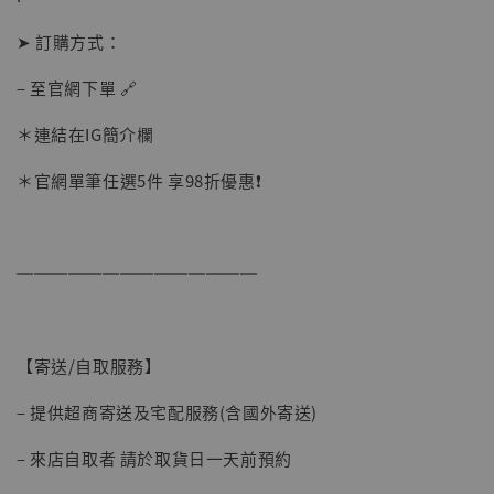
NT$ 5,300
➤ 訂購方式：
加入購物車
– 至官網下單 🔗
＊連結在IG簡介欄
＊官網單筆任選5件 享98折優惠❗️
──────────────
【寄送/自取服務】
– 提供超商寄送及宅配服務(含國外寄送)
– 來店自取者 請於取貨日一天前預約