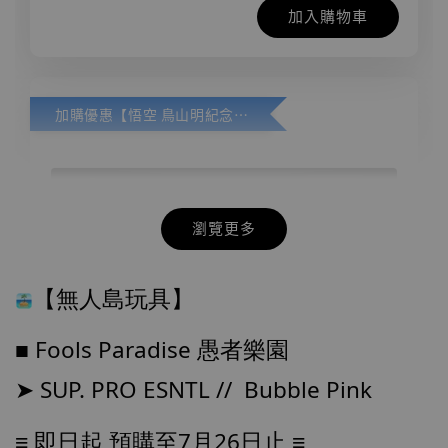
加入購物車
加購優惠【悟空 鳥山明紀念款 [奇蹟工作室]】
瀏覽更多
【無人島玩具】
■ Fools Paradise 愚者樂園
➤ SUP. PRO ESNTL //  Bubble Pink
≡ 
即日起 預購至7月26日止 ≡