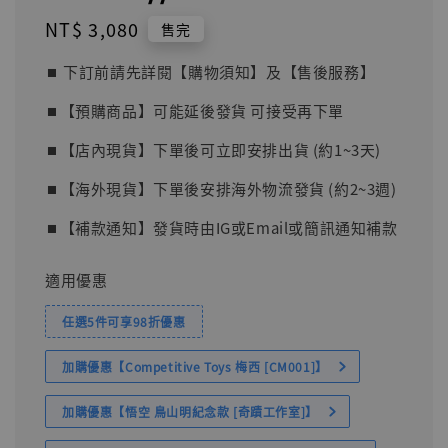
Regular
NT$ 3,080
售完
price
⏹︎ 下訂前請先詳閱【購物須知】及【售後服務】
⏹︎【預購商品】可能延後發貨 可接受再下單
⏹︎【店內現貨】下單後可立即安排出貨 (約1~3天)
⏹︎【海外現貨】下單後安排海外物流發貨 (約2~3週)
⏹︎【補款通知】發貨時由IG或Email或簡訊通知補款
適用優惠
任選5件可享98折優惠
加購優惠【Competitive Toys 梅西 [CM001]】
加購優惠【悟空 鳥山明紀念款 [奇蹟工作室]】