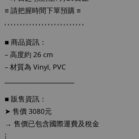
≡ 請把握時間下單預購 ≡
’ ‘ ’ ‘ ’ ‘ ’ ‘ ’ ‘ ’ ‘ ’ ‘ ’ ‘ ’ ‘ ’ ‘ ’ ‘ ’ ‘ ’ ‘
【店內現貨】七龍珠 系列蒐藏雕像 悟空 鳥山
明紀念款 [奇蹟工作室]
■ 商品資訊：
-
+
NT$ 4,280
NT$ 5,580
– 高度約 26 cm
– 材質為 Vinyl, PVC
加入購物車
──────────────
■ 販售資訊：
加購優惠【海賊王 布魯克達摩 [7STARS Studio]】
➤ 售價 3080元
→ 售價已包含國際運費及稅金
⁝