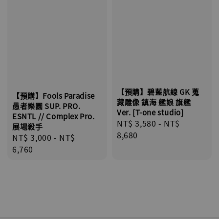
【預購】碧藍航線 GK 蒐
【預購】Fools Paradise
藏雕像 鎮海 艦娘 旗艦
愚者樂園 SUP. PRO.
Ver. [T-one studio]
ESNTL // Complex Pro.
Regular
NT$ 3,580
-
NT$
展場殺手
price
8,680
Regular
NT$ 3,000
-
NT$
price
6,760