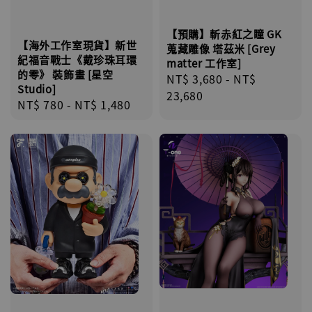
【預購】斬赤紅之瞳 GK
【海外工作室現貨】新世
蒐藏雕像 塔茲米 [Grey
紀福音戰士《戴珍珠耳環
matter 工作室]
的零》 裝飾畫 [星空
Regular
NT$ 3,680
-
NT$
Studio]
price
23,680
Regular
NT$ 780
-
NT$ 1,480
price