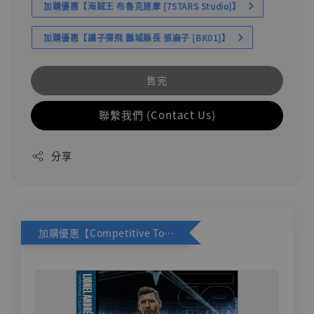
加購優惠【海賊王 布魯克達摩 [7STARS Studio]】
加購優惠【讓子彈飛 鵝城縣長 張麻子 [BK01]】
售完
聯繫我們 (Contact Us)
分享
加購優惠【Competitive Toys 梅西 [CM001]】