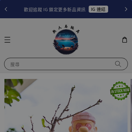
！
IG 連結
歡迎追蹤 IG 鎖定更多新品資訊
搜尋