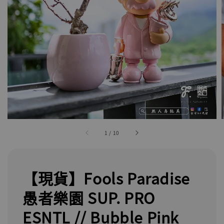
1
/
10
【現貨】Fools Paradise
愚者樂園 SUP. PRO
ESNTL // Bubble Pink