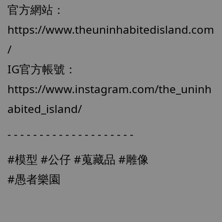
官方網站：
https://www.theuninhabitedisland.com
【現貨】BJSTUDIO 1/6系列可動蒐藏人偶 讓
/
子彈飛 鵝城縣長 張麻子 [BK01]
-
+
IG官方帳號：
NT$ 4,980
NT$ 5,300
https://www.instagram.com/the_uninh
abited_island/
加入購物車
- - - - - - - - - - - - - - - - - - - -
#模型
#公仔
#蒐藏品
#雕像
#愚者樂園