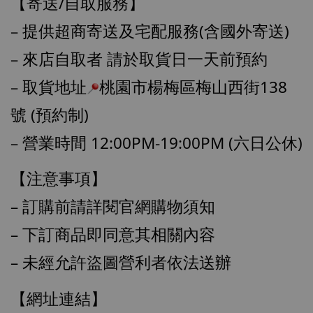
【寄送/自取服務】
加入購物車
– 提供超商寄送及宅配服務(含國外寄送)
– 來店自取者 請於取貨日一天前預約
加購優惠【讓子彈飛 鵝城縣長 張麻子 [BK01]】
– 取貨地址
桃園市楊梅區梅山西街138
號 (預約制)
– 營業時間 12:00PM-19:00PM (六日公休)
【注意事項】
– 訂購前請詳閱官網購物須知
– 下訂商品即同意其相關內容
– 未經允許盜圖營利者依法送辦
【網址連結】