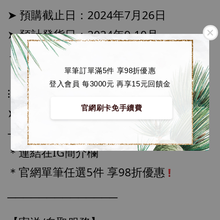
➤ 預購截止日：2024年7月26日
➤ 預計發貨日：2024年9-10月
→ 僅供參考, 以廠商實際出貨時間為準
＊ 若有時間考量, 請至官網現貨區選購
單筆訂單滿5件 享98折優惠
登入會員 每3000元 再享15元回饋金
⁝
官網刷卡免手續費
➤ 訂購方式：
– 至官網下單 
＊連結在IG簡介欄
【店內現貨】海賊王 系列蒐藏雕像 布魯克達
摩 [7STARS Studio]
＊官網單筆任選5件 享98折優惠
-
+
NT$ 1,500
NT$ 1,870
──────────────