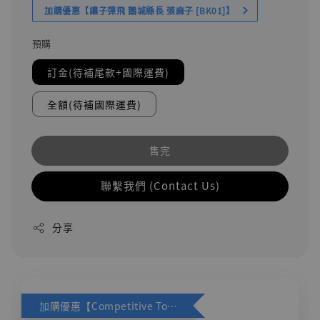
加購優惠【讓子彈飛 鵝城縣長 張麻子 [BK01]】
預購
訂金(待補尾款+國際運費)
全額(待補國際運費)
售完
聯繫我們 (Contact Us)
分享
加購優惠【Competitive Toys 梅西 [CM001]】