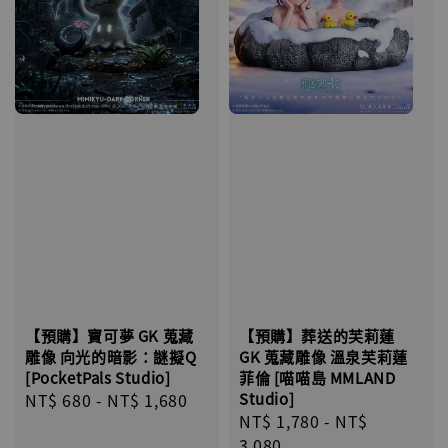
【預購】寶可夢 GK 蒐藏
【預購】葬送的芙莉蓮
雕像 向光的暗影：謎擬Q
GK 蒐藏雕像 溫泉芙莉蓮
[PocketPals Studio]
菲倫 [喵喵島 MMLAND
Regular
NT$ 680
-
NT$ 1,680
St​​udio]
Regular
NT$ 1,780
-
NT$
price
price
3,080