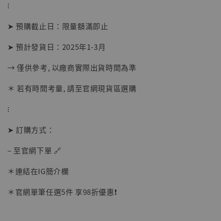
-
+
⁝
NT$ 1,500
NT$ 1,870
➤ 預購截止日：限量額滿即止
➤ 預計發貨日：2025年1-3月
加入購物車
→ 僅供參考, 以廠商實際出貨時間為準
＊ 若有時間考量, 請至官網現貨區選購
加購優惠【讓子彈飛 鵝城縣長 張麻子 [BK01]】
⁝
➤ 訂購方式：
– 至官網下單 🔗
＊連結在IG簡介欄
＊官網單筆任選5件 享98折優惠❗️