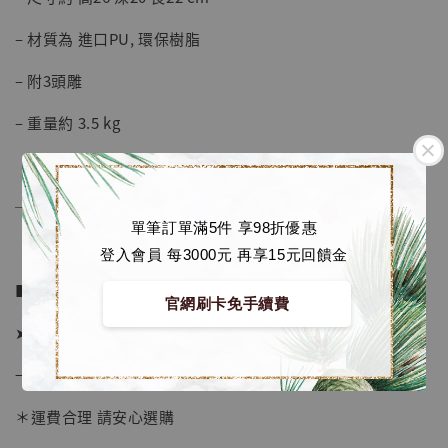
– 材質為 進口PU, 環保樹脂
– 附3頭雕
– 重量約 3.5 kg
──────────────
單筆訂單滿5件 享98折優惠
登入會員 每3000元 再享15元回饋金
■ 販售資訊：
官網刷卡免手續費
➤ 價格 5680元 （訂金2280)
→ 國際運費到台後通知
【店內現貨】海賊王 系列蒐藏雕像 布魯克達
＊運費合理 請安心選購
摩 [7STARS Studio]