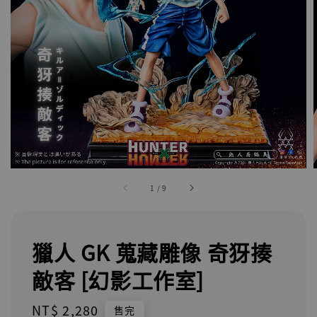
1
/
9
獵人 GK 蒐藏雕像 奇犽揍
敵客 [幻影工作室]
Regular
NT$ 2,280
售完