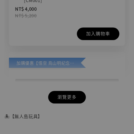
[CM001]
NT$ 4,000
NT$ 5,200
加入購物車
加購優惠【悟空 鳥山明紀念款 [奇蹟工作室]】
瀏覽更多
🏝【無人島玩具】