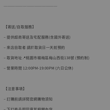
──────────────
【寄送/自取服務】
– 提供超商寄送及宅配服務(含國外寄送)
【現貨】BJSTUDIO 1/6系列可動蒐藏人偶 讓
– 來店自取者 請於取貨日一天前預約
子彈飛 鵝城縣長 張麻子 [BK01]
-
+
NT$ 4,980
– 取貨地址📍桃園市楊梅區梅山西街138號 (預約制)
NT$ 5,300
– 營業時間 12:00PM-19:00PM (六日公休)
加入購物車
【注意事項】
– 訂購前請詳閱官網購物須知
– 下訂商品即同意其相關內容