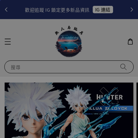
！
IG 連結
歡迎追蹤 IG 鎖定更多新品資訊
搜尋