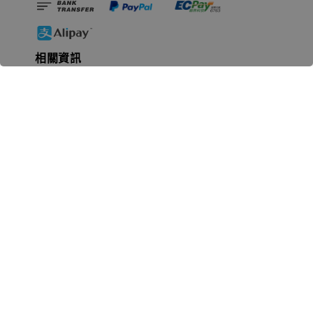
相關資訊
無人島玩具公司資訊
里程碑
聯絡我們
認識GK
GK 預購流程說明
常見問題Q&A
EZWay易利委APP教學
For overseas clients
Copyright © 2026 無人島玩具 All rights reserved | 統一編號 91582461