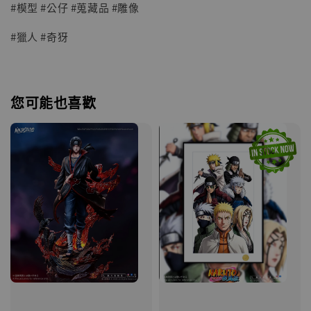
#模型 #公仔 #蒐藏品 #雕像
#獵人 #奇犽
您可能也喜歡