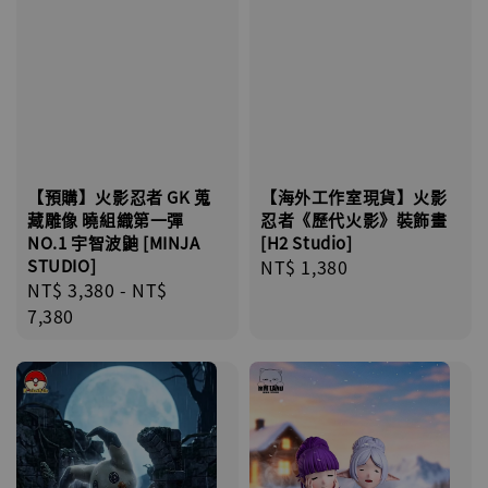
【海外工作室現貨】火影
【預購】火影忍者 GK 蒐
忍者《歷代火影》裝飾畫
藏雕像 曉組織第一彈
[H2 Studio]
NO.1 宇智波鼬 [MINJA
Regular
NT$ 1,380
STUDIO]
Regular
NT$ 3,380
-
NT$
price
price
7,380