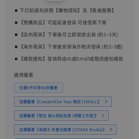
price
⏹︎ 下訂前請先詳閱【購物須知】及【售後服務】
⏹︎【預購商品】可能延後發貨 可接受再下單
⏹︎【店內現貨】下單後可立即安排出貨 (約1~3天)
⏹︎【海外現貨】下單後安排海外物流發貨 (約2~3週)
⏹︎【補款通知】發貨時由IG或Email或簡訊通知補款
適用優惠
任選5件可享98折優惠
加購優惠【Competitive Toys 梅西 [CM001]】
加購優惠【悟空 鳥山明紀念款 [奇蹟工作室]】
加購優惠【海賊王 布魯克達摩 [7STARS Studio]】