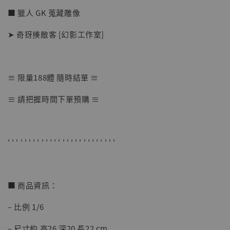
■ 獵人 GK 蒐藏雕像
➤ 奇犽揍敵客 [幻影工作室]
≡ 限量188體 隨時結單 ≡
【店內現貨】七龍珠 系列蒐藏雕像 悟空 鳥山
≡ 請把握時間下單預購 ≡
明紀念款 [奇蹟工作室]
-
+
NT$ 4,280
NT$ 5,580
' ' ' ' ' ' ' ' ' ' ' ' ' ' ' ' ' ' ' ' ' ' ' ' ' '
加入購物車
■ 商品資訊：
– 比例 1/6
加購優惠【海賊王 布魯克達摩 [7STARS Studio]】
– 尺寸約 高26 深20 長22 cm