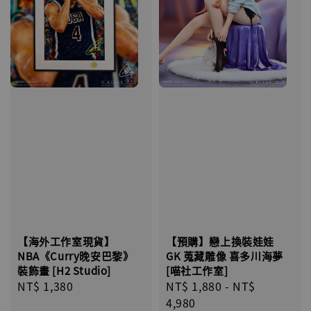
【海外工作室現貨】
【預購】戀上換裝娃娃
NBA《Curry晚安巴黎》
GK 蒐藏雕像 喜多川海夢
裝飾畫 [H2 Studio]
[喵社工作室]
Regular
NT$ 1,380
Regular
NT$ 1,880
-
NT$
price
price
4,980