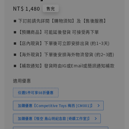
Regular
NT$ 1,480
售完
price
⏹︎ 下訂前請先詳閱【購物須知】及【售後服務】
⏹︎【預購商品】可能延後發貨 可接受再下單
⏹︎【店內現貨】下單後可立即安排出貨 (約1~3天)
⏹︎【海外現貨】下單後安排海外物流發貨 (約2~3週)
⏹︎【補款通知】發貨時由IG或Email或簡訊通知補款
適用優惠
任選5件可享98折優惠
加購優惠【Competitive Toys 梅西 [CM001]】
加購優惠【悟空 鳥山明紀念款 [奇蹟工作室]】