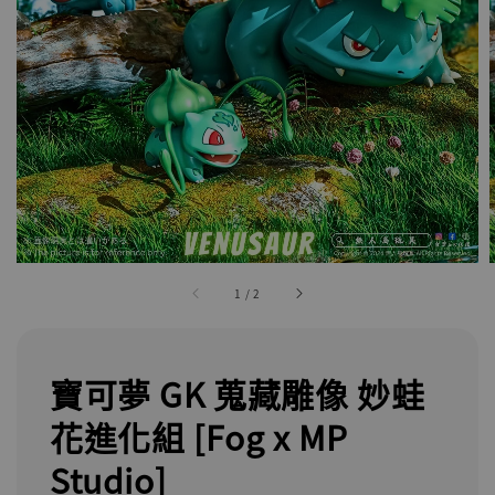
1
/
2
寶可夢 GK 蒐藏雕像 妙蛙
花進化組 [Fog x MP
Studio]