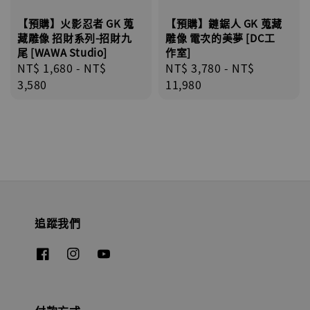
【預購】火影忍者 GK 蒐
【預購】鏈鋸人 GK 蒐藏
藏雕像 招財系列-招財九
雕像 電次的美夢 [DC工
尾 [WAWA Studio]
作室]
Regular
NT$ 1,680
-
NT$
Regular
NT$ 3,780
-
NT$
price
3,580
price
11,980
追蹤我們