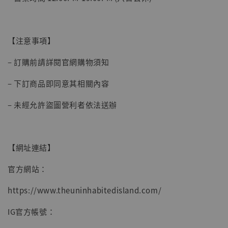
【注意事項】
– 訂購前請詳閱官網購物須知
– 下訂商品即同意其相關內容
– 未經允許盜圖營利者依法送辦
【網址連結】
官方網站：
https://www.theuninhabitedisland.com/
IG官方帳號：