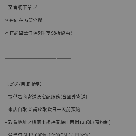
– 至官網下單 🔗
＊連結在IG簡介欄
＊官網單筆任選5件 享98折優惠❗️
──────────────
【寄送/自取服務】
【現貨】BJSTUDIO 1/6系列可動蒐藏人偶 讓
– 提供超商寄送及宅配服務(含國外寄送)
子彈飛 鵝城縣長 張麻子 [BK01]
-
+
NT$ 4,980
– 來店自取者 請於取貨日一天前預約
NT$ 5,300
– 取貨地址📍桃園市楊梅區梅山西街138號 (預約制)
加入購物車
– 營業時間 12:00PM-19:00PM (六日公休)