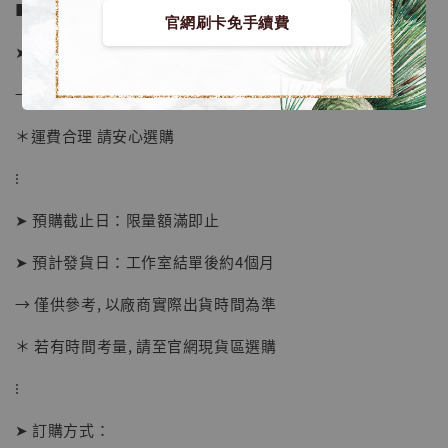
■ 販售資訊：
官網刷卡免手續費
➤ 價格 2780元 (訂金1480)
【店內現貨】海賊王 系列蒐藏雕像 布魯克達
→ 國際運費到台後通知
摩 [7STARS Studio]
-
+
＊運費合理 請安心選購
NT$ 1,500
NT$ 1,870
⁝
➤ 預購截止日：限量額滿即止
加入購物車
➤ 預計發貨日：工作室結單後約4個月
→ 僅供參考, 以廠商實際出貨時間為準
加購優惠【讓子彈飛 鵝城縣長 張麻子 [BK01]】
＊ 若有時間考量, 請至官網現貨區選購
⁝
➤ 訂購方式：