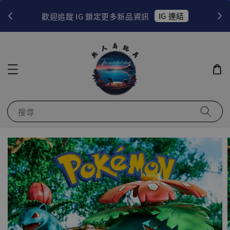
！
IG 連結
歡迎追蹤 IG 鎖定更多新品資訊
搜尋