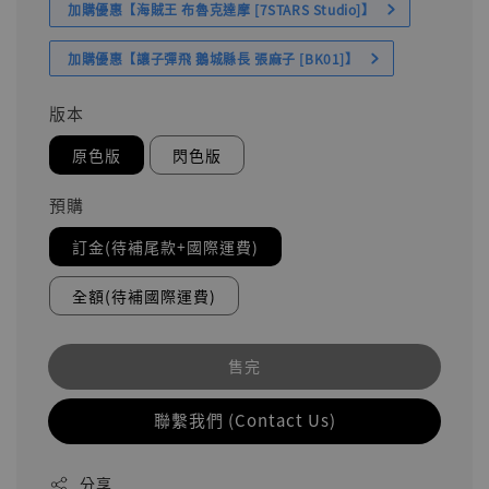
加購優惠【海賊王 布魯克達摩 [7STARS Studio]】
加購優惠【讓子彈飛 鵝城縣長 張麻子 [BK01]】
版本
原色版
閃色版
預購
訂金(待補尾款+國際運費)
全額(待補國際運費)
售完
聯繫我們 (Contact Us)
分享