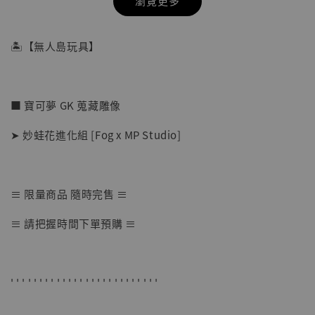
瀏覽更多
🏝【無人島玩具】
■ 寶可夢 GK 蒐藏雕像
➤ 妙蛙花進化組 [Fog x MP Studio]
≡ 限量商品 隨時完售 ≡
【店內現貨】七龍珠 系列蒐藏雕像 悟空 鳥山
≡ 請把握時間下單預購 ≡
明紀念款 [奇蹟工作室]
-
+
NT$ 4,280
NT$ 5,580
' ' ' ' ' ' ' ' ' ' ' ' ' ' ' ' ' ' ' ' ' ' ' ' ' '