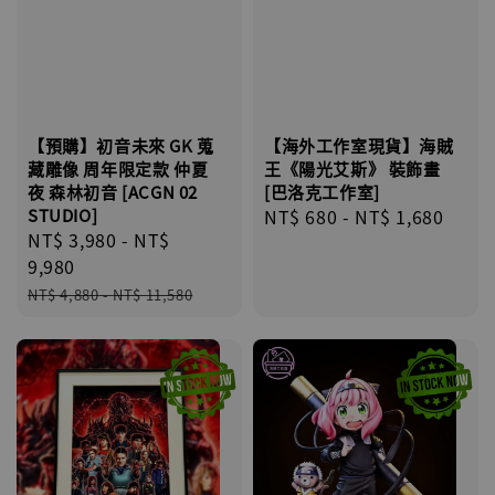
【海外工作室現貨】海賊
【預購】初音未來 GK 蒐
王《陽光艾斯》 裝飾畫
藏雕像 周年限定款 仲夏
[巴洛克工作室]
夜 森林初音 [ACGN 02
Regular
NT$ 680
-
NT$ 1,680
STUDIO]
Sale
NT$ 3,980
-
NT$
price
price
9,980
Regular
NT$ 4,880
-
NT$ 11,580
price