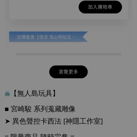
加入購物車
加購優惠【悟空 鳥山明紀念款 [奇蹟工作室]】
瀏覽更多
【無人島玩具】
■ 宮崎駿 系列蒐藏雕像
➤ 異色聲控卡西法 [神隱工作室]
≡ 
限量商品 隨時完售 ≡