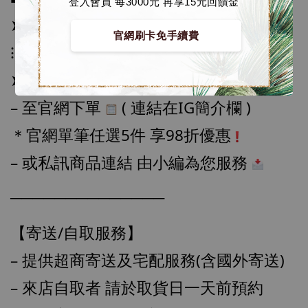
登入會員 每3000元 再享15元回饋金
➤ 價格 2580元
官網刷卡免手續費
⁝
➤ 訂購方式：
– 至官網下單 
 ( 連結在IG簡介欄 )
＊官網單筆任選5件 享98折優惠
– 或私訊商品連結 由小編為您服務 
──────────────
【店內現貨】海賊王 系列蒐藏雕像 布魯克達
【寄送/自取服務】
摩 [7STARS Studio]
-
+
NT$ 1,500
– 提供超商寄送及宅配服務(含國外寄送)
NT$ 1,870
– 來店自取者 請於取貨日一天前預約