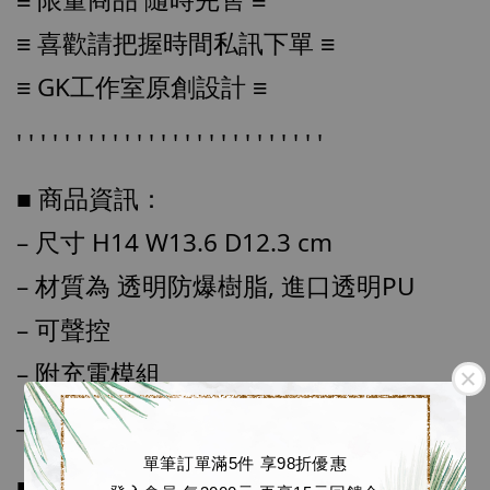
≡ 喜歡請把握時間私訊下單 ≡
≡ GK工作室原創設計 ≡
【店內現貨】七龍珠 系列蒐藏雕像 悟空 鳥山
明紀念款 [奇蹟工作室]
' ' ' ' ' ' ' ' ' ' ' ' ' ' ' ' ' ' ' ' ' ' ' ' ' '
-
+
NT$ 4,280
NT$ 5,580
■ 商品資訊：
– 尺寸 H14 W13.6 D12.3 cm
加入購物車
– 材質為 透明防爆樹脂, 進口透明PU
– 可聲控
– 附充電模組
加購優惠【海賊王 布魯克達摩 [7STARS Studio]】
──────────────
單筆訂單滿5件 享98折優惠
■ 販售資訊：