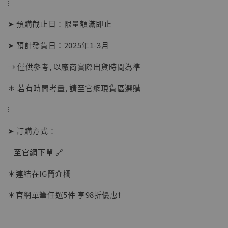
⁝
【店內現貨】海賊王 系列蒐藏雕像 布魯克達
➤ 預購截止日：限量額滿即止
摩 [7STARS Studio]
-
+
➤ 預計發貨日：2025年1-3月
NT$ 1,500
NT$ 1,870
→ 僅供參考, 以廠商實際出貨時間為準
＊ 若有時間考量, 請至官網現貨區選購
加入購物車
⁝
➤ 訂購方式：
加購優惠【讓子彈飛 鵝城縣長 張麻子 [BK01]】
– 至官網下單 🔗
＊連結在IG簡介欄
＊官網單筆任選5件 享98折優惠❗️