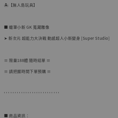
🏝【無人島玩具】
■ 蠟筆小新 GK 蒐藏雕像
➤ 新次元 超能力大決戰 動感超人小新變身 [Super Studio]
≡ 限量188體 隨時結單 ≡
【店內現貨】七龍珠 系列蒐藏雕像 悟空 鳥山
≡ 請把握時間下單預購 ≡
明紀念款 [奇蹟工作室]
-
+
NT$ 4,280
NT$ 5,580
' ' ' ' ' ' ' ' ' ' ' ' ' ' ' ' ' ' ' ' ' ' ' ' ' '
加入購物車
■ 商品資訊：