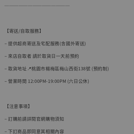
──────────────
【寄送/自取服務】
– 提供超商寄送及宅配服務(含國外寄送)
– 來店自取者 請於取貨日一天前預約
– 取貨地址📍桃園市楊梅區梅山西街138號 (預約制)
【現貨】BJSTUDIO 1/6系列可動蒐藏人偶 讓
– 營業時間 12:00PM-19:00PM (六日公休)
子彈飛 鵝城縣長 張麻子 [BK01]
-
+
NT$ 4,980
NT$ 5,300
【注意事項】
加入購物車
– 訂購前請詳閱官網購物須知
– 下訂商品即同意其相關內容