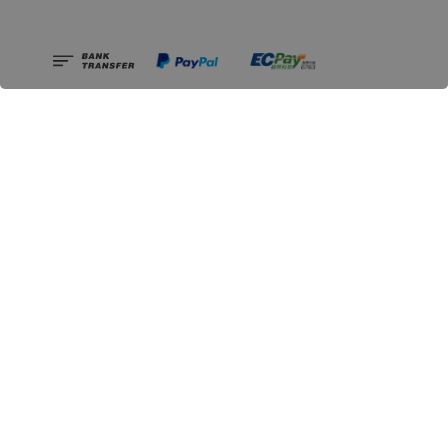
相關資訊
無人島玩具公司資訊
里程碑
聯絡我們
認識GK
GK 預購流程說明
常見問題Q&A
EZWay易利委APP教學
For overseas clients