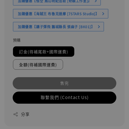
加購優惠【悟空 鳥山明紀念款 [奇蹟工作室]】
加購優惠【海賊王 布魯克達摩 [7STARS Studio]】
加購優惠【讓子彈飛 鵝城縣長 張麻子 [BK01]】
預購
訂金(待補尾款+國際運費)
全額(待補國際運費)
售完
聯繫我們 (Contact Us)
分享