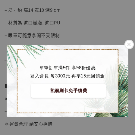
– 尺寸約 高14 寬10 深9 cm
加購優惠【海賊王 布魯克達摩 [7STARS Studio]】
– 材質為 進口樹脂, 進口PU
– 眼罩可隨意拿開不受限制
──────────────
單筆訂單滿5件 享98折優惠
登入會員 每3000元 再享15元回饋金
■ 販售資訊：
官網刷卡免手續費
➤ 價格 1980元 (訂金1280)
→ 國際運費到台後通知
＊運費合理 請安心選購