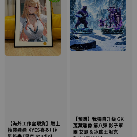
【預購】我獨自升級 GK
【海外工作室現貨】戀上
蒐藏雕像 第八彈 影子軍
換裝娃娃《YES喜多川》
團 艾恩 & 冰熊王坦克
裝飾畫 [星空 Studio]