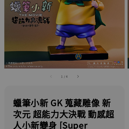
1
/
4
蠟筆小新 GK 蒐藏雕像 新
次元 超能力大決戰 動感超
人小新變身 [Super