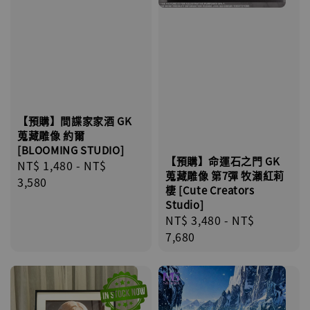
【預購】間諜家家酒 GK
蒐藏雕像 約爾
[BLOOMING STUDIO]
【預購】命運石之門 GK
Regular
NT$ 1,480
-
NT$
蒐藏雕像 第7彈 牧瀨紅莉
price
3,580
棲 [Cute Creators
Studio]
Regular
NT$ 3,480
-
NT$
price
7,680