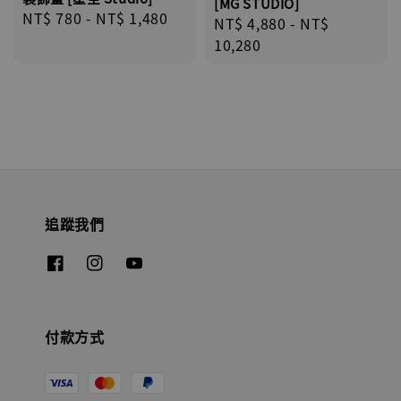
[MG STUDIO]
Regular
NT$ 780
-
NT$ 1,480
Regular
NT$ 4,880
-
NT$
price
price
10,280
追蹤我們
付款方式