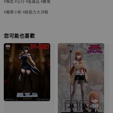
#模型 #公仔 #蒐藏品 #雕像
#蠟筆小新 #超能力大決戰
您可能也喜歡