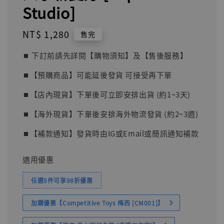
Studio]
Regular
NT$ 1,280
售完
price
⏹︎ 下訂前請先詳閱【購物須知】及【售後服務】
⏹︎【預購商品】可能延後發貨 可接受再下單
⏹︎【店內現貨】下單後可立即安排出貨 (約1~3天)
⏹︎【海外現貨】下單後安排海外物流發貨 (約2~3週)
⏹︎【補款通知】發貨時由IG或Email或簡訊通知補款
適用優惠
任選5件可享98折優惠
加購優惠【Competitive Toys 梅西 [CM001]】