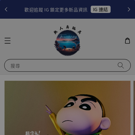
！
IG 連結
歡迎追蹤 IG 鎖定更多新品資訊
搜尋