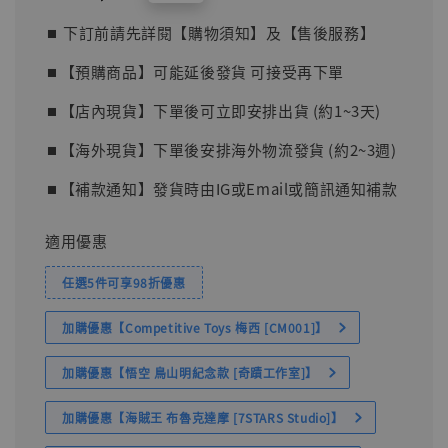
price
⏹︎ 下訂前請先詳閱【購物須知】及【售後服務】
⏹︎【預購商品】可能延後發貨 可接受再下單
⏹︎【店內現貨】下單後可立即安排出貨 (約1~3天)
⏹︎【海外現貨】下單後安排海外物流發貨 (約2~3週)
⏹︎【補款通知】發貨時由IG或Email或簡訊通知補款
適用優惠
任選5件可享98折優惠
加購優惠【Competitive Toys 梅西 [CM001]】
加購優惠【悟空 鳥山明紀念款 [奇蹟工作室]】
加購優惠【海賊王 布魯克達摩 [7STARS Studio]】