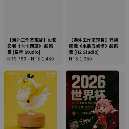
【海外工作室現貨】火影
【海外工作室現貨】咒術
忍者《卡卡西班》 裝飾
迴戰《水墨五條悟》裝飾
畫 [星空 Studio]
畫 [H2 Studio]
Regular
NT$ 780
-
NT$ 1,480
Regular
NT$ 1,380
price
price