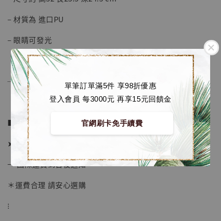
– 材質為 進口PU
– 眼睛可發光
──────────────
單筆訂單滿5件 享98折優惠
登入會員 每3000元 再享15元回饋金
■ 販售資訊：
官網刷卡免手續費
➤ 價格 5880元 (訂金2680)
→ 國際運費到台後通知
＊運費合理 請安心選購
【店內現貨】海賊王 系列蒐藏雕像 布魯克達
⁝
摩 [7STARS Studio]