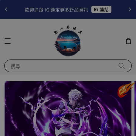
！
IG 連結
歡迎追蹤 IG 鎖定更多新品資訊
搜尋