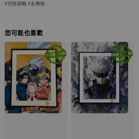
#咒術迴戰 #五條悟
您可能也喜歡