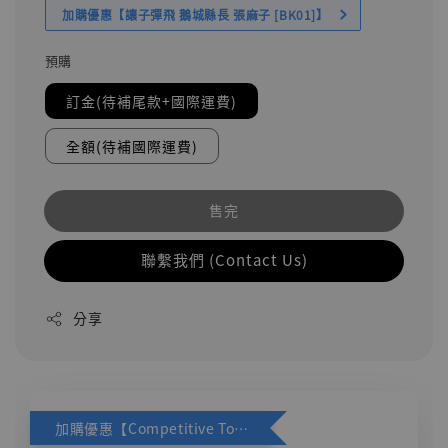
加購優惠【讓子彈飛 鵝城縣長 張麻子 [BK01]】
預購
訂金(待補尾款+國際運費)
全額(待補國際運費)
售完
聯繫我們 (Contact Us)
分享
加購優惠【Competitive Toys 梅西 [CM001]】