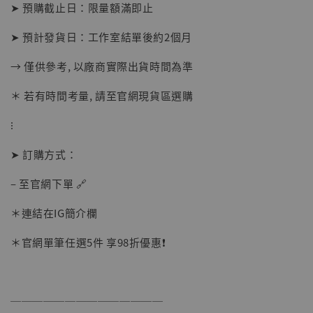
-
+
➤ 預購截止日：限量額滿即止
NT$ 1,500
NT$ 1,870
➤ 預計發貨日：工作室結單後約2個月
→ 僅供參考, 以廠商實際出貨時間為準
加入購物車
＊ 若有時間考量, 請至官網現貨區選購
⁝
加購優惠【讓子彈飛 鵝城縣長 張麻子 [BK01]】
➤ 訂購方式：
– 至官網下單 🔗
＊連結在IG簡介欄
＊官網單筆任選5件 享98折優惠❗️
──────────────