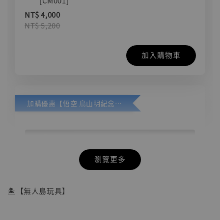
[CM001]
NT$ 4,000
NT$ 5,200
加入購物車
加購優惠【悟空 鳥山明紀念款 [奇蹟工作室]】
瀏覽更多
🏝【無人島玩具】