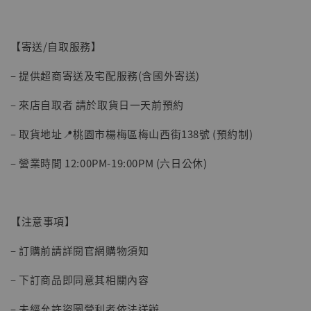
【寄送/自取服務】
– 提供超商寄送及宅配服務(含國外寄送)
– 來店自取者 請於取貨日一天前預約
【現貨】BJSTUDIO 1/6系列可動蒐藏人偶 讓
– 取貨地址📍桃園市楊梅區梅山西街138號 (預約制)
子彈飛 鵝城縣長 張麻子 [BK01]
-
+
NT$ 4,980
– 營業時間 12:00PM-19:00PM (六日公休)
NT$ 5,300
加入購物車
【注意事項】
– 訂購前請詳閱官網購物須知
– 下訂商品即同意其相關內容
– 未經允許盜圖營利者依法送辦