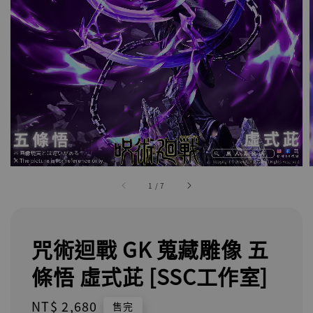
1
/
7
咒術迴戰 GK 蒐藏雕像 五
條悟 虛式茈 [SSC工作室]
Regular
NT$ 2,680
售完