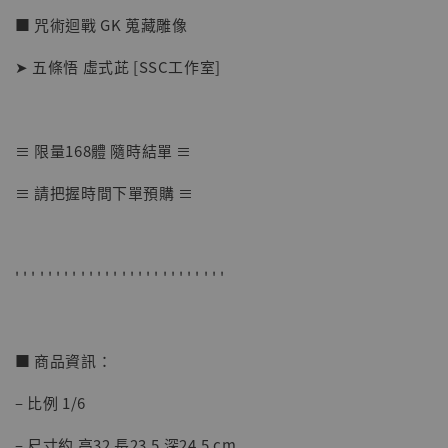
■ 咒術迴戰 GK 蒐藏雕像
➤ 五條悟 虛式茈 [SSC工作室]
≡ 限量168體 隨時結單 ≡
【店內現貨】七龍珠 系列蒐藏雕像 悟空 鳥山
≡ 請把握時間下單預購 ≡
明紀念款 [奇蹟工作室]
-
+
NT$ 4,280
NT$ 5,580
' ' ' ' ' ' ' ' ' ' ' ' ' ' ' ' ' ' ' ' ' ' ' ' ' '
加入購物車
■ 商品資訊：
– 比例 1/6
加購優惠【海賊王 布魯克達摩 [7STARS Studio]】
– 尺寸約 高32 長23.5 深24.5 cm