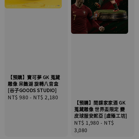
【預購】寶可夢 GK 蒐藏
雕像 呆鵝湖 旋轉八音盒
[谷子GOODS STUDIO]
Regular
NT$ 980
-
NT$ 2,180
【預購】間諜家家酒 GK
price
蒐藏雕像 世界盃限定 變
皮球服安妮亞 [虛殛工坊]
Regular
NT$ 1,980
-
NT$
price
3,080