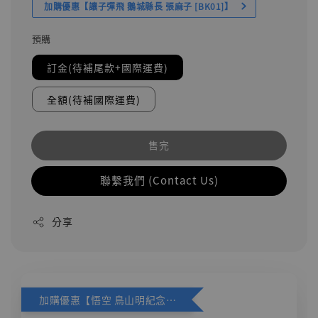
加購優惠【讓子彈飛 鵝城縣長 張麻子 [BK01]】
預購
訂金(待補尾款+國際運費)
全額(待補國際運費)
售完
聯繫我們 (Contact Us)
分享
加購優惠【悟空 鳥山明紀念款 [奇蹟工作室]】