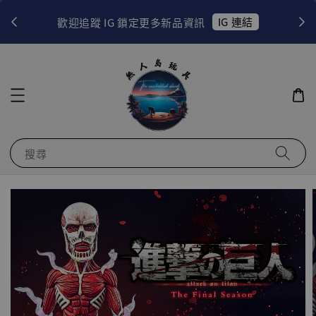
！
IG 連結
歡迎追蹤 IG 鎖定更多新品資訊
搜尋