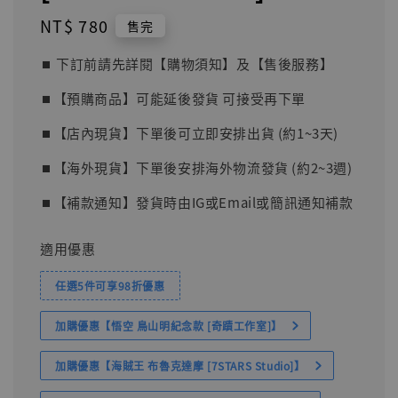
Regular
NT$ 780
售完
price
⏹︎ 下訂前請先詳閱【購物須知】及【售後服務】
⏹︎【預購商品】可能延後發貨 可接受再下單
⏹︎【店內現貨】下單後可立即安排出貨 (約1~3天)
⏹︎【海外現貨】下單後安排海外物流發貨 (約2~3週)
⏹︎【補款通知】發貨時由IG或Email或簡訊通知補款
適用優惠
任選5件可享98折優惠
加購優惠【悟空 鳥山明紀念款 [奇蹟工作室]】
加購優惠【海賊王 布魯克達摩 [7STARS Studio]】