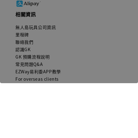
相關資訊
無人島玩具公司資訊
里程碑
聯絡我們
認識GK
GK 預購流程說明
常見問題Q&A
EZWay易利委APP教學
For overseas clients
Copyright © 2026 無人島玩具 All rights reserved | 統一編號 91582461
購物須知 (Purchase Notice)
隱私政策 (Privacy Policy)
售
|
|
後服務 (After-sales service)