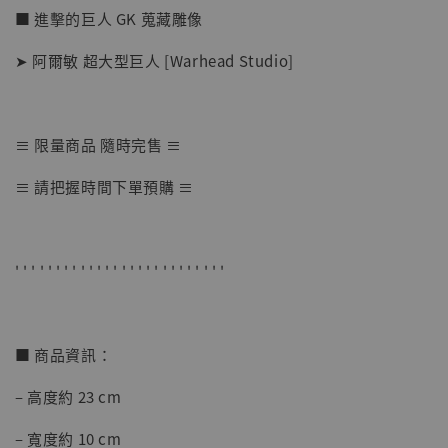
■ 進擊的巨人 GK 蒐藏雕像
➤ 阿爾敏 超大型巨人 [Warhead Studio]
≡ 限量商品 隨時完售 ≡
【店內現貨】海賊王 系列蒐藏雕像 布魯克達
≡ 請把握時間下單預購 ≡
摩 [7STARS Studio]
-
+
NT$ 1,500
NT$ 1,870
' ' ' ' ' ' ' ' ' ' ' ' ' ' ' ' ' ' ' ' ' ' ' ' ' '
加入購物車
■ 商品資訊：
– 高度約 23 cm
加購優惠【讓子彈飛 鵝城縣長 張麻子 [BK01]】
– 寬度約 10 cm