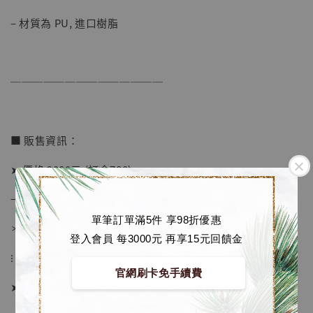
– 材質為 PU, 進口樹脂
──────────────
■ 販售資訊：
➤ 價格 2080元 (訂金780)
→ 國際運費到台後通知
單筆訂單滿5件 享98折優惠
＊運費合理 請安心選購
登入會員 每3000元 再享15元回饋金
⁝
【現貨】BJSTUDIO 1/6系列可動蒐藏人偶 讓
官網刷卡免手續費
子彈飛 鵝城縣長 張麻子 [BK01]
➤ 預購截止日：限量額滿即止
-
+
NT$ 4,980