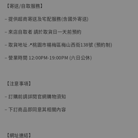
【寄送/自取服務】
– 提供超商寄送及宅配服務(含國外寄送)
– 來店自取者 請於取貨日一天前預約
– 取貨地址📍桃園市楊梅區梅山西街138號 (預約制)
– 營業時間 12:00PM-19:00PM (六日公休)
【注意事項】
– 訂購前請詳閱官網購物須知
– 下訂商品即同意其相關內容
【網址連結】