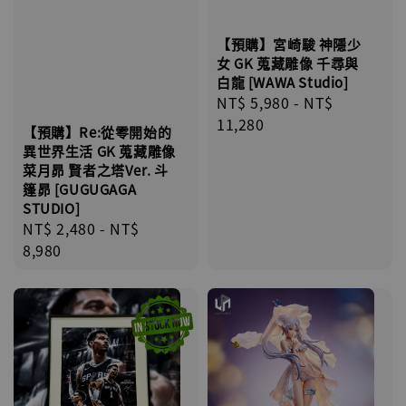
【預購】宮崎駿 神隱少
女 GK 蒐藏雕像 千尋與
白龍 [WAWA Studio]
Regular
NT$ 5,980
-
NT$
price
11,280
【預購】Re:從零開始的
異世界生活 GK 蒐藏雕像
菜月昴 賢者之塔Ver. 斗
篷昴 [GUGUGAGA
STUDIO]
Regular
NT$ 2,480
-
NT$
price
8,980