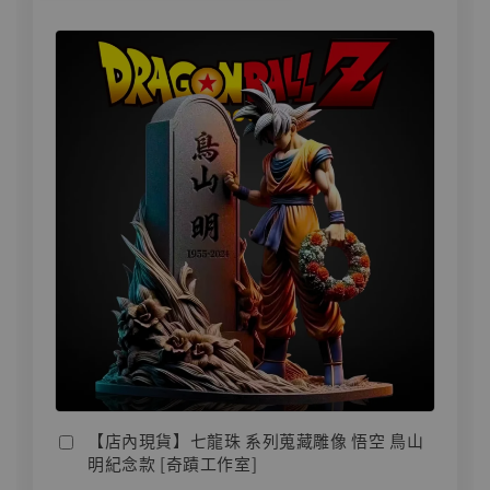
【店內現貨】七龍珠 系列蒐藏雕像 悟空 鳥山
明紀念款 [奇蹟工作室]