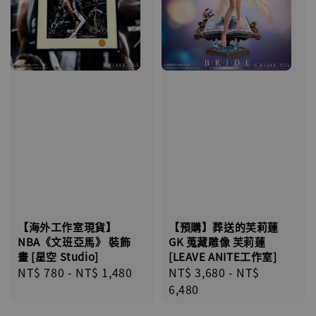
【海外工作室現貨】
【預購】葬送的芙莉蓮
NBA《文班亞馬》 裝飾
GK 蒐藏雕像 芙莉蓮
畫 [星空 Studio]
[LEAVE ANITE工作室]
Regular
NT$ 780
-
NT$ 1,480
Regular
NT$ 3,680
-
NT$
price
price
6,480