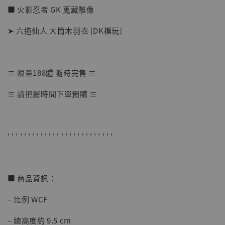
■ 火影忍者 GK 蒐藏雕像
➤ 六道仙人 大筒木羽衣 [DK模玩]
≡ 限量188體 隨時完售 ≡
【店內現貨】海賊王 系列蒐藏雕像 布魯克達
≡ 請把握時間下單預購 ≡
摩 [7STARS Studio]
-
+
NT$ 1,500
NT$ 1,870
' ' ' ' ' ' ' ' ' ' ' ' ' ' ' ' ' ' ' ' ' ' ' ' ' '
加入購物車
■ 商品資訊：
– 比例 WCF
加購優惠【讓子彈飛 鵝城縣長 張麻子 [BK01]】
– 總高度約 9.5 cm