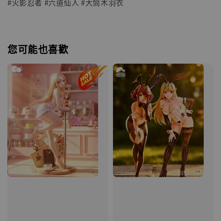
#火影忍者 #六道仙人 #大筒木羽衣
您可能也喜歡