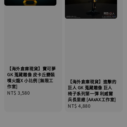
【海外倉庫現貨】寶可夢
GK 蒐藏雕像 皮卡丘變裝
噴火龍X 小比例 [無限工
【海外倉庫現貨】進擊的
作室]
巨人 GK 蒐藏雕像 巨人
Regular
NT$ 3,580
椅子系列第一彈 利威爾
price
兵長里維 [AAxAX工作室]
Regular
NT$ 4,880
price