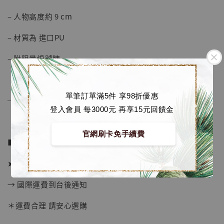
– 人物高度約 9 cm
– 材質為 進口PU
– 附限量編號牌
單筆訂單滿5件 享98折優惠
──────────────
登入會員 每3000元 再享15元回饋金
官網刷卡免手續費
■ 販售資訊：
➤ 價格 1480元 (訂金780)
→ 國際運費到台後通知
【現貨】BJSTUDIO 1/6系列可動蒐藏人偶 讓
子彈飛 鵝城縣長 張麻子 [BK01]
＊運費合理 請安心選購
-
+
NT$ 4,980