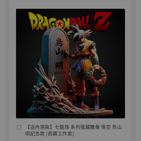
【店內現貨】七龍珠 系列蒐藏雕像 悟空 鳥山
明紀念款 [奇蹟工作室]