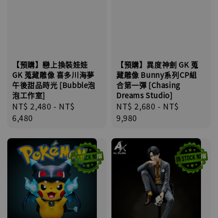
【預購】戀上換裝娃娃
【預購】異度神劍 GK 蒐
GK 蒐藏雕像 喜多川海夢
藏雕像 Bunny系列CP組
午後甜品時光 [Bubble泡
合第一彈 [Chasing
泡工作室]
Dreams Studio]
Regular
NT$ 2,480
-
NT$
Regular
NT$ 2,680
-
NT$
price
6,480
price
9,980