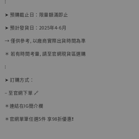
⁝
NT$ 5,300
➤ 預購截止日：限量額滿即止
加入購物車
➤ 預計發貨日：2025年4-6月
→ 僅供參考, 以廠商實際出貨時間為準
＊ 若有時間考量, 請至官網現貨區選購
⁝
➤ 訂購方式：
– 至官網下單 🔗
＊連結在IG簡介欄
＊官網單筆任選5件 享98折優惠❗️