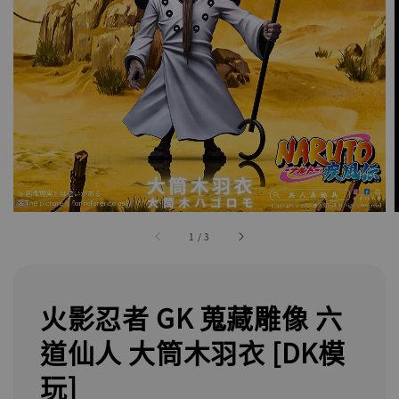
1
/
3
火影忍者 GK 蒐藏雕像 六
道仙人 大筒木羽衣 [DK模
玩]