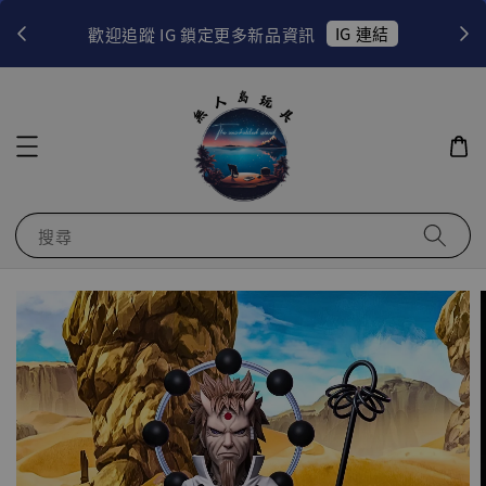
！
IG 連結
歡迎追蹤 IG 鎖定更多新品資訊
搜尋