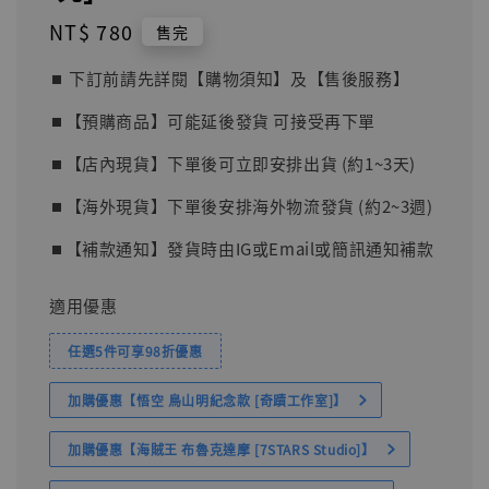
Regular
NT$ 780
售完
price
⏹︎ 下訂前請先詳閱【購物須知】及【售後服務】
⏹︎【預購商品】可能延後發貨 可接受再下單
⏹︎【店內現貨】下單後可立即安排出貨 (約1~3天)
⏹︎【海外現貨】下單後安排海外物流發貨 (約2~3週)
⏹︎【補款通知】發貨時由IG或Email或簡訊通知補款
適用優惠
任選5件可享98折優惠
加購優惠【悟空 鳥山明紀念款 [奇蹟工作室]】
加購優惠【海賊王 布魯克達摩 [7STARS Studio]】