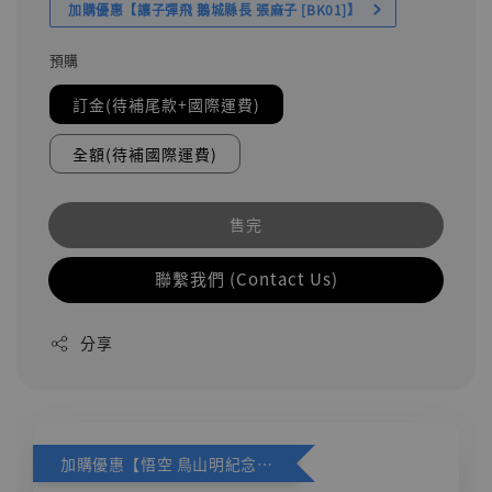
加購優惠【讓子彈飛 鵝城縣長 張麻子 [BK01]】
預購
訂金(待補尾款+國際運費)
全額(待補國際運費)
售完
聯繫我們 (Contact Us)
分享
加購優惠【悟空 鳥山明紀念款 [奇蹟工作室]】