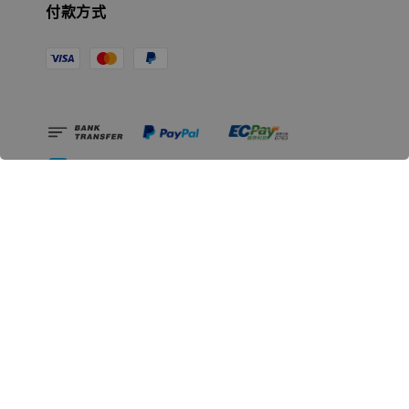
付款方式
相關資訊
無人島玩具公司資訊
里程碑
聯絡我們
認識GK
GK 預購流程說明
常見問題Q&A
EZWay易利委APP教學
For overseas clients