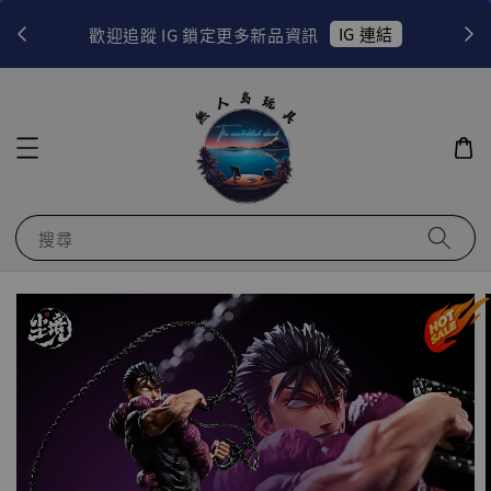
！
IG 連結
歡迎追蹤 IG 鎖定更多新品資訊
搜尋