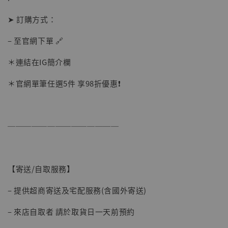
➤ 訂購方式：
– 至官網下單 🔗
＊連結在IG簡介欄
＊官網單筆任選5件 享98折優惠❗️
──────────────
【寄送/自取服務】
– 提供超商寄送及宅配服務(含國外寄送)
– 來店自取者 請於取貨日一天前預約