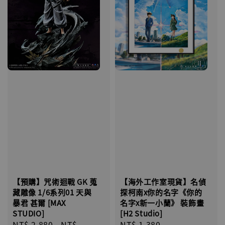
【海外工作室現貨】名偵
【預購】咒術迴戰 GK 蒐
探柯南x你的名字《你的
藏雕像 1/6系列01 天與
名字x新一小蘭》 裝飾畫
暴君 甚爾 [MAX
[H2 Studio]
STUDIO]
Regular
NT$ 1,380
Regular
NT$ 2,880
-
NT$