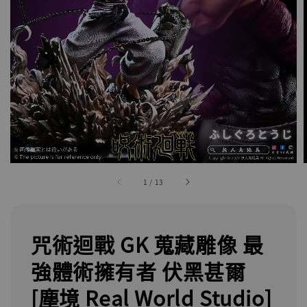
1
/
13
咒術迴戰 GK 蒐藏雕像 最
強體術擁有者 伏黑甚爾
[塵境 Real World Studio]