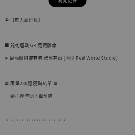
瀏覽更多
🏝【無人島玩具】
■ 咒術迴戰 GK 蒐藏雕像
➤ 最強體術擁有者 伏黑甚爾 [塵境 Real World Studio]
≡ 限量288體 隨時結單 ≡
【店內現貨】七龍珠 系列蒐藏雕像 悟空 鳥山
≡ 請把握時間下單預購 ≡
明紀念款 [奇蹟工作室]
-
+
NT$ 4,280
NT$ 5,580
' ' ' ' ' ' ' ' ' ' ' ' ' ' ' ' ' ' ' ' ' ' ' ' ' '