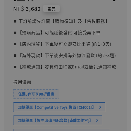
Regular
NT$ 3,680
售完
price
⏹︎ 下訂前請先詳閱【購物須知】及【售後服務】
⏹︎【預購商品】可能延後發貨 可接受再下單
⏹︎【店內現貨】下單後可立即安排出貨 (約1~3天)
⏹︎【海外現貨】下單後安排海外物流發貨 (約2~3週)
⏹︎【補款通知】發貨時由IG或Email或簡訊通知補款
適用優惠
任選5件可享98折優惠
加購優惠【Competitive Toys 梅西 [CM001]】
加購優惠【悟空 鳥山明紀念款 [奇蹟工作室]】