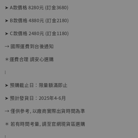
➤ A款價格 8280元 (訂金3680)
➤ B款價格 4880元 (訂金2180)
➤ C款價格 2480元 (訂金1180)
→ 國際運費到台後通知
＊運費合理 請安心選購
⁝
➤ 預購截止日：限量額滿即止
【現貨】BJSTUDIO 1/6系列可動蒐藏人偶 讓
➤ 預計發貨日：2025年4-6月
子彈飛 鵝城縣長 張麻子 [BK01]
-
+
NT$ 4,980
→ 僅供參考, 以廠商實際出貨時間為準
NT$ 5,300
＊ 若有時間考量, 請至官網現貨區選購
加入購物車
⁝