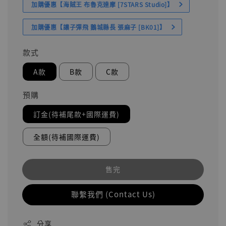
加購優惠【海賊王 布魯克達摩 [7STARS Studio]】
加購優惠【讓子彈飛 鵝城縣長 張麻子 [BK01]】
款式
A款
B款
C款
預購
訂金(待補尾款+國際運費)
全額(待補國際運費)
售完
聯繫我們 (Contact Us)
分享