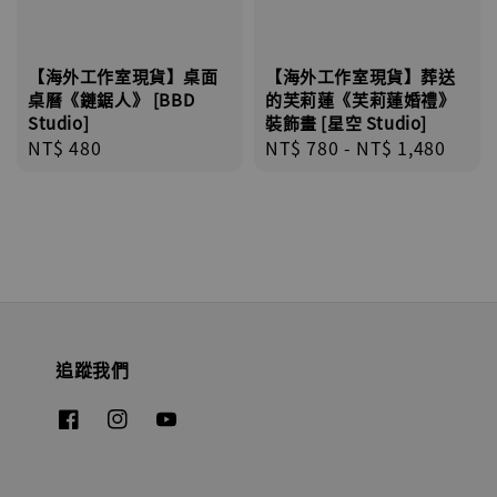
【海外工作室現貨】桌面
【海外工作室現貨】葬送
桌曆《鏈鋸人》 [BBD
的芙莉蓮《芙莉蓮婚禮》
Studio]
裝飾畫 [星空 Studio]
Regular
NT$ 480
Regular
NT$ 780
-
NT$ 1,480
price
price
追蹤我們