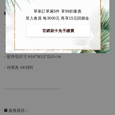
單筆訂單滿5件 享98折優惠
■ 商品資訊：
登入會員 每3000元 再享15元回饋金
【店內現貨】海賊王 系列蒐藏雕像 布魯克達
– 比例 1/6
摩 [7STARS Studio]
官網刷卡免手續費
-
+
– 基礎版尺寸 H28*W22*D21 cm
NT$ 1,500
NT$ 1,870
– 高配版尺寸 H35*W32*D31 cm
– 配件包尺寸 H14*W13*D10 cm
加入購物車
– 材質為 GK材料
加購優惠【讓子彈飛 鵝城縣長 張麻子 [BK01]】
──────────────
■ 販售資訊：