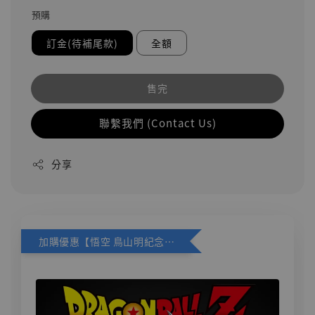
預購
訂金(待補尾款)
全額
售完
聯繫我們 (Contact Us)
分享
加購優惠【悟空 鳥山明紀念款 [奇蹟工作室]】