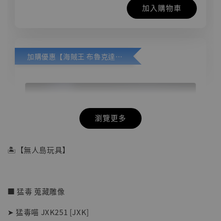
加入購物車
加購優惠【海賊王 布魯克達摩 [7STARS Studio]】
瀏覽更多
🏝【無人島玩具】
■ 猛毒 蒐藏雕像
➤ 猛毒喵 JXK251 [JXK]