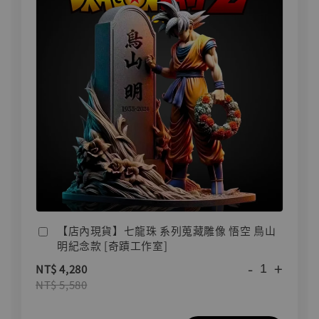
【店內現貨】七龍珠 系列蒐藏雕像 悟空 鳥山
明紀念款 [奇蹟工作室]
-
+
NT$ 4,280
NT$ 5,580