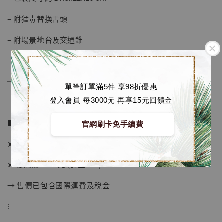
– 附猛毒替換舌頭
– 附場景地台及交通錐
──────────────
單筆訂單滿5件 享98折優惠
登入會員 每3000元 再享15元回饋金
■ 販售資訊：
官網刷卡免手續費
➤ 建議售價 2500元
【現貨】BJSTUDIO 1/6系列可動蒐藏人偶 讓
子彈飛 鵝城縣長 張麻子 [BK01]
➤ 優惠價 1950元 (訂金500)
-
+
NT$ 4,980
→ 售價已包含國際運費及稅金
NT$ 5,300
⁝