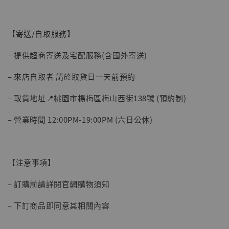
【寄送/自取服務】
– 提供超商寄送及宅配服務(含國外寄送)
– 來店自取者 請於取貨日一天前預約
– 取貨地址📍桃園市楊梅區梅山西街138號 (預約制)
– 營業時間 12:00PM-19:00PM (六日公休)
【注意事項】
– 訂購前請詳閱官網購物須知
– 下訂商品即同意其相關內容