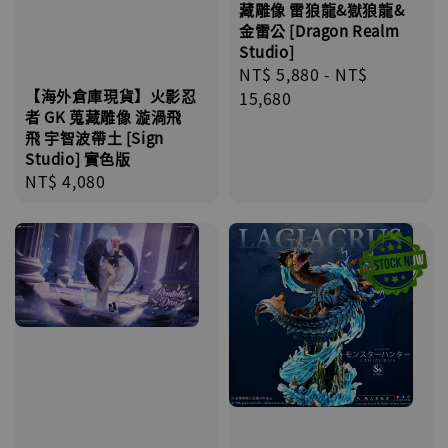
藏雕像 雷狼龍&獄狼龍&
金雷公 [Dragon Realm
Studio]
Regular
NT$ 5,880
-
NT$
【海外倉庫現貨】火影忍
price
15,680
者 GK 蒐藏雕像 漩渦飛
飛 宇智波帶土 [Sign
Studio] 實色版
Regular
NT$ 4,080
price