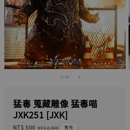
1
/
17
猛毒 蒐藏雕像 猛毒喵
JXK251 [JXK]
Sale
NT$ 500
Regular
售完
NT$ 2,500