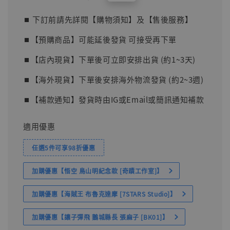
price
price
⏹︎ 下訂前請先詳閱【購物須知】及【售後服務】
⏹︎【預購商品】可能延後發貨 可接受再下單
⏹︎【店內現貨】下單後可立即安排出貨 (約1~3天)
⏹︎【海外現貨】下單後安排海外物流發貨 (約2~3週)
⏹︎【補款通知】發貨時由IG或Email或簡訊通知補款
適用優惠
任選5件可享98折優惠
加購優惠【悟空 鳥山明紀念款 [奇蹟工作室]】
加購優惠【海賊王 布魯克達摩 [7STARS Studio]】
加購優惠【讓子彈飛 鵝城縣長 張麻子 [BK01]】