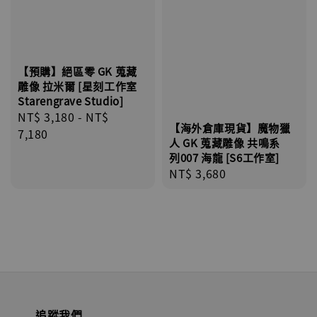
【預購】絕區零 GK 蒐藏
雕像 拉米爾 [星刻工作室
Starengrave Studio]
Regular
NT$ 3,180
-
NT$
【海外倉庫現貨】魔物獵
price
7,180
人 GK 蒐藏雕像 共鳴系
列007 海龍 [S6工作室]
Regular
NT$ 3,680
price
追蹤我們