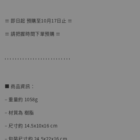
≡ 即日起 預購至10月17日止 ≡
【店內現貨】海賊王 系列蒐藏雕像 布魯克達
≡ 請把握時間下單預購 ≡
摩 [7STARS Studio]
-
+
NT$ 1,500
NT$ 1,870
' ' ' ' ' ' ' ' ' ' ' ' ' ' ' ' ' ' ' ' ' ' ' ' ' '
加入購物車
■ 商品資訊：
– 重量約 1058g
加購優惠【讓子彈飛 鵝城縣長 張麻子 [BK01]】
– 材質為 樹脂
– 尺寸約 14.5x10x16 cm
– 包裝尺寸約 24.5x22x16 cm