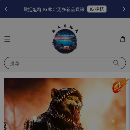
！
IG 連結
歡迎追蹤 IG 鎖定更多新品資訊
搜尋