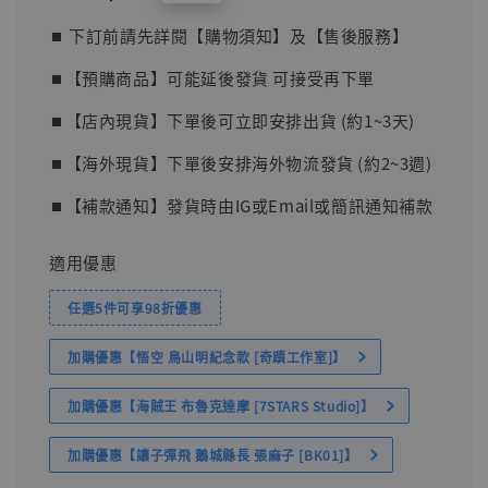
price
⏹︎ 下訂前請先詳閱【購物須知】及【售後服務】
⏹︎【預購商品】可能延後發貨 可接受再下單
⏹︎【店內現貨】下單後可立即安排出貨 (約1~3天)
⏹︎【海外現貨】下單後安排海外物流發貨 (約2~3週)
⏹︎【補款通知】發貨時由IG或Email或簡訊通知補款
適用優惠
任選5件可享98折優惠
加購優惠【悟空 鳥山明紀念款 [奇蹟工作室]】
加購優惠【海賊王 布魯克達摩 [7STARS Studio]】
加購優惠【讓子彈飛 鵝城縣長 張麻子 [BK01]】