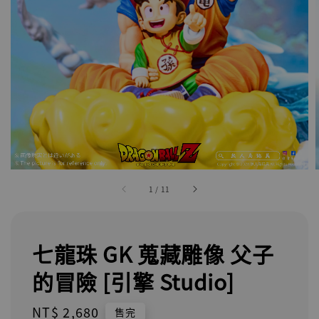
1
/
11
七龍珠 GK 蒐藏雕像 父子
的冒險 [引擎 Studio]
Regular
NT$ 2,680
售完