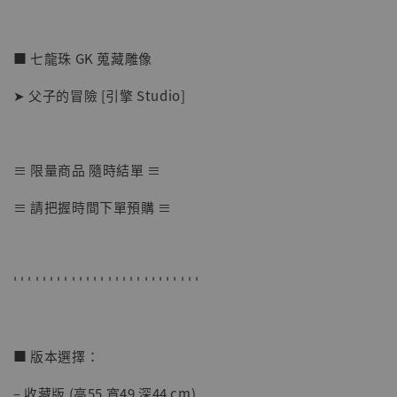
■ 七龍珠 GK 蒐藏雕像
➤ 父子的冒險 [引擎 Studio]
≡ 限量商品 隨時結單 ≡
【店內現貨】海賊王 系列蒐藏雕像 布魯克達
≡ 請把握時間下單預購 ≡
摩 [7STARS Studio]
-
+
NT$ 1,500
NT$ 1,870
' ' ' ' ' ' ' ' ' ' ' ' ' ' ' ' ' ' ' ' ' ' ' ' ' '
加入購物車
■ 版本選擇：
– 收藏版 (高55 寬49 深44 cm)