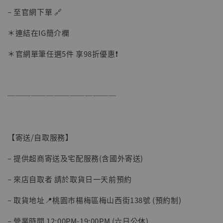
– 至官網下單 🔗
＊連結在IG簡介欄
＊官網單筆任選5件 享98折優惠❗️
──────────────
【寄送/自取服務】
– 提供超商寄送及宅配服務(含國外寄送)
– 來店自取者 請於取貨日一天前預約
– 取貨地址📍桃園市楊梅區梅山西街138號 (預約制)
– 營業時間 12:00PM-19:00PM (六日公休)