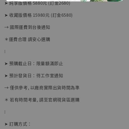
子彈飛 鵝城縣長 張麻子 [BK01]
➤ 純享版價格 5880元 (訂金2680)
-
+
NT$ 4,980
➤ 收藏版價格 15980元 (訂金6580)
NT$ 5,300
→ 國際運費到台後通知
加入購物車
＊運費合理 請安心選購
⁝
➤ 預購截止日：限量額滿即止
➤ 預計發貨日：待工作室通知
→ 僅供參考, 以廠商實際出貨時間為準
＊ 若有時間考量, 請至官網現貨區選購
⁝
➤ 訂購方式：