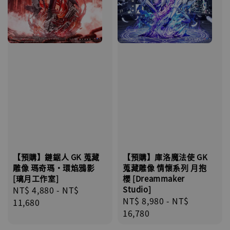
【預購】鏈鋸人 GK 蒐藏
【預購】庫洛魔法使 GK
雕像 瑪奇瑪·環焰鴉影
蒐藏雕像 情懷系列 月抱
[璃月工作室]
櫻 [Dreammaker
Regular
NT$ 4,880
-
NT$
Studio]
Regular
NT$ 8,980
-
NT$
price
11,680
price
16,780