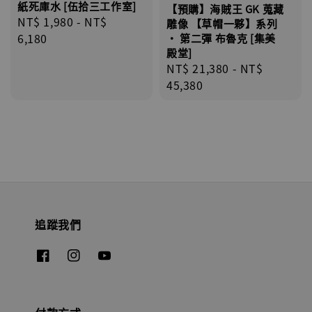
紙死庫水 [伍拾三工作室]
【預購】海賊王 GK 蒐藏
Regular
NT$ 1,980
-
NT$
雕像 【草帽一夥】系列
price
6,180
· 第二彈 布魯克 [集美
殿堂]
Regular
NT$ 21,380
-
NT$
price
45,380
追蹤我們