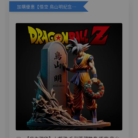
加購優惠【悟空 鳥山明紀念款 [奇蹟工作室]】