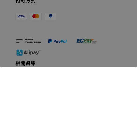
付款方式
相關資訊
無人島玩具公司資訊
里程碑
聯絡我們
認識GK
GK 預購流程說明
常見問題Q&A
EZWay易利委APP教學
For overseas clients