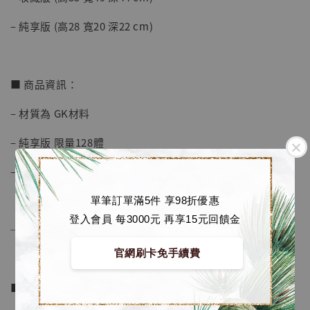
加購優惠【讓子彈飛 鵝城縣長 張麻子 [BK01]】
– 純享版 (高28 寬20 深22 cm)
■ 商品資訊：
– 材質為 GK材料
– 純享版 限量128體
– 收藏版 限量88體
單筆訂單滿5件 享98折優惠
登入會員 每3000元 再享15元回饋金
──────────────
官網刷卡免手續費
■ 販售資訊：
【現貨】BJSTUDIO 1/6系列可動蒐藏人偶 讓