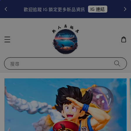
！
IG 連結
歡迎追蹤 IG 鎖定更多新品資訊
搜尋