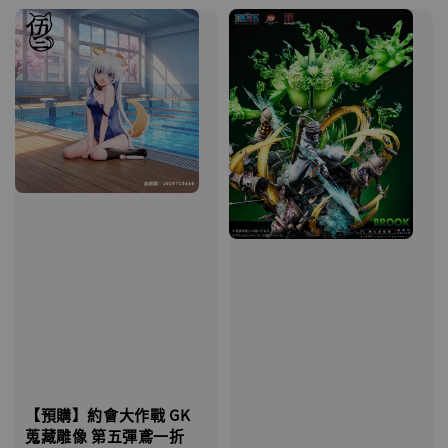
【預購】約會大作戰 GK
蒐藏雕像 第五彈鳶一折