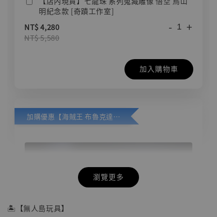
【店內現貨】七龍珠 系列蒐藏雕像 悟空 鳥山
明紀念款 [奇蹟工作室]
-
+
NT$ 4,280
NT$ 5,580
加入購物車
加購優惠【海賊王 布魯克達摩 [7STARS Studio]】
瀏覽更多
🏝【無人島玩具】