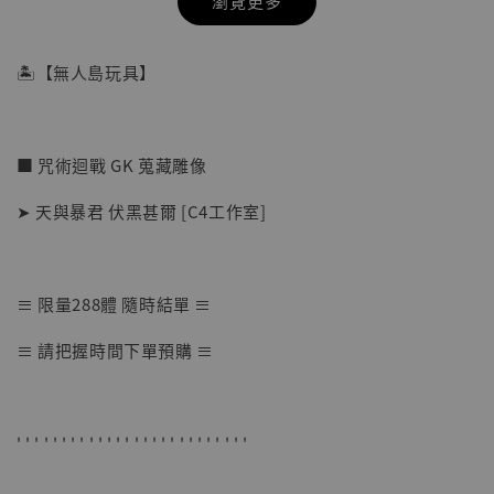
瀏覽更多
🏝【無人島玩具】
■ 咒術迴戰 GK 蒐藏雕像
➤ 天與暴君 伏黑甚爾 [C4工作室]
≡ 限量288體 隨時結單 ≡
【店內現貨】七龍珠 系列蒐藏雕像 悟空 鳥山
≡ 請把握時間下單預購 ≡
明紀念款 [奇蹟工作室]
-
+
NT$ 4,280
NT$ 5,580
' ' ' ' ' ' ' ' ' ' ' ' ' ' ' ' ' ' ' ' ' ' ' ' ' '