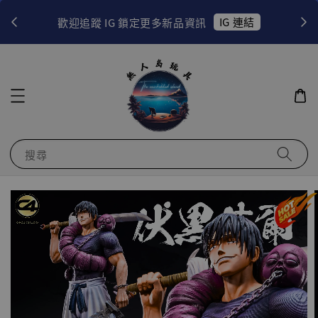
！
IG 連結
歡迎追蹤 IG 鎖定更多新品資訊
搜尋