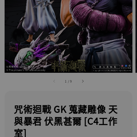
1
/
9
咒術迴戰 GK 蒐藏雕像 天
與暴君 伏黑甚爾 [C4工作
室]