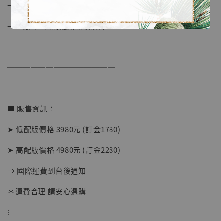
– 人物可單獨站立
– 人物與地台為隱藏磁吸設計
【店內現貨】海賊王 系列蒐藏雕像 布魯克達
摩 [7STARS Studio]
-
+
──────────────
NT$ 1,500
NT$ 1,870
■ 販售資訊：
加入購物車
➤ 低配版價格 3980元 (訂金1780)
➤ 高配版價格 4980元 (訂金2280)
加購優惠【讓子彈飛 鵝城縣長 張麻子 [BK01]】
→ 國際運費到台後通知
＊運費合理 請安心選購
⁝