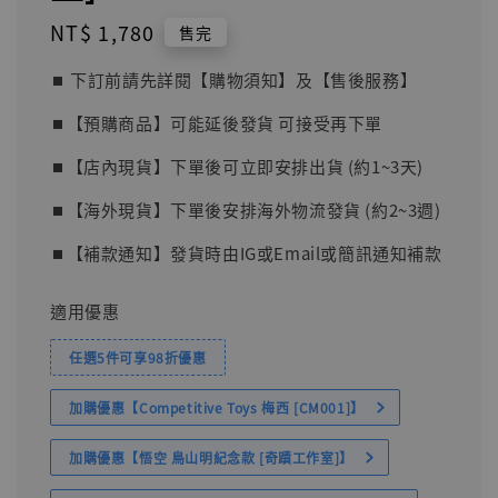
Regular
NT$ 1,780
售完
price
⏹︎ 下訂前請先詳閱【購物須知】及【售後服務】
⏹︎【預購商品】可能延後發貨 可接受再下單
⏹︎【店內現貨】下單後可立即安排出貨 (約1~3天)
⏹︎【海外現貨】下單後安排海外物流發貨 (約2~3週)
⏹︎【補款通知】發貨時由IG或Email或簡訊通知補款
適用優惠
任選5件可享98折優惠
加購優惠【Competitive Toys 梅西 [CM001]】
加購優惠【悟空 鳥山明紀念款 [奇蹟工作室]】