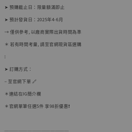
➤ 預購截止日：限量額滿即止
➤ 預計發貨日：2025年4-6月
→ 僅供參考, 以廠商實際出貨時間為準
＊ 若有時間考量, 請至官網現貨區選購
⁝
➤ 訂購方式：
– 至官網下單 🔗
【現貨】BJSTUDIO 1/6系列可動蒐藏人偶 讓
＊連結在IG簡介欄
子彈飛 鵝城縣長 張麻子 [BK01]
-
+
NT$ 4,980
＊官網單筆任選5件 享98折優惠❗️
NT$ 5,300
加入購物車
──────────────