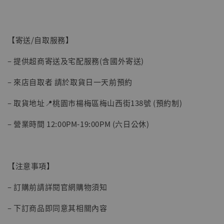
【寄送/自取服務】
– 提供超商寄送及宅配服務(含國外寄送)
– 來店自取者 請於取貨日一天前預約
– 取貨地址📍桃園市楊梅區梅山西街138號 (預約制)
– 營業時間 12:00PM-19:00PM (六日公休)
【注意事項】
– 訂購前請詳閱官網購物須知
– 下訂商品即同意其相關內容