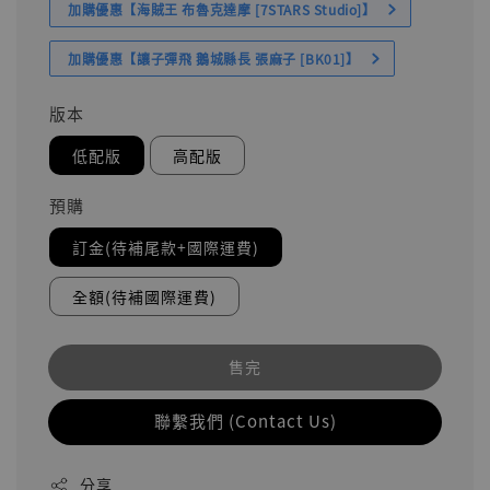
加購優惠【海賊王 布魯克達摩 [7STARS Studio]】
加購優惠【讓子彈飛 鵝城縣長 張麻子 [BK01]】
版本
低配版
高配版
預購
訂金(待補尾款+國際運費)
全額(待補國際運費)
售完
聯繫我們 (Contact Us)
分享