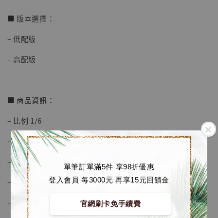
加入購物車
■ 版本選擇：
– 低配版
加購優惠【海賊王 布魯克達摩 [7STARS Studio]】
– 高配版
■ 商品資訊：
– 比例 1/6
– 低配版尺寸約 高32.5 寬20.4 深20.4 cm
– 高配版尺寸約 高37.5 寬20.4 深24 cm
單筆訂單滿5件 享98折優惠
登入會員 每3000元 再享15元回饋金
– 材質為 PU, 樹脂
– 附銘牌
官網刷卡免手續費