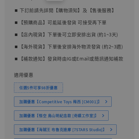
price
⏹︎ 下訂前請先詳閱【購物須知】及【售後服務】
⏹︎【預購商品】可能延後發貨 可接受再下單
⏹︎【店內現貨】下單後可立即安排出貨 (約1~3天)
⏹︎【海外現貨】下單後安排海外物流發貨 (約2~3週)
⏹︎【補款通知】發貨時由IG或Email或簡訊通知補款
適用優惠
任選5件可享98折優惠
加購優惠【Competitive Toys 梅西 [CM001]】
加購優惠【悟空 鳥山明紀念款 [奇蹟工作室]】
加購優惠【海賊王 布魯克達摩 [7STARS Studio]】