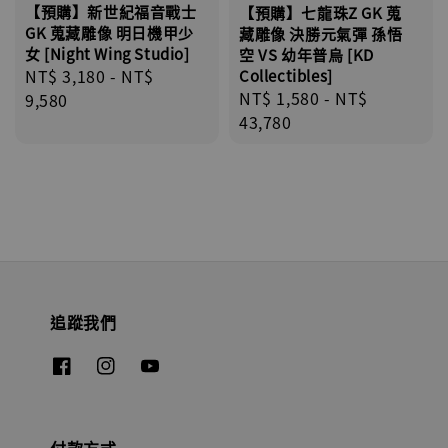
【預購】新世紀福音戰士
【預購】七龍珠Z GK 蒐
GK 蒐藏雕像 明日機甲少
藏雕像 決勝元氣彈 孫悟
女 [Night Wing Studio]
空 VS 幼年普烏 [KD
Regular
NT$ 3,180
-
NT$
Collectibles]
Regular
NT$ 1,580
-
NT$
price
9,580
price
43,780
追蹤我們