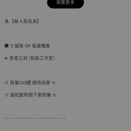
瀏覽更多
🏝【無人島玩具】
■ 七龍珠 GK 蒐藏雕像
➤ 勇者之劍 [影跡工作室]
≡ 限量268體 隨時結單 ≡
【店內現貨】七龍珠 系列蒐藏雕像 悟空 鳥山
≡ 請把握時間下單預購 ≡
明紀念款 [奇蹟工作室]
-
+
NT$ 4,280
NT$ 5,580
' ' ' ' ' ' ' ' ' ' ' ' ' ' ' ' ' ' ' ' ' ' ' ' ' '