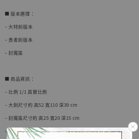
加入購物車
■ 版本選擇：
– 大特劍版本
加購優惠【海賊王 布魯克達摩 [7STARS Studio]】
– 勇者劍版本
– 封魔笛
■ 商品資訊：
– 比例 1/1 真實比例
– 大劍尺寸約 高52 寬110 深39 cm
– 封魔笛尺寸約 高25 寬20 深15 cm
– 材質為 進口樹脂, PU