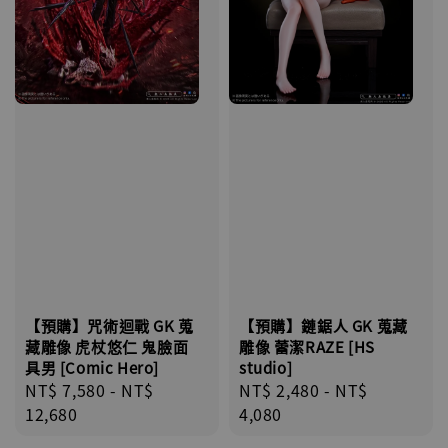
【預購】鏈鋸人 GK 蒐藏
【預購】咒術迴戰 GK 蒐
雕像 蕾潔RAZE [HS
藏雕像 虎杖悠仁 鬼臉面
studio]
具男 [Comic Hero]
Regular
NT$ 2,480
-
NT$
Regular
NT$ 7,580
-
NT$
price
4,080
price
12,680