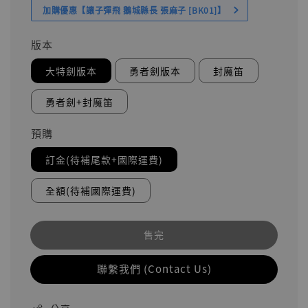
加購優惠【讓子彈飛 鵝城縣長 張麻子 [BK01]】
版本
大特劍版本
勇者劍版本
封魔笛
勇者劍+封魔笛
預購
訂金(待補尾款+國際運費)
全額(待補國際運費)
售完
聯繫我們 (Contact Us)