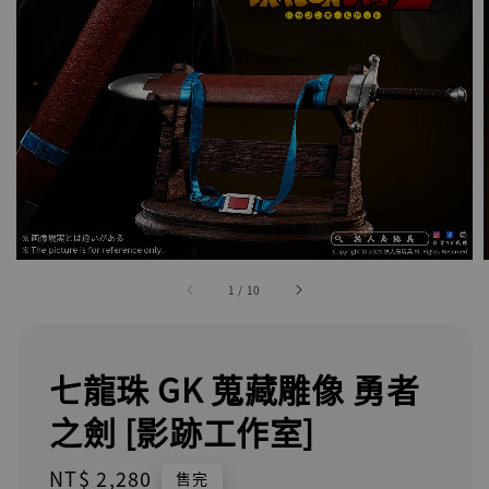
1
/
10
七龍珠 GK 蒐藏雕像 勇者
之劍 [影跡工作室]
Regular
NT$ 2,280
售完