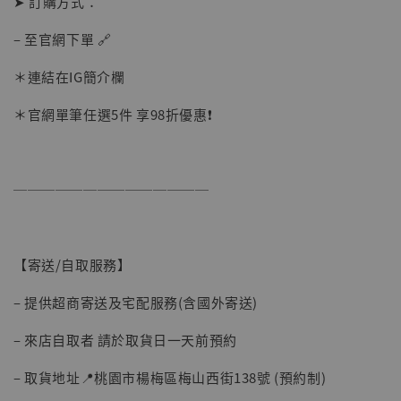
➤ 訂購方式：
– 至官網下單 🔗
＊連結在IG簡介欄
＊官網單筆任選5件 享98折優惠❗️
──────────────
【寄送/自取服務】
– 提供超商寄送及宅配服務(含國外寄送)
– 來店自取者 請於取貨日一天前預約
– 取貨地址📍桃園市楊梅區梅山西街138號 (預約制)