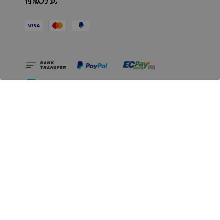
付款方式
相關資訊
無人島玩具公司資訊
里程碑
聯絡我們
認識GK
GK 預購流程說明
常見問題Q&A
EZWay易利委APP教學
For overseas clients