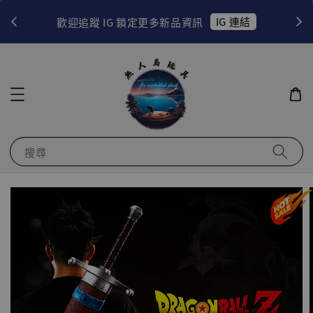
！
IG 連結
歡迎追蹤 IG 鎖定更多新品資訊
搜尋