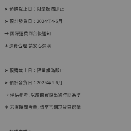
➤ 預購截止日：限量額滿即止
➤ 預計發貨日：2024年4-6月
→ 國際運費到台後通知
＊運費合理 請安心選購
⁝
➤ 預購截止日：限量額滿即止
➤ 預計發貨日：2025年4-6月
【現貨】BJSTUDIO 1/6系列可動蒐藏人偶 讓
→ 僅供參考, 以廠商實際出貨時間為準
子彈飛 鵝城縣長 張麻子 [BK01]
-
+
NT$ 4,980
＊ 若有時間考量, 請至官網現貨區選購
NT$ 5,300
⁝
加入購物車