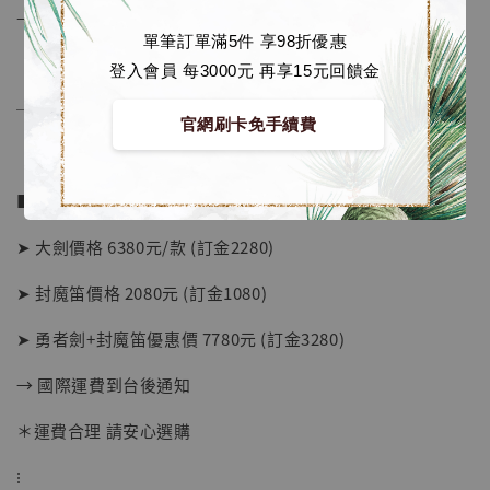
– 附人物立牌
單筆訂單滿5件 享98折優惠
登入會員 每3000元 再享15元回饋金
【店內現貨】海賊王 系列蒐藏雕像 布魯克達
──────────────
摩 [7STARS Studio]
官網刷卡免手續費
-
+
NT$ 1,500
NT$ 1,870
■ 販售資訊：
➤ 大劍價格 6380元/款 (訂金2280)
加入購物車
➤ 封魔笛價格 2080元 (訂金1080)
➤ 勇者劍+封魔笛優惠價 7780元 (訂金3280)
加購優惠【讓子彈飛 鵝城縣長 張麻子 [BK01]】
→ 國際運費到台後通知
＊運費合理 請安心選購
⁝