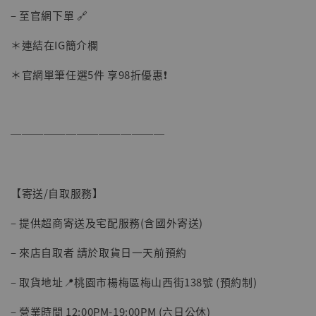
– 至官網下單 🔗
＊連結在IG簡介欄
＊官網單筆任選5件 享98折優惠❗️
──────────────
【現貨】BJSTUDIO 1/6系列可動蒐藏人偶 讓
子彈飛 鵝城縣長 張麻子 [BK01]
-
+
NT$ 4,980
【寄送/自取服務】
NT$ 5,300
– 提供超商寄送及宅配服務(含國外寄送)
加入購物車
– 來店自取者 請於取貨日一天前預約
– 取貨地址📍桃園市楊梅區梅山西街138號 (預約制)
– 營業時間 12:00PM-19:00PM (六日公休)