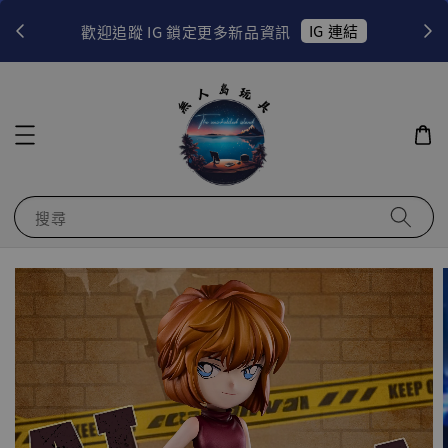
！
IG 連結
歡迎追蹤 IG 鎖定更多新品資訊
搜尋