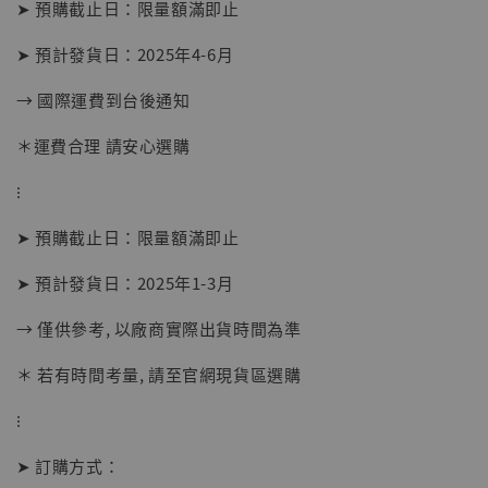
➤ 預購截止日：限量額滿即止
摩 [7STARS Studio]
-
+
➤ 預計發貨日：2025年4-6月
NT$ 1,500
NT$ 1,870
→ 國際運費到台後通知
＊運費合理 請安心選購
加入購物車
⁝
➤ 預購截止日：限量額滿即止
加購優惠【讓子彈飛 鵝城縣長 張麻子 [BK01]】
➤ 預計發貨日：2025年1-3月
→ 僅供參考, 以廠商實際出貨時間為準
＊ 若有時間考量, 請至官網現貨區選購
⁝
➤ 訂購方式：