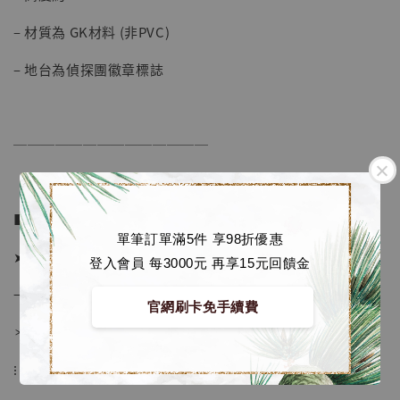
加購優惠【海賊王 布魯克達摩 [7STARS Studio]】
– 材質為 GK材料 (非PVC)
– 地台為偵探團徽章標誌
──────────────
■ 販售資訊：
單筆訂單滿5件 享98折優惠
➤ 價格 2080元 (訂金980)
登入會員 每3000元 再享15元回饋金
→ 國際運費到台後通知
官網刷卡免手續費
＊運費合理 請安心選購
⁝
【店內現貨】海賊王 系列蒐藏雕像 布魯克達