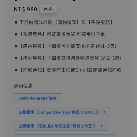
Regular
NT$ 980
售完
price
⏹︎ 下訂前請先詳閱【購物須知】及【售後服務】
⏹︎【預購商品】可能延後發貨 可接受再下單
⏹︎【店內現貨】下單後可立即安排出貨 (約1~3天)
⏹︎【海外現貨】下單後安排海外物流發貨 (約2~3週)
⏹︎【補款通知】發貨時由IG或Email或簡訊通知補款
適用優惠
任選5件可享98折優惠
加購優惠【Competitive Toys 梅西 [CM001]】
加購優惠【悟空 鳥山明紀念款 [奇蹟工作室]】