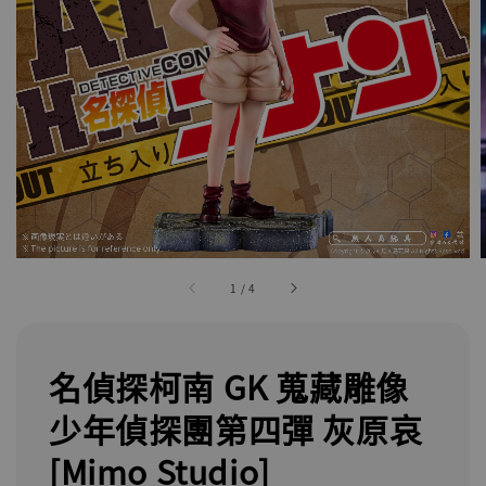
1
/
4
名偵探柯南 GK 蒐藏雕像
少年偵探團第四彈 灰原哀
[Mimo Studio]