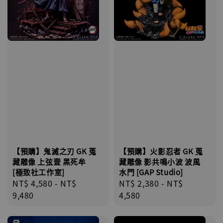
【預購】鬼滅之刃 GK 蒐
【預購】火影忍者 GK 蒐
藏雕像 上弦壹 黑死牟
藏雕像 影共鳴小波 波風
[極致社工作室]
水門 [GAP Studio]
Regular
NT$ 4,580
-
NT$
Regular
NT$ 2,380
-
NT$
price
9,480
price
4,580