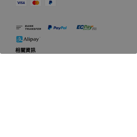
相關資訊
無人島玩具公司資訊
里程碑
聯絡我們
認識GK
GK 預購流程說明
常見問題Q&A
EZWay易利委APP教學
For overseas clients