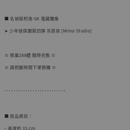
■ 名偵探柯南 GK 蒐藏雕像
➤ 少年偵探團第四彈 灰原哀 [Mimo Studio]
≡ 限量288體 隨時完售 ≡
【店內現貨】七龍珠 系列蒐藏雕像 悟空 鳥山
≡ 請把握時間下單預購 ≡
明紀念款 [奇蹟工作室]
-
+
NT$ 4,280
NT$ 5,580
' ' ' ' ' ' ' ' ' ' ' ' ' ' ' ' ' ' ' ' ' ' ' ' ' '
加入購物車
■ 商品資訊：
– 高度約 15 cm