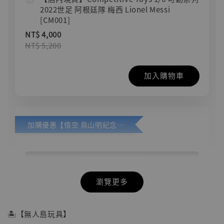
2022世足 阿根廷隊 梅西 Lionel Messi
[CM001]
NT$ 4,000
NT$ 5,200
加入購物車
加購優惠【悟空 鳥山明紀念款 [奇蹟工作室]】
瀏覽更多
🏝【無人島玩具】