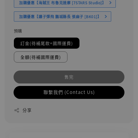
加購優惠【海賊王 布魯克達摩 [7STARS Studio]】
加購優惠【讓子彈飛 鵝城縣長 張麻子 [BK01]】
預購
訂金(待補尾款+國際運費)
全額(待補國際運費)
售完
聯繫我們 (Contact Us)
分享