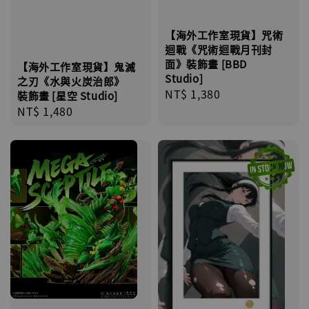
【海外工作室現貨】咒術
迴戰《咒術迴戰月刊封
面》裝飾畫 [BBD
【海外工作室現貨】鬼滅
Studio]
之刃《水與火炭治郎》
Regular
NT$ 1,380
裝飾畫 [星空 Studio]
price
Regular
NT$ 1,480
price