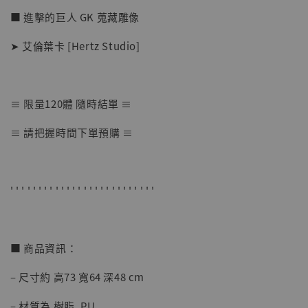
■ 進擊的巨人 GK 蒐藏雕像
➤ 艾倫葉卡 [Hertz Studio]
≡ 限量120體 隨時結單 ≡
【店內現貨】七龍珠 系列蒐藏雕像 悟空 鳥山
≡ 請把握時間下單預購 ≡
明紀念款 [奇蹟工作室]
-
+
NT$ 4,280
NT$ 5,580
' ' ' ' ' ' ' ' ' ' ' ' ' ' ' ' ' ' ' ' ' ' ' ' ' '
加入購物車
■ 商品資訊：
– 尺寸約 高73 寬64 深48 cm
加購優惠【海賊王 布魯克達摩 [7STARS Studio]】
– 材質為 樹脂, PU