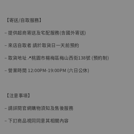
【寄送/自取服務】
– 提供超商寄送及宅配服務(含國外寄送)
– 來店自取者 請於取貨日一天前預約
【現貨】BJSTUDIO 1/6系列可動蒐藏人偶 讓
– 取貨地址📍桃園市楊梅區梅山西街138號 (預約制)
子彈飛 鵝城縣長 張麻子 [BK01]
-
+
NT$ 4,980
– 營業時間 12:00PM-19:00PM (六日公休)
NT$ 5,300
加入購物車
【注意事項】
– 請詳閱官網購物須知及售後服務
– 下訂商品視同同意其相關內容