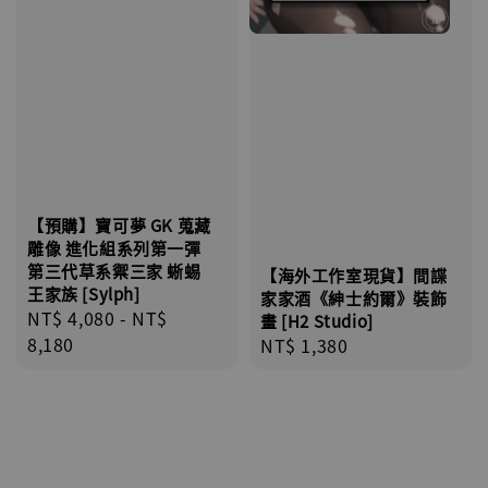
【預購】寶可夢 GK 蒐藏
雕像 進化組系列第一彈
第三代草系禦三家 蜥蜴
【海外工作室現貨】間諜
王家族 [Sylph]
家家酒《紳士約爾》裝飾
Regular
NT$ 4,080
-
NT$
畫 [H2 Studio]
price
8,180
Regular
NT$ 1,380
price