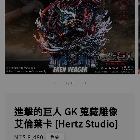
1
/
15
進擊的巨人 GK 蒐藏雕像
艾倫葉卡 [Hertz Studio]
Regular
NT$ 8,480
售完