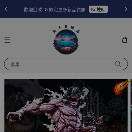
！
IG 連結
歡迎追蹤 IG 鎖定更多新品資訊
搜尋