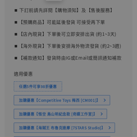
price
⏹︎ 下訂前請先詳閱【購物須知】及【售後服務】
⏹︎【預購商品】可能延後發貨 可接受再下單
⏹︎【店內現貨】下單後可立即安排出貨 (約1~3天)
⏹︎【海外現貨】下單後安排海外物流發貨 (約2~3週)
⏹︎【補款通知】發貨時由IG或Email或簡訊通知補款
適用優惠
任選5件可享98折優惠
加購優惠【Competitive Toys 梅西 [CM001]】
加購優惠【悟空 鳥山明紀念款 [奇蹟工作室]】
加購優惠【海賊王 布魯克達摩 [7STARS Studio]】