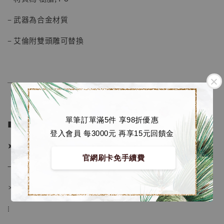
– 武器為合金材質
– 艾倫附雙頭雕可替換
──────────────
單筆訂單滿5件 享98折優惠
■ 販售資訊：
登入會員 每3000元 再享15元回饋金
➤ 價格 19280元 (訂金8480)
官網刷卡免手續費
→ 國際運費到台後通知
＊運費合理 請安心選購
【店內現貨】海賊王 系列蒐藏雕像 布魯克達
⁝
摩 [7STARS Studio]