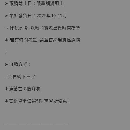
-
+
➤ 預購截止日：限量額滿即止
NT$ 1,500
NT$ 1,870
➤ 預計發貨日：2025年10-12月
→ 僅供參考, 以廠商實際出貨時間為準
加入購物車
＊ 若有時間考量, 請至官網現貨區選購
⁝
加購優惠【讓子彈飛 鵝城縣長 張麻子 [BK01]】
➤ 訂購方式：
– 至官網下單 🔗
＊連結在IG簡介欄
＊官網單筆任選5件 享98折優惠❗️
──────────────