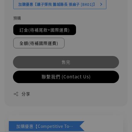
加購優惠【讓子彈飛 鵝城縣長 張麻子 [BK01]】
預購
訂金(待補尾款+國際運費)
全額(待補國際運費)
售完
聯繫我們 (Contact Us)
分享
加購優惠【Competitive Toys 梅西 [CM001]】