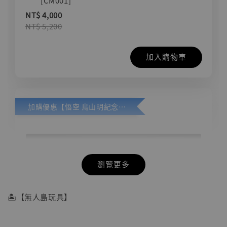
[CM001]
NT$ 4,000
NT$ 5,200
加入購物車
加購優惠【悟空 鳥山明紀念款 [奇蹟工作室]】
瀏覽更多
🏝【無人島玩具】