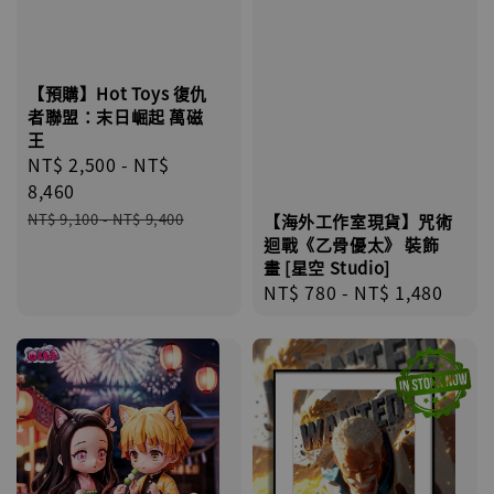
【預購】Hot Toys 復仇
者聯盟：末日崛起 萬磁
王
Sale
NT$ 2,500
-
NT$
price
8,460
Regular
NT$ 9,100
-
NT$ 9,400
【海外工作室現貨】咒術
price
迴戰《乙骨優太》 裝飾
畫 [星空 Studio]
Regular
NT$ 780
-
NT$ 1,480
price