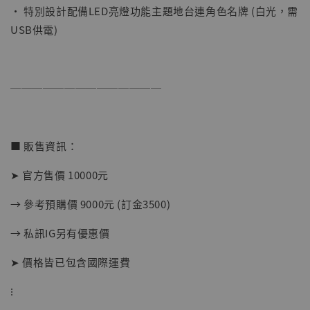
NT$ 5,300
• 特別設計配備LED亮燈功能主題地台連角色名牌 (白光，需
USB供電)
加入購物車
──────────────
■ 販售資訊：
➤ 官方售價 10000元
→ 參考預購價 9000元 (訂金3500)
→ 私訊IG另有優惠價
➤ 價格皆已包含國際運費
⁝