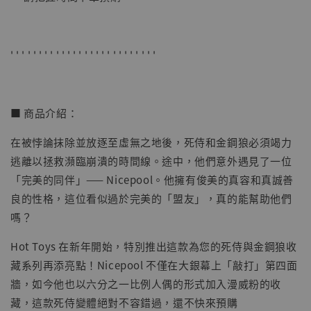
-
+
NT$ 4,280
NT$ 5,580
' ' ' ' ' ' ' ' ' ' ' ' ' ' ' ' ' ' ' ' ' ' ' ' ' '
加入購物車
■ 商品介紹：
加購優惠【海賊王 布魯克達摩 [7STARS Studio]】
在被悖論抹除並放逐至虛無之地後，死侍和金鋼狼必須竭力
逃離以拯救瀕臨崩潰的時間線。途中，他們意外遇見了一位
「完美的同伴」—— Nicepool。他擁有俊美的真容和真誠善
良的性格，這位看似過於完美的「盟友」，真的能幫助他們
嗎？
Hot Toys 在新年開始，特別推出這款為您的死侍與金鋼狼收
藏系列再添亮點！Nicepool 不僅在大銀幕上「敲打」第四面
牆，如今他也以六分之一比例人偶的形式加入漫威粉的收
藏，這款死侍變體絕對不容錯過，還不快來預購