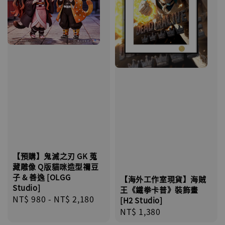
【預購】鬼滅之刃 GK 蒐
藏雕像 Q版貓咪造型禰豆
子 & 善逸 [OLGG
【海外工作室現貨】海賊
Studio]
王《鐵拳卡普》裝飾畫
Regular
NT$ 980
-
NT$ 2,180
[H2 Studio]
price
Regular
NT$ 1,380
price