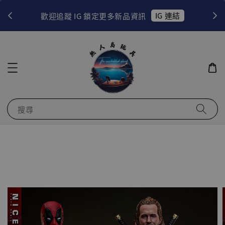
！
IG 連結
歡迎追蹤 IG 鎖定更多新品資訊
搜尋