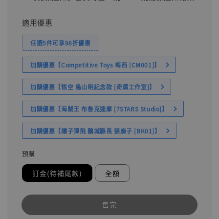
適用優惠
任選5件可享98折優惠
加購優惠【Competitive Toys 梅西 [CM001]】
加購優惠【悟空 鳥山明紀念款 [奇蹟工作室]】
加購優惠【海賊王 布魯克達摩 [7STARS Studio]】
加購優惠【讓子彈飛 鵝城縣長 張麻子 [BK01]】
預購
訂金(待補尾款)
全額
售完