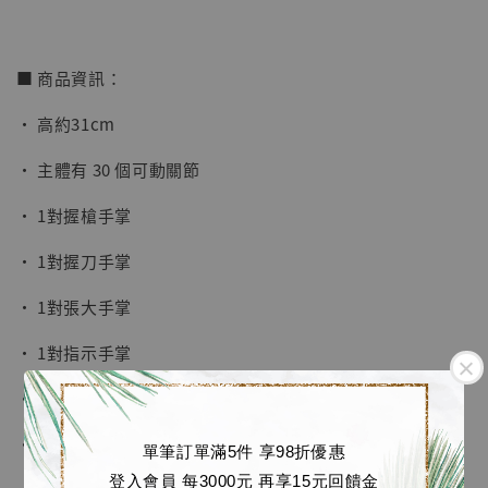
■ 商品資訊：
• 高約31cm
• 主體有 30 個可動關節
【店內現貨】海賊王 系列蒐藏雕像 布魯克達
摩 [7STARS Studio]
• 1對握槍手掌
-
+
NT$ 1,500
• 1對握刀手掌
NT$ 1,870
• 1對張大手掌
加入購物車
• 1對指示手掌
• 1對豎起拇指手掌
加購優惠【讓子彈飛 鵝城縣長 張麻子 [BK01]】
• 1隻擺姿態右手掌
單筆訂單滿5件 享98折優惠
登入會員 每3000元 再享15元回饋金