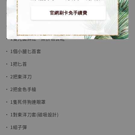
• 1套特別打造光面鮮紅﹑黑拼色Nicepool戰衣
• 1條咖啡色裝備腰帶及金屬紅色腰帶扣
官網刷卡免手續費
• 1對大腿槍套
• 1雙光面鮮紅、黑拼色長靴
• 1個小腿匕首套
• 1把匕首
• 2把東洋刀
• 2把金色手槍
• 1隻死侍狗連眼罩
• 1對東洋刀套(磁吸設計)
【現貨】BJSTUDIO 1/6系列可動蒐藏人偶 讓
子彈飛 鵝城縣長 張麻子 [BK01]
• 1組子彈
-
+
NT$ 4,980