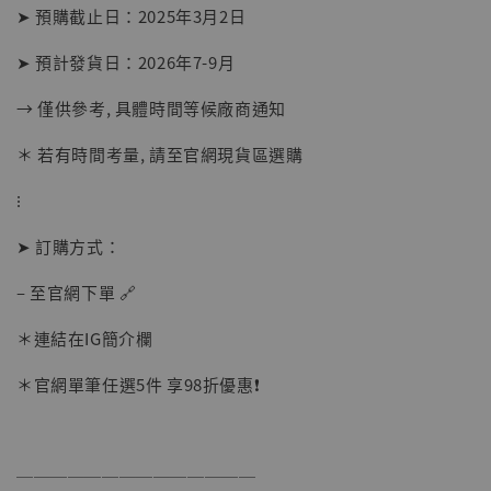
➤ 預購截止日：2025年3月2日
➤ 預計發貨日：2026年7-9月
→ 僅供參考, 具體時間等候廠商通知
＊ 若有時間考量, 請至官網現貨區選購
⁝
➤ 訂購方式：
– 至官網下單 🔗
＊連結在IG簡介欄
＊官網單筆任選5件 享98折優惠❗️
──────────────