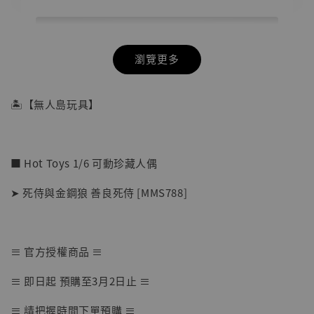
瀏覽更多
🏝【無人島玩具】
■ Hot Toys 1/6 可動珍藏人偶
➤ 死侍與金鋼狼 善良死侍 [MMS788]
≡ 官方授權商品 ≡
【店內現貨】七龍珠 系列蒐藏雕像 悟空 鳥山
≡ 即日起 預購至3月2日止 ≡
明紀念款 [奇蹟工作室]
≡ 請把握時間下單預購 ≡