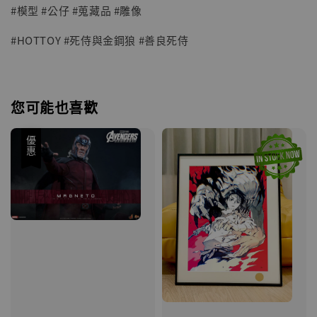
#模型 #公仔 #蒐藏品 #雕像
#HOTTOY #死侍與金鋼狼 #善良死侍
您可能也喜歡
優惠