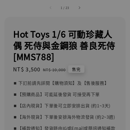
1
/
23
Hot Toys 1/6 可動珍藏人
偶 死侍與金鋼狼 善良死侍
[MMS788]
Sale
NT$ 3,500
Regular
售完
NT$ 10,000
price
price
⏹︎ 下訂前請先詳閱【購物須知】及【售後服務】
⏹︎【預購商品】可能延後發貨 可接受再下單
⏹︎【店內現貨】下單後可立即安排出貨 (約1~3天)
⏹︎【海外現貨】下單後安排海外物流發貨 (約2~3週)
⏹︎【補款通知】發貨時由IG或Email或簡訊通知補款