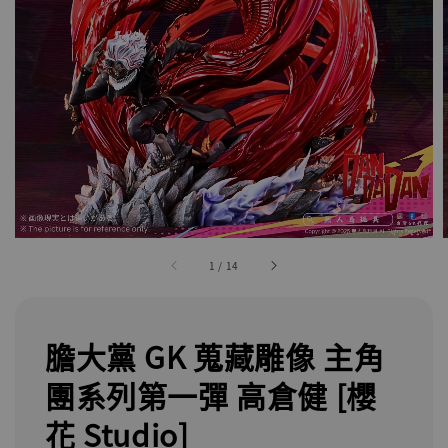
1
/
14
膽大黨 GK 蒐藏雕像 主角
團系列第一彈 高倉健 [櫻
花 Studio]