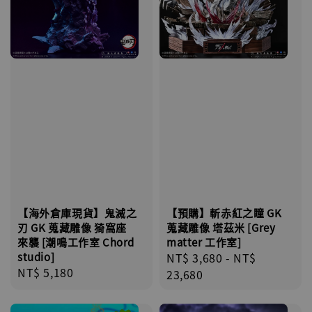
【海外倉庫現貨】鬼滅之
【預購】斬赤紅之瞳 GK
刃 GK 蒐藏雕像 猗窩座
蒐藏雕像 塔茲米 [Grey
來襲 [潮鳴工作室 Chord
matter 工作室]
studio]
Regular
NT$ 3,680
-
NT$
Regular
NT$ 5,180
price
23,680
price