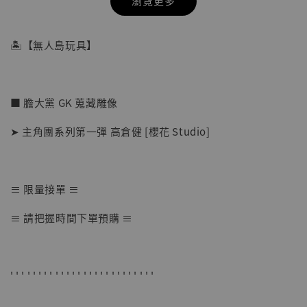
瀏覽更多
🏝【無人島玩具】
■ 膽大黨 GK 蒐藏雕像
➤ 主角團系列第一彈 高倉健 [櫻花 Studio]
≡ 限量接單 ≡
【店內現貨】七龍珠 系列蒐藏雕像 悟空 鳥山
≡ 請把握時間下單預購 ≡
明紀念款 [奇蹟工作室]
-
+
NT$ 4,280
NT$ 5,580
' ' ' ' ' ' ' ' ' ' ' ' ' ' ' ' ' ' ' ' ' ' ' ' ' '