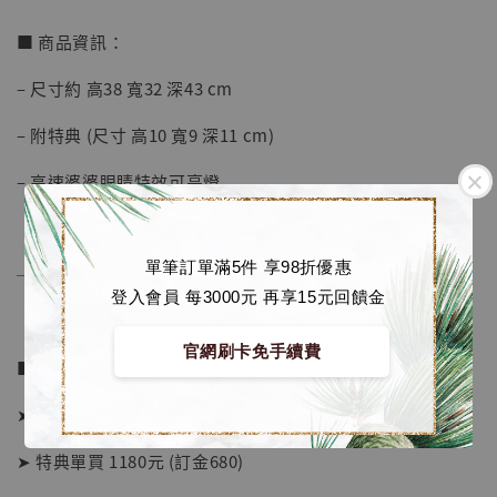
加入購物車
■ 商品資訊：
– 尺寸約 高38 寬32 深43 cm
加購優惠【海賊王 布魯克達摩 [7STARS Studio]】
– 附特典 (尺寸 高10 寬9 深11 cm)
– 高速婆婆眼睛特效可亮燈
單筆訂單滿5件 享98折優惠
──────────────
登入會員 每3000元 再享15元回饋金
官網刷卡免手續費
■ 販售資訊：
➤ 價格 7880元 (訂金3280)
➤ 特典單買 1180元 (訂金680)