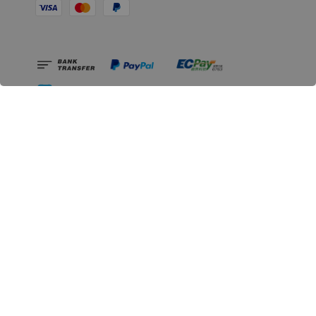
相關資訊
無人島玩具公司資訊
里程碑
聯絡我們
認識GK
GK 預購流程說明
常見問題Q&A
EZWay易利委APP教學
For overseas clients