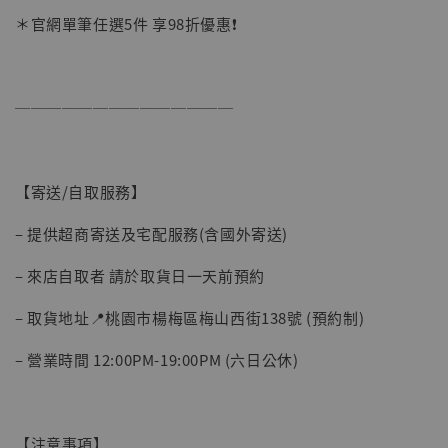
＊官網單筆任選5件 享98折優惠❗️
──────────────
【寄送/自取服務】
– 提供超商寄送及宅配服務(含國外寄送)
– 來店自取者 請於取貨日一天前預約
【現貨】BJSTUDIO 1/6系列可動蒐藏人偶 讓
– 取貨地址📍桃園市楊梅區梅山西街138號 (預約制)
子彈飛 鵝城縣長 張麻子 [BK01]
-
+
NT$ 4,980
– 營業時間 12:00PM-19:00PM (六日公休)
NT$ 5,300
加入購物車
【注意事項】