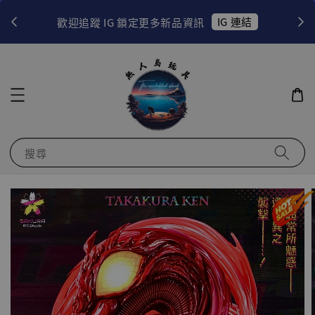
！
IG 連結
歡迎追蹤 IG 鎖定更多新品資訊
搜尋