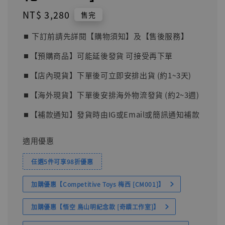
Regular
NT$ 3,280
售完
price
⏹︎ 下訂前請先詳閱【購物須知】及【售後服務】
⏹︎【預購商品】可能延後發貨 可接受再下單
⏹︎【店內現貨】下單後可立即安排出貨 (約1~3天)
⏹︎【海外現貨】下單後安排海外物流發貨 (約2~3週)
⏹︎【補款通知】發貨時由IG或Email或簡訊通知補款
適用優惠
任選5件可享98折優惠
加購優惠【Competitive Toys 梅西 [CM001]】
加購優惠【悟空 鳥山明紀念款 [奇蹟工作室]】