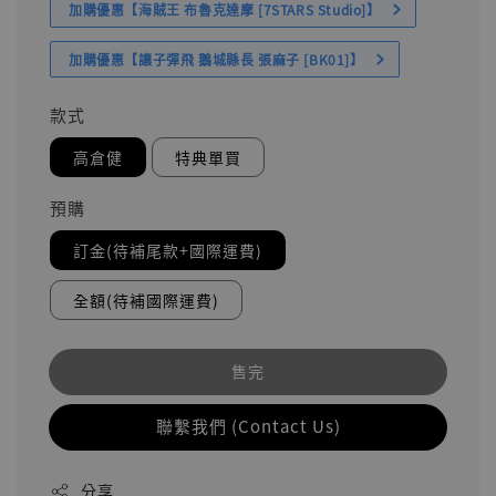
加購優惠【海賊王 布魯克達摩 [7STARS Studio]】
加購優惠【讓子彈飛 鵝城縣長 張麻子 [BK01]】
款式
高倉健
特典單買
預購
訂金(待補尾款+國際運費)
全額(待補國際運費)
售完
聯繫我們 (Contact Us)
分享