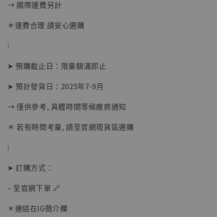
→ 國際運費另計
＊運費合理 請安心選購
【店內現貨】海賊王 系列蒐藏雕像 布魯克達
⁝
摩 [7STARS Studio]
-
+
➤ 預購截止日：限量額滿即止
NT$ 1,500
NT$ 1,870
➤ 預計發貨日：2025年7-9月
→ 僅供參考, 具體時間等候廠商通知
加入購物車
＊ 若有時間考量, 請至官網現貨區選購
⁝
加購優惠【讓子彈飛 鵝城縣長 張麻子 [BK01]】
➤ 訂購方式：
– 至官網下單 🔗
＊連結在IG簡介欄